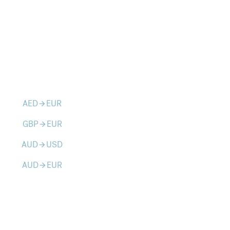
AED
EUR
arrow_forward
GBP
EUR
arrow_forward
AUD
USD
arrow_forward
AUD
EUR
arrow_forward