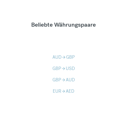
Beliebte Währungspaare
AUD
GBP
arrow_forward
GBP
USD
arrow_forward
GBP
AUD
arrow_forward
EUR
AED
arrow_forward