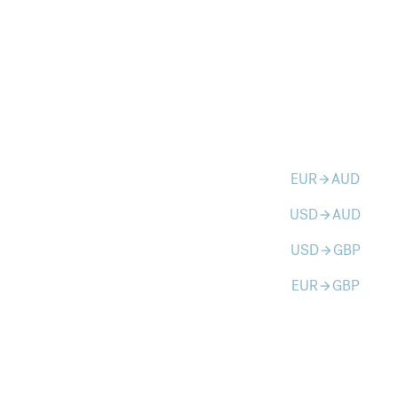
EUR
AUD
arrow_forward
USD
AUD
arrow_forward
USD
GBP
arrow_forward
EUR
GBP
arrow_forward