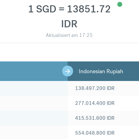
1 SGD = 13851.72
IDR
Aktualisiert am
17:25
Indonesian Rupiah
138.497.200
IDR
277.014.400
IDR
415.531.600
IDR
554.048.800
IDR