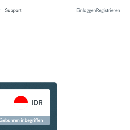
Support
Einloggen
Registrieren
in Indonesian Rupiah
IDR
 Gebühren inbegriffen