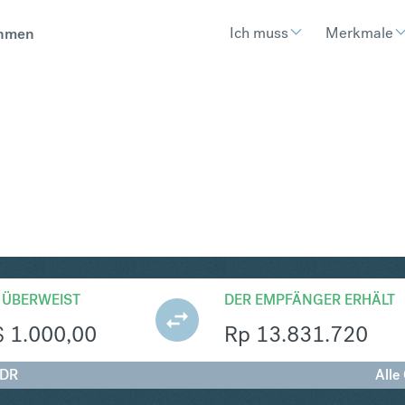
Ich muss
Merkmale
hmen
R
Umtausch Singapur-Dollar 
 ÜBERWEIST
DER EMPFÄNGER ERHÄLT
$
1.000,00
Rp
13.831.720
IDR
Alle