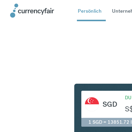
Persönlich
Unterne
SGD in ID
DU
SGD
S
1 SGD = 13851.72 