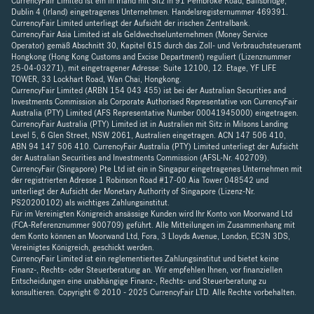
CurrencyFair Limited ist ein in Irland mit Sitz in 91 Pembroke Road, Ballsbridge,
Dublin 4 (Irland) eingetragenes Unternehmen. Handelsregisternummer 469391.
CurrencyFair Limited unterliegt der Aufsicht der irischen Zentralbank.
CurrencyFair Asia Limited ist als Geldwechselunternehmen (Money Service
Operator) gemäß Abschnitt 30, Kapitel 615 durch das Zoll- und Verbrauchsteueramt
Hongkong (Hong Kong Customs and Excise Department) reguliert (Lizenznummer
25-04-03271), mit eingetragener Adresse: Suite 12100, 12. Etage, YF LIFE
TOWER, 33 Lockhart Road, Wan Chai, Hongkong.
CurrencyFair Limited (ARBN 154 043 455) ist bei der Australian Securities and
Investments Commission als Corporate Authorised Representative von CurrencyFair
Australia (PTY) Limited (AFS Representative Number 00041945000) eingetragen.
CurrencyFair Australia (PTY) Limited ist in Australien mit Sitz in Milsons Landing
Level 5, 6 Glen Street, NSW 2061, Australien eingetragen. ACN 147 506 410,
ABN 94 147 506 410. CurrencyFair Australia (PTY) Limited unterliegt der Aufsicht
der Australian Securities and Investments Commission (AFSL-Nr. 402709).
CurrencyFair (Singapore) Pte Ltd ist ein in Singapur eingetragenes Unternehmen mit
der registrierten Adresse 1 Robinson Road #17-00 Aia Tower 048542 und
unterliegt der Aufsicht der Monetary Authority of Singapore (Lizenz-Nr.
PS20200102) als wichtiges Zahlungsinstitut.
Für im Vereinigten Königreich ansässige Kunden wird Ihr Konto von Moorwand Ltd
(FCA-Referenznummer 900709) geführt. Alle Mitteilungen im Zusammenhang mit
dem Konto können an Moorwand Ltd, Fora, 3 Lloyds Avenue, London, EC3N 3DS,
Vereinigtes Königreich, geschickt werden.
CurrencyFair Limited ist ein reglementiertes Zahlungsinstitut und bietet keine
Finanz-, Rechts- oder Steuerberatung an. Wir empfehlen Ihnen, vor finanziellen
Entscheidungen eine unabhängige Finanz-, Rechts- und Steuerberatung zu
konsultieren. Copyright © 2010 - 2025 CurrencyFair LTD. Alle Rechte vorbehalten.