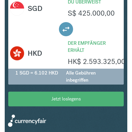
DU ÜBERWEIST
SGD
S$
425.000,00
DER EMPFÄNGER
ERHÄLT
HKD
HK$
2.593.325,00
1 SGD = 6.102 HKD
Alle Gebühren
inbegriffen
Jetzt loslegens