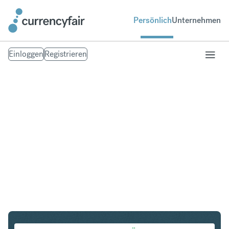
Persönlich
Unternehmen
Einloggen
Registrieren
SGD in HKD
Umtausch Singapur-Dollar in Hongkong-Dollar