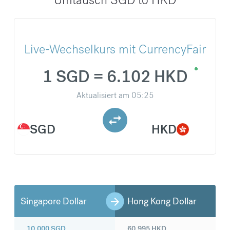
Live-Wechselkurs mit CurrencyFair
1 SGD = 6.102 HKD
Aktualisiert am
05:25
SGD
HKD
Singapore Dollar
Hong Kong Dollar
10.000
SGD
60.995
HKD