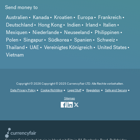
Send money to
Australien
Kanada
Kroatien
Europa
Frankreich
Deutschland
Hong Kong
Indien
Irland
Italien
Mexiquen
Niederlande
Neuseeland
Philippinen
Polen
Singapur
Südkorea
Spanien
Schweiz
Thailand
UAE
Vereinigtes Königreich
United States
Vietnam
Copyright © 2026 Copyright © 2025 CurrencyFair LTD. Alle Rechte vorbehalten.
Data Privacy Policy
Cookie Richtiline
Legal Stuff
Regulation
Safe and Secure
Sitemap