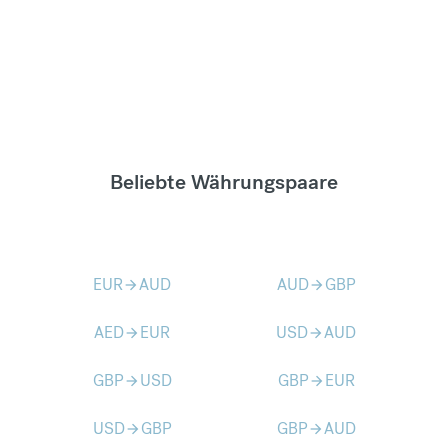
Beliebte Währungspaare
EUR
AUD
AUD
GBP
arrow_forward
arrow_forward
AED
EUR
USD
AUD
arrow_forward
arrow_forward
GBP
USD
GBP
EUR
arrow_forward
arrow_forward
USD
GBP
GBP
AUD
arrow_forward
arrow_forward