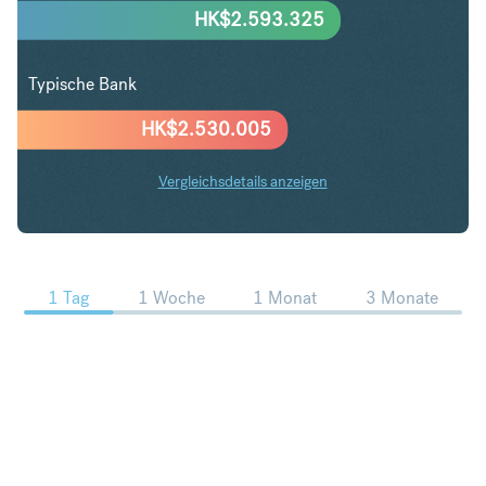
HK$
2.593.325
Typische Bank
HK$
2.530.005
Vergleichsdetails anzeigen
SGD in HKD Trends
1 Tag
1 Woche
1 Monat
3 Monate