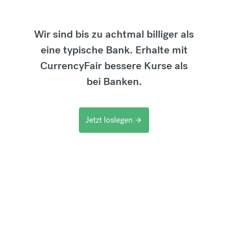
Wir sind bis zu achtmal billiger als
eine typische Bank. Erhalte mit
CurrencyFair bessere Kurse als
bei Banken.
Jetzt loslegen
arrow_forward