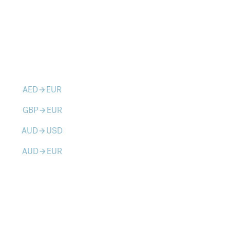
AED
EUR
arrow_forward
GBP
EUR
arrow_forward
AUD
USD
arrow_forward
AUD
EUR
arrow_forward