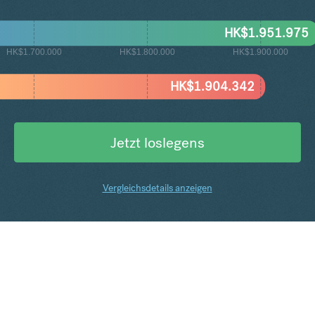
HK$
1.951.975
HK$1.700.000
HK$1.800.000
HK$1.900.000
HK$
1.904.342
Jetzt loslegens
Vergleichsdetails anzeigen