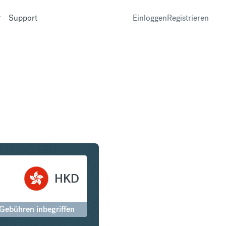
Support
Einloggen
Registrieren
r in Hongkong-Dollar
HKD
 Gebühren inbegriffen