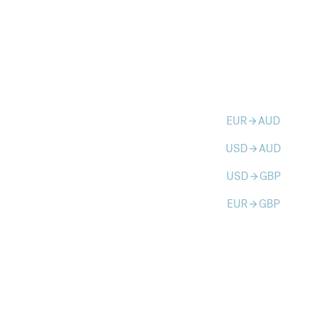
EUR
AUD
arrow_forward
USD
AUD
arrow_forward
USD
GBP
arrow_forward
EUR
GBP
arrow_forward