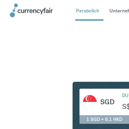
Persönlich
Unterne
SGD in H
DU
SGD
S
1 SGD = 6.1 HKD