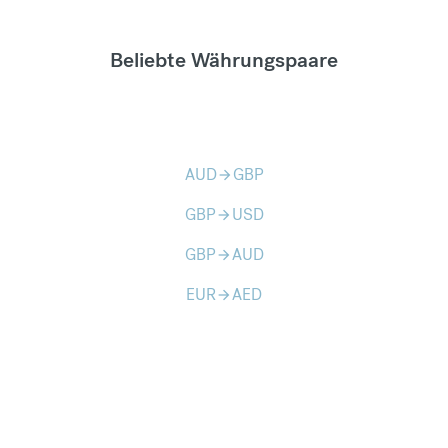
Beliebte Währungspaare
AUD
GBP
arrow_forward
GBP
USD
arrow_forward
GBP
AUD
arrow_forward
EUR
AED
arrow_forward