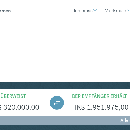
Ich muss
Merkmale
hmen
KD
Umtausch Singapur-Dolla
 ÜBERWEIST
DER EMPFÄNGER ERHÄLT
$
320.000,00
HK$
1.951.975,00
Alle