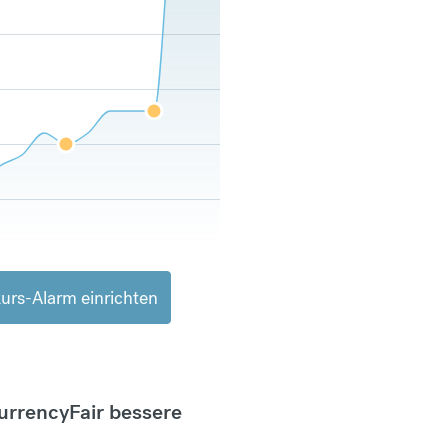
urs-Alarm einrichten
CurrencyFair bessere