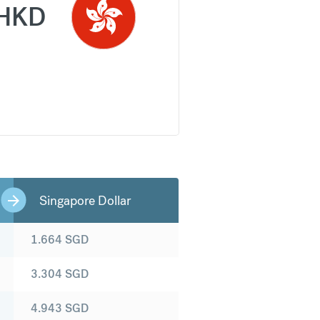
HKD
Singapore Dollar
1.664
SGD
3.304
SGD
4.943
SGD