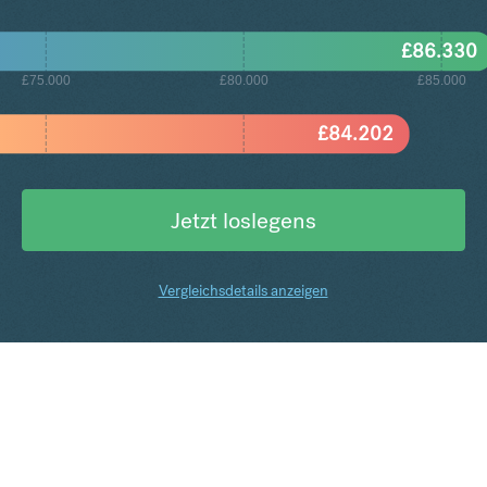
£
86.330
£75.000
£80.000
£85.000
£
84.202
Jetzt loslegens
Vergleichsdetails anzeigen