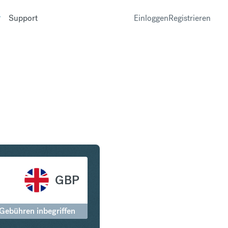
Support
Einloggen
Registrieren
ritish Pound Sterling
GBP
 Gebühren inbegriffen