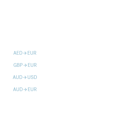
AED
EUR
arrow_forward
GBP
EUR
arrow_forward
AUD
USD
arrow_forward
AUD
EUR
arrow_forward