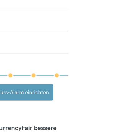
urs-Alarm einrichten
CurrencyFair bessere