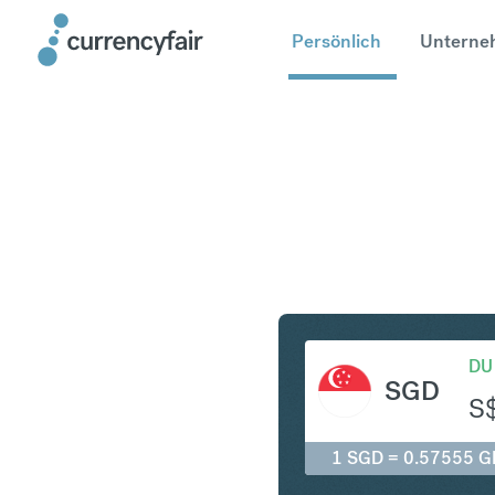
Persönlich
Unterne
SGD in G
DU
SGD
S
1 SGD = 0.57555 G