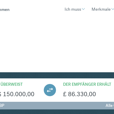
Ich muss
Merkmale
hmen
BP
Umtausch Singapur-Dollar in B
 ÜBERWEIST
DER EMPFÄNGER ERHÄLT
$
150.000,00
£
86.330,00
BP
Alle