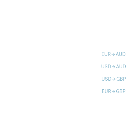
EUR
AUD
arrow_forward
USD
AUD
arrow_forward
USD
GBP
arrow_forward
EUR
GBP
arrow_forward