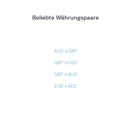
Beliebte Währungspaare
AUD
GBP
arrow_forward
GBP
USD
arrow_forward
GBP
AUD
arrow_forward
EUR
AED
arrow_forward