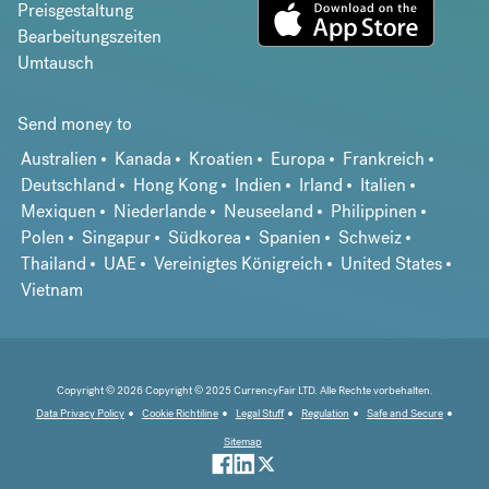
Preisgestaltung
Bearbeitungszeiten
Umtausch
Send money to
Australien
Kanada
Kroatien
Europa
Frankreich
Deutschland
Hong Kong
Indien
Irland
Italien
Mexiquen
Niederlande
Neuseeland
Philippinen
Polen
Singapur
Südkorea
Spanien
Schweiz
Thailand
UAE
Vereinigtes Königreich
United States
Vietnam
Copyright © 2026 Copyright © 2025 CurrencyFair LTD. Alle Rechte vorbehalten.
Data Privacy Policy
Cookie Richtiline
Legal Stuff
Regulation
Safe and Secure
Sitemap