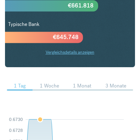
€
661.818
Typische Bank
€
645.748
Vergleichsdetails anzeigen
SGD in EUR Trends
1 Tag
1 Woche
1 Monat
3 Monate
0.6730
0.6728