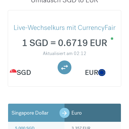
Live-Wechselkurs mit CurrencyFair
1 SGD = 0.6719 EUR
Aktualisiert am
02:12
SGD
EUR
Singapore Dollar
Euro
5.000
SGD
3.357
EUR