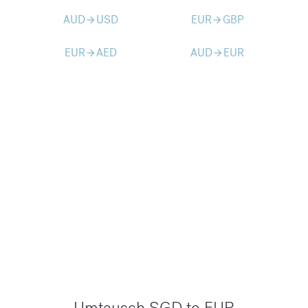
AUD
USD
EUR
GBP
arrow_forward
arrow_forward
EUR
AED
AUD
EUR
arrow_forward
arrow_forward
Umtausch SGD to EUR