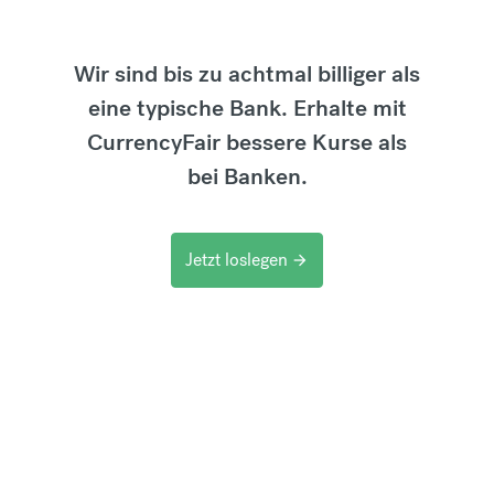
Wir sind bis zu achtmal billiger als
eine typische Bank. Erhalte mit
CurrencyFair bessere Kurse als
bei Banken.
Jetzt loslegen
arrow_forward