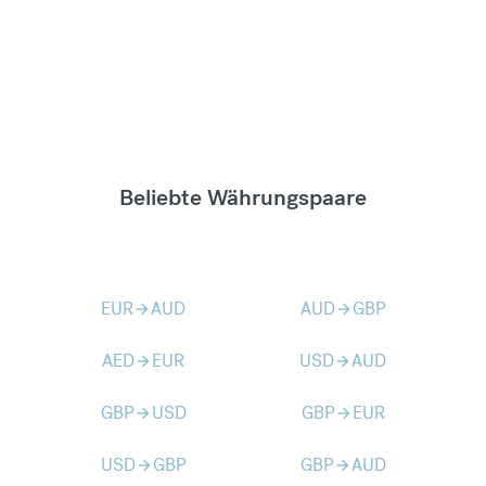
Beliebte Währungspaare
EUR
AUD
AUD
GBP
arrow_forward
arrow_forward
AED
EUR
USD
AUD
arrow_forward
arrow_forward
GBP
USD
GBP
EUR
arrow_forward
arrow_forward
USD
GBP
GBP
AUD
arrow_forward
arrow_forward