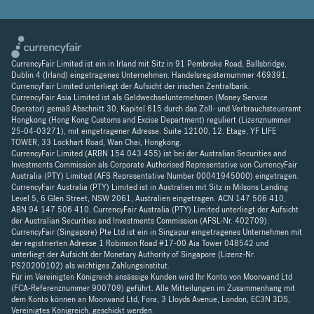
CurrencyFair Limited ist ein in Irland mit Sitz in 91 Pembroke Road, Ballsbridge,
Dublin 4 (Irland) eingetragenes Unternehmen. Handelsregisternummer 469391.
CurrencyFair Limited unterliegt der Aufsicht der irischen Zentralbank.
CurrencyFair Asia Limited ist als Geldwechselunternehmen (Money Service
Operator) gemäß Abschnitt 30, Kapitel 615 durch das Zoll- und Verbrauchsteueramt
Hongkong (Hong Kong Customs and Excise Department) reguliert (Lizenznummer
25-04-03271), mit eingetragener Adresse: Suite 12100, 12. Etage, YF LIFE
TOWER, 33 Lockhart Road, Wan Chai, Hongkong.
CurrencyFair Limited (ARBN 154 043 455) ist bei der Australian Securities and
Investments Commission als Corporate Authorised Representative von CurrencyFair
Australia (PTY) Limited (AFS Representative Number 00041945000) eingetragen.
CurrencyFair Australia (PTY) Limited ist in Australien mit Sitz in Milsons Landing
Level 5, 6 Glen Street, NSW 2061, Australien eingetragen. ACN 147 506 410,
ABN 94 147 506 410. CurrencyFair Australia (PTY) Limited unterliegt der Aufsicht
der Australian Securities and Investments Commission (AFSL-Nr. 402709).
CurrencyFair (Singapore) Pte Ltd ist ein in Singapur eingetragenes Unternehmen mit
der registrierten Adresse 1 Robinson Road #17-00 Aia Tower 048542 und
unterliegt der Aufsicht der Monetary Authority of Singapore (Lizenz-Nr.
PS20200102) als wichtiges Zahlungsinstitut.
Für im Vereinigten Königreich ansässige Kunden wird Ihr Konto von Moorwand Ltd
(FCA-Referenznummer 900709) geführt. Alle Mitteilungen im Zusammenhang mit
dem Konto können an Moorwand Ltd, Fora, 3 Lloyds Avenue, London, EC3N 3DS,
Vereinigtes Königreich, geschickt werden.