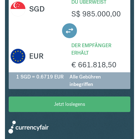
DU ÜBERWEIST
SGD
S$
985.000,00
DER EMPFÄNGER
ERHÄLT
EUR
€
661.818,50
1 SGD = 0.6719 EUR
Alle Gebühren
inbegriffen
Jetzt loslegens