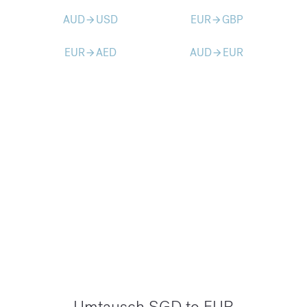
AUD
USD
EUR
GBP
arrow_forward
arrow_forward
EUR
AED
AUD
EUR
arrow_forward
arrow_forward
Umtausch SGD to EUR