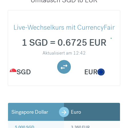
Live-Wechselkurs mit CurrencyFair
1 SGD = 0.6725 EUR
Aktualisiert am
12:42
SGD
EUR
Singapore Dollar
Euro
5.000
SGD
3.360
EUR