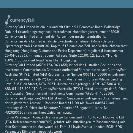
CurrencyFair Limited ist ein in Irland mit Sitz in 91 Pembroke Road, Ballsbridge,
Dublin 4 (Irland) eingetragenes Unternehmen. Handelsregisternummer 469391.
CurrencyFair Limited unterliegt der Aufsicht der irischen Zentralbank.
CurrencyFair Asia Limited ist als Geldwechselunternehmen (Money Service
Operator) gemäß Abschnitt 30, Kapitel 615 durch das Zoll- und Verbrauchsteueramt
Hongkong (Hong Kong Customs and Excise Department) reguliert (Lizenznummer
25-04-03271), mit eingetragener Adresse: Suite 12100, 12. Etage, YF LIFE
TOWER, 33 Lockhart Road, Wan Chai, Hongkong.
CurrencyFair Limited (ARBN 154 043 455) ist bei der Australian Securities and
Investments Commission als Corporate Authorised Representative von CurrencyFair
Australia (PTY) Limited (AFS Representative Number 00041945000) eingetragen.
CurrencyFair Australia (PTY) Limited ist in Australien mit Sitz in Milsons Landing
Level 5, 6 Glen Street, NSW 2061, Australien eingetragen. ACN 147 506 410,
ABN 94 147 506 410. CurrencyFair Australia (PTY) Limited unterliegt der Aufsicht
der Australian Securities and Investments Commission (AFSL-Nr. 402709).
CurrencyFair (Singapore) Pte Ltd ist ein in Singapur eingetragenes Unternehmen mit
der registrierten Adresse 1 Robinson Road #17-00 Aia Tower 048542 und
unterliegt der Aufsicht der Monetary Authority of Singapore (Lizenz-Nr.
PS20200102) als wichtiges Zahlungsinstitut.
Für im Vereinigten Königreich ansässige Kunden wird Ihr Konto von Moorwand Ltd
(FCA-Referenznummer 900709) geführt. Alle Mitteilungen im Zusammenhang mit
dem Konto können an Moorwand Ltd, Fora, 3 Lloyds Avenue, London, EC3N 3DS,
Vereinigtes Königreich, geschickt werden.