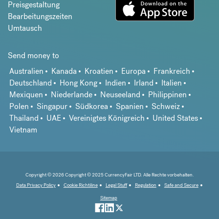
Preisgestaltung
Bearbeitungszeiten
Umtausch
Send money to
Australien
Kanada
Kroatien
Europa
Frankreich
Deutschland
Hong Kong
Indien
Irland
Italien
Mexiquen
Niederlande
Neuseeland
Philippinen
Polen
Singapur
Südkorea
Spanien
Schweiz
Thailand
UAE
Vereinigtes Königreich
United States
Vietnam
Copyright © 2026 Copyright © 2025 CurrencyFair LTD. Alle Rechte vorbehalten.
Data Privacy Policy
Cookie Richtiline
Legal Stuff
Regulation
Safe and Secure
Sitemap