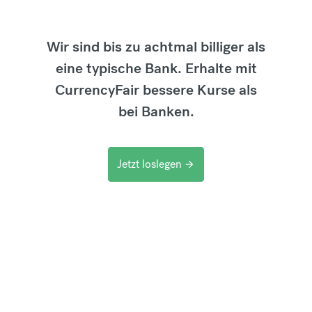
Wir sind bis zu achtmal billiger als
eine typische Bank. Erhalte mit
CurrencyFair bessere Kurse als
bei Banken.
Jetzt loslegen
arrow_forward