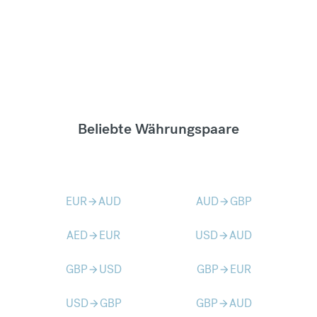
Beliebte Währungspaare
EUR
AUD
AUD
GBP
arrow_forward
arrow_forward
AED
EUR
USD
AUD
arrow_forward
arrow_forward
GBP
USD
GBP
EUR
arrow_forward
arrow_forward
USD
GBP
GBP
AUD
arrow_forward
arrow_forward