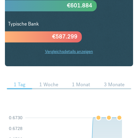
€
601.884
Typische Bank
€
587.299
Vergleichsdetails anzeigen
SGD in EUR Trends
1 Tag
1 Woche
1 Monat
3 Monate
0.6730
0.6728