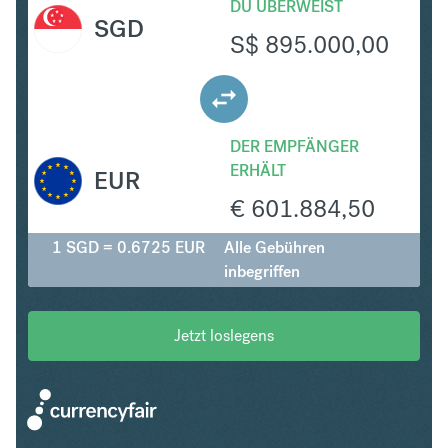
DU ÜBERWEIST
SGD
S$
895.000,00
DER EMPFÄNGER
ERHÄLT
EUR
€
601.884,50
1 SGD = 0.6725 EUR
Alle Gebühren
inbegriffen
Jetzt loslegens