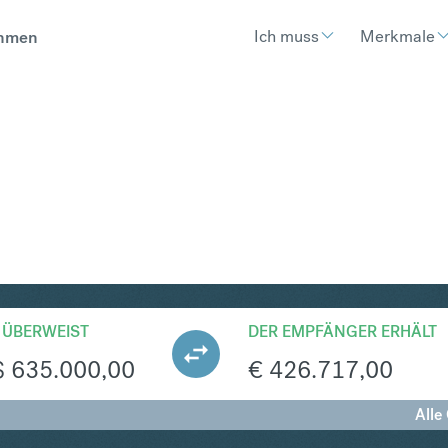
Ich muss
Merkmale
hmen
UR
Umtausch Sin
 ÜBERWEIST
DER EMPFÄNGER ERHÄLT
$
635.000,00
€
426.717,00
Alle