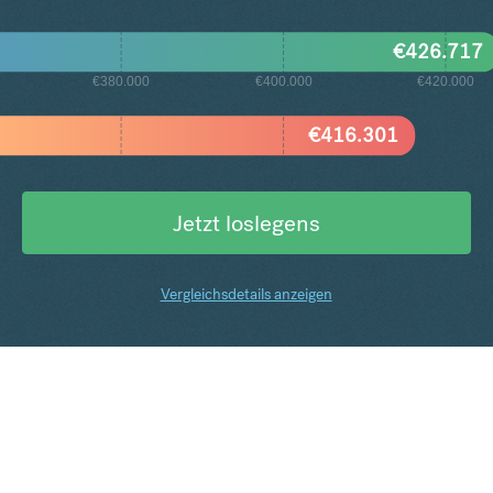
€
426.717
€380.000
€400.000
€420.000
€
416.301
Jetzt loslegens
Vergleichsdetails anzeigen