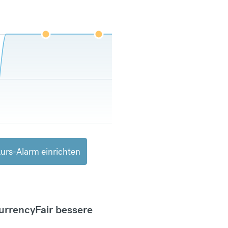
urs-Alarm einrichten
CurrencyFair bessere