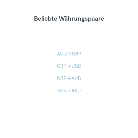
Beliebte Währungspaare
AUD
GBP
arrow_forward
GBP
USD
arrow_forward
GBP
AUD
arrow_forward
EUR
AED
arrow_forward