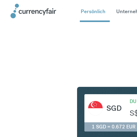
Persönlich
Unterne
SGD in E
DU
SGD
S
1 SGD = 0.672 EUR