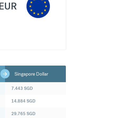
EUR
Singapore Dollar
7.443
SGD
14.884
SGD
29.765
SGD