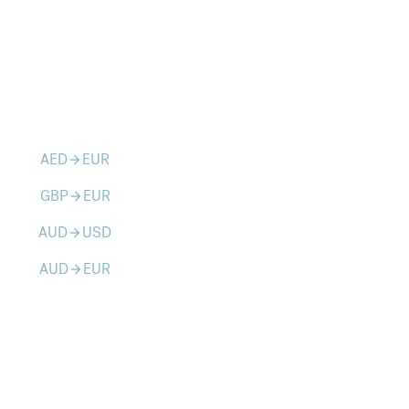
AED
EUR
arrow_forward
GBP
EUR
arrow_forward
AUD
USD
arrow_forward
AUD
EUR
arrow_forward