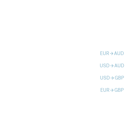
EUR
AUD
arrow_forward
USD
AUD
arrow_forward
USD
GBP
arrow_forward
EUR
GBP
arrow_forward