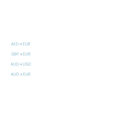
AED
EUR
arrow_forward
GBP
EUR
arrow_forward
AUD
USD
arrow_forward
AUD
EUR
arrow_forward