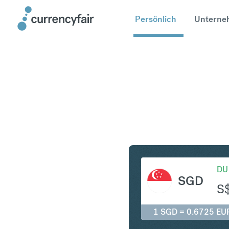
Persönlich
Unterne
SGD in E
DU
SGD
S
1 SGD = 0.6725 EU