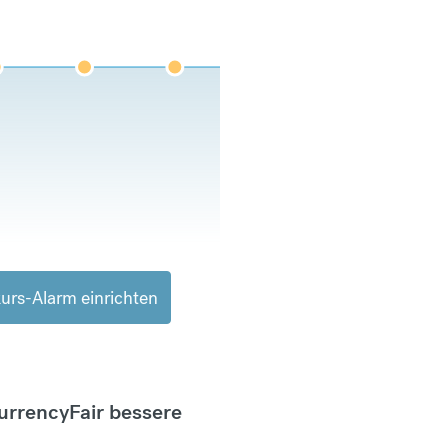
urs-Alarm einrichten
CurrencyFair bessere