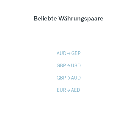
Beliebte Währungspaare
AUD
GBP
arrow_forward
GBP
USD
arrow_forward
GBP
AUD
arrow_forward
EUR
AED
arrow_forward