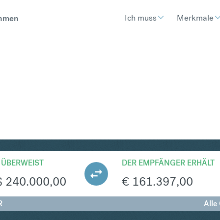
Ich muss
Merkmale
hmen
UR
Umtausch Sin
 ÜBERWEIST
DER EMPFÄNGER ERHÄLT
$
240.000,00
€
161.397,00
R
Alle