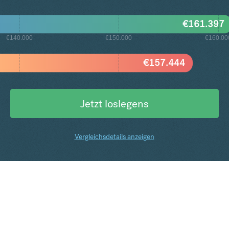
€
161.397
€140.000
€150.000
€160.00
€
157.444
Jetzt loslegens
Vergleichsdetails anzeigen