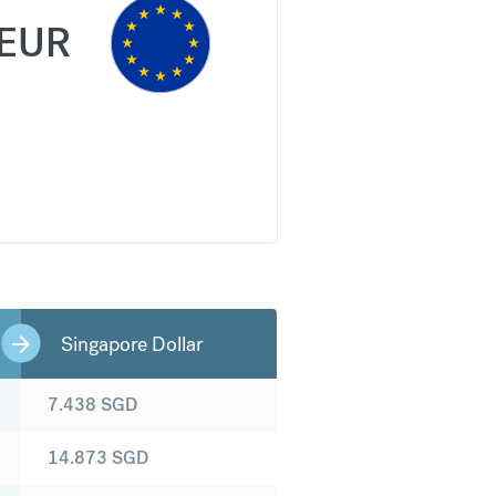
EUR
Singapore Dollar
7.438
SGD
14.873
SGD