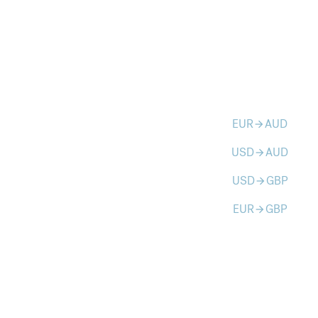
EUR
AUD
arrow_forward
USD
AUD
arrow_forward
USD
GBP
arrow_forward
EUR
GBP
arrow_forward