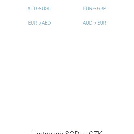
AUD
USD
EUR
GBP
arrow_forward
arrow_forward
EUR
AED
AUD
EUR
arrow_forward
arrow_forward
Umtausch SGD to CZK