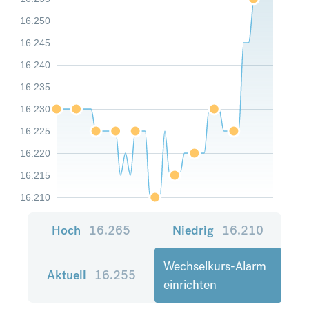
16.250
16.245
16.240
16.235
16.230
16.225
16.220
16.215
16.210
Hoch
16.265
Niedrig
16.210
Wechselkurs-Alarm
Aktuell
16.255
einrichten