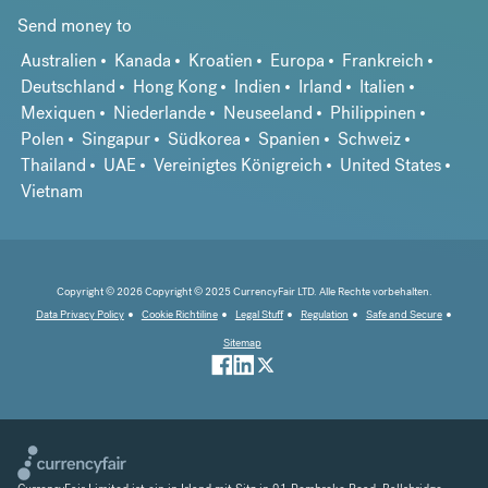
Send money to
Australien
Kanada
Kroatien
Europa
Frankreich
Deutschland
Hong Kong
Indien
Irland
Italien
Mexiquen
Niederlande
Neuseeland
Philippinen
Polen
Singapur
Südkorea
Spanien
Schweiz
Thailand
UAE
Vereinigtes Königreich
United States
Vietnam
Copyright © 2026 Copyright © 2025 CurrencyFair LTD. Alle Rechte vorbehalten.
Data Privacy Policy
Cookie Richtiline
Legal Stuff
Regulation
Safe and Secure
Sitemap