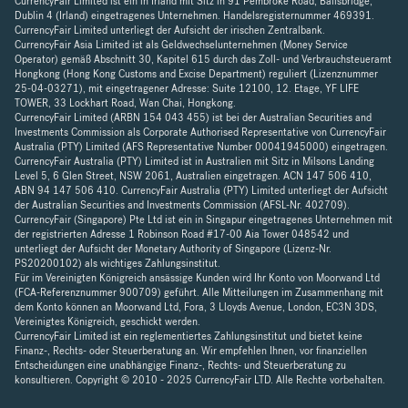
CurrencyFair Limited ist ein in Irland mit Sitz in 91 Pembroke Road, Ballsbridge,
Dublin 4 (Irland) eingetragenes Unternehmen. Handelsregisternummer 469391.
CurrencyFair Limited unterliegt der Aufsicht der irischen Zentralbank.
CurrencyFair Asia Limited ist als Geldwechselunternehmen (Money Service
Operator) gemäß Abschnitt 30, Kapitel 615 durch das Zoll- und Verbrauchsteueramt
Hongkong (Hong Kong Customs and Excise Department) reguliert (Lizenznummer
25-04-03271), mit eingetragener Adresse: Suite 12100, 12. Etage, YF LIFE
TOWER, 33 Lockhart Road, Wan Chai, Hongkong.
CurrencyFair Limited (ARBN 154 043 455) ist bei der Australian Securities and
Investments Commission als Corporate Authorised Representative von CurrencyFair
Australia (PTY) Limited (AFS Representative Number 00041945000) eingetragen.
CurrencyFair Australia (PTY) Limited ist in Australien mit Sitz in Milsons Landing
Level 5, 6 Glen Street, NSW 2061, Australien eingetragen. ACN 147 506 410,
ABN 94 147 506 410. CurrencyFair Australia (PTY) Limited unterliegt der Aufsicht
der Australian Securities and Investments Commission (AFSL-Nr. 402709).
CurrencyFair (Singapore) Pte Ltd ist ein in Singapur eingetragenes Unternehmen mit
der registrierten Adresse 1 Robinson Road #17-00 Aia Tower 048542 und
unterliegt der Aufsicht der Monetary Authority of Singapore (Lizenz-Nr.
PS20200102) als wichtiges Zahlungsinstitut.
Für im Vereinigten Königreich ansässige Kunden wird Ihr Konto von Moorwand Ltd
(FCA-Referenznummer 900709) geführt. Alle Mitteilungen im Zusammenhang mit
dem Konto können an Moorwand Ltd, Fora, 3 Lloyds Avenue, London, EC3N 3DS,
Vereinigtes Königreich, geschickt werden.
CurrencyFair Limited ist ein reglementiertes Zahlungsinstitut und bietet keine
Finanz-, Rechts- oder Steuerberatung an. Wir empfehlen Ihnen, vor finanziellen
Entscheidungen eine unabhängige Finanz-, Rechts- und Steuerberatung zu
konsultieren. Copyright © 2010 - 2025 CurrencyFair LTD. Alle Rechte vorbehalten.