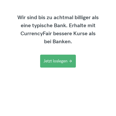
Wir sind bis zu achtmal billiger als
eine typische Bank. Erhalte mit
CurrencyFair bessere Kurse als
bei Banken.
Jetzt loslegen
arrow_forward