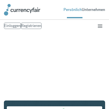
Persönlich
Unternehmen
Einloggen
Registrieren
SGD in CZK
Umtausch Singapur-Dollar in Tschechische Krone