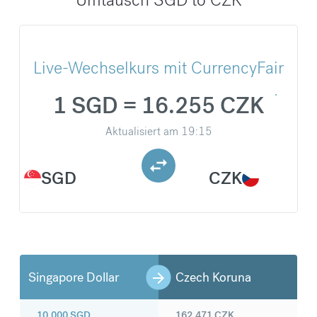
Live-Wechselkurs mit CurrencyFair
1 SGD = 16.255 CZK
Aktualisiert am
19:15
SGD
CZK
Singapore Dollar
Czech Koruna
10.000
SGD
162.471
CZK