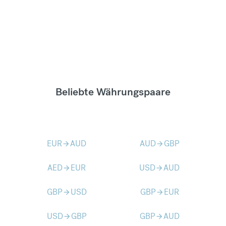
Beliebte Währungspaare
EUR
AUD
AUD
GBP
arrow_forward
arrow_forward
AED
EUR
USD
AUD
arrow_forward
arrow_forward
GBP
USD
GBP
EUR
arrow_forward
arrow_forward
USD
GBP
GBP
AUD
arrow_forward
arrow_forward