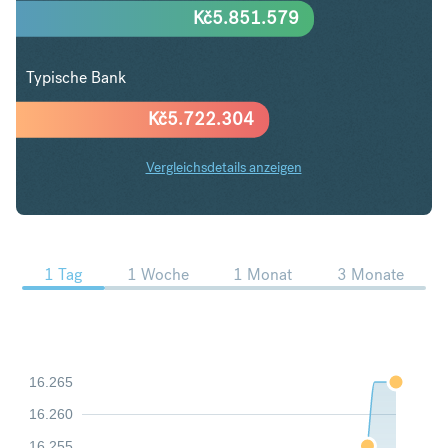
Kč
5.851.579
Typische Bank
Kč
5.722.304
Vergleichsdetails anzeigen
SGD in CZK Trends
1 Tag
1 Woche
1 Monat
3 Monate
16.265
16.260
16.255