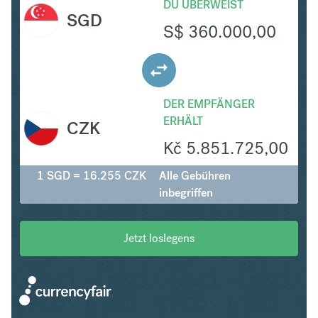
DU ÜBERWEIST
SGD
S$
360.000,00
DER EMPFÄNGER
ERHÄLT
CZK
Kč
5.851.725,00
1 SGD = 16.255 CZK
Alle Gebühren
inbegriffen
Jetzt loslegens