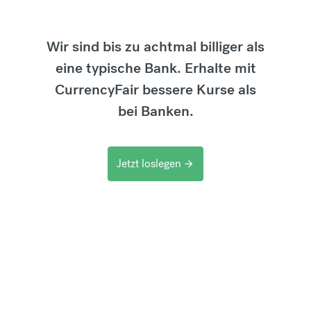
Wir sind bis zu achtmal billiger als
eine typische Bank. Erhalte mit
CurrencyFair bessere Kurse als
bei Banken.
Jetzt loslegen
arrow_forward