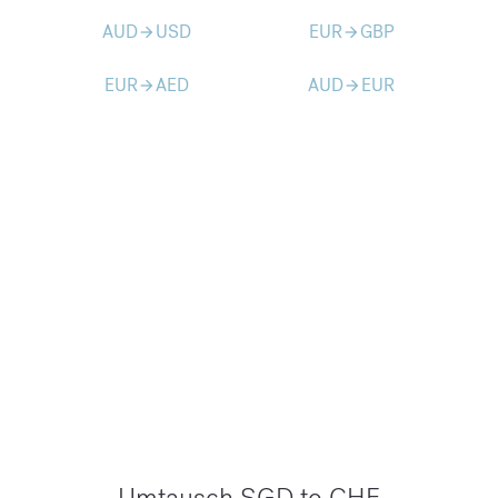
AUD
USD
EUR
GBP
arrow_forward
arrow_forward
EUR
AED
AUD
EUR
arrow_forward
arrow_forward
Umtausch SGD to CHF