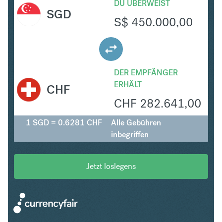
DU ÜBERWEIST
SGD
S$
450.000,00
DER EMPFÄNGER
ERHÄLT
CHF
CHF
282.641,00
1 SGD = 0.6281 CHF
Alle Gebühren
inbegriffen
Jetzt loslegens