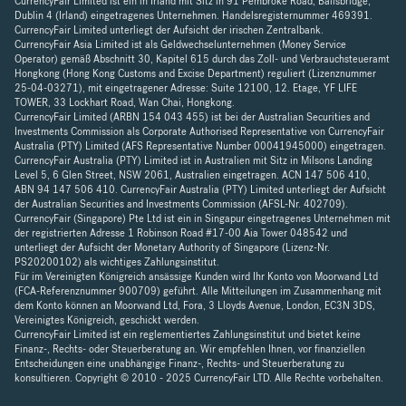
CurrencyFair Limited ist ein in Irland mit Sitz in 91 Pembroke Road, Ballsbridge,
Dublin 4 (Irland) eingetragenes Unternehmen. Handelsregisternummer 469391.
CurrencyFair Limited unterliegt der Aufsicht der irischen Zentralbank.
CurrencyFair Asia Limited ist als Geldwechselunternehmen (Money Service
Operator) gemäß Abschnitt 30, Kapitel 615 durch das Zoll- und Verbrauchsteueramt
Hongkong (Hong Kong Customs and Excise Department) reguliert (Lizenznummer
25-04-03271), mit eingetragener Adresse: Suite 12100, 12. Etage, YF LIFE
TOWER, 33 Lockhart Road, Wan Chai, Hongkong.
CurrencyFair Limited (ARBN 154 043 455) ist bei der Australian Securities and
Investments Commission als Corporate Authorised Representative von CurrencyFair
Australia (PTY) Limited (AFS Representative Number 00041945000) eingetragen.
CurrencyFair Australia (PTY) Limited ist in Australien mit Sitz in Milsons Landing
Level 5, 6 Glen Street, NSW 2061, Australien eingetragen. ACN 147 506 410,
ABN 94 147 506 410. CurrencyFair Australia (PTY) Limited unterliegt der Aufsicht
der Australian Securities and Investments Commission (AFSL-Nr. 402709).
CurrencyFair (Singapore) Pte Ltd ist ein in Singapur eingetragenes Unternehmen mit
der registrierten Adresse 1 Robinson Road #17-00 Aia Tower 048542 und
unterliegt der Aufsicht der Monetary Authority of Singapore (Lizenz-Nr.
PS20200102) als wichtiges Zahlungsinstitut.
Für im Vereinigten Königreich ansässige Kunden wird Ihr Konto von Moorwand Ltd
(FCA-Referenznummer 900709) geführt. Alle Mitteilungen im Zusammenhang mit
dem Konto können an Moorwand Ltd, Fora, 3 Lloyds Avenue, London, EC3N 3DS,
Vereinigtes Königreich, geschickt werden.
CurrencyFair Limited ist ein reglementiertes Zahlungsinstitut und bietet keine
Finanz-, Rechts- oder Steuerberatung an. Wir empfehlen Ihnen, vor finanziellen
Entscheidungen eine unabhängige Finanz-, Rechts- und Steuerberatung zu
konsultieren. Copyright © 2010 - 2025 CurrencyFair LTD. Alle Rechte vorbehalten.