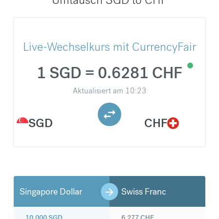
Live-Wechselkurs mit CurrencyFair
1 SGD = 0.6281 CHF
Aktualisiert am
10:23
SGD
CHF
Singapore Dollar
Swiss Franc
10.000
SGD
6.277
CHF