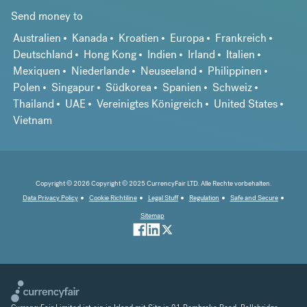
Send money to
Australien
Kanada
Kroatien
Europa
Frankreich
Deutschland
Hong Kong
Indien
Irland
Italien
Mexiquen
Niederlande
Neuseeland
Philippinen
Polen
Singapur
Südkorea
Spanien
Schweiz
Thailand
UAE
Vereinigtes Königreich
United States
Vietnam
Copyright © 2026 Copyright © 2025 CurrencyFair LTD. Alle Rechte vorbehalten.
Data Privacy Policy
Cookie Richtiline
Legal Stuff
Regulation
Safe and Secure
Sitemap