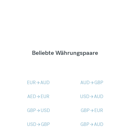
Beliebte Währungspaare
EUR
AUD
AUD
GBP
arrow_forward
arrow_forward
AED
EUR
USD
AUD
arrow_forward
arrow_forward
GBP
USD
GBP
EUR
arrow_forward
arrow_forward
USD
GBP
GBP
AUD
arrow_forward
arrow_forward