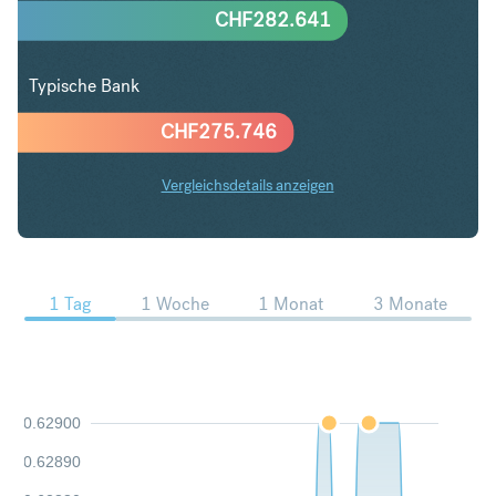
CHF
282.641
Typische Bank
CHF
275.746
Vergleichsdetails anzeigen
SGD in CHF Trends
1 Tag
1 Woche
1 Monat
3 Monate
0.62900
0.62890