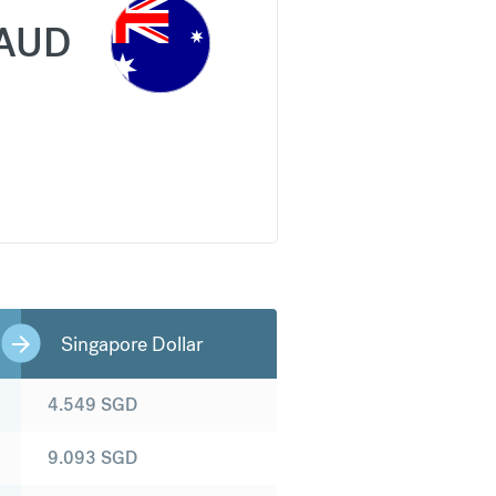
AUD
Singapore Dollar
4.549
SGD
9.093
SGD