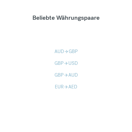
Beliebte Währungspaare
AUD
GBP
arrow_forward
GBP
USD
arrow_forward
GBP
AUD
arrow_forward
EUR
AED
arrow_forward