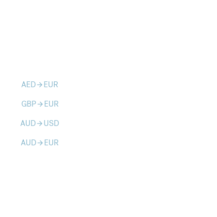
AED
EUR
arrow_forward
GBP
EUR
arrow_forward
AUD
USD
arrow_forward
AUD
EUR
arrow_forward