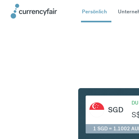
Persönlich
Unterne
SGD in A
DU
SGD
S
1 SGD = 1.1002 AU