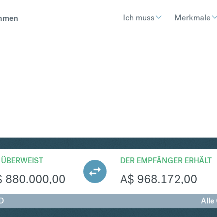
Ich muss
Merkmale
hmen
UD
Umtausch Singapur-Dollar in
 ÜBERWEIST
DER EMPFÄNGER ERHÄLT
$
880.000,00
A$
968.172,00
D
Alle