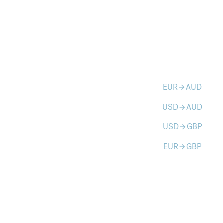
EUR
AUD
arrow_forward
USD
AUD
arrow_forward
USD
GBP
arrow_forward
EUR
GBP
arrow_forward