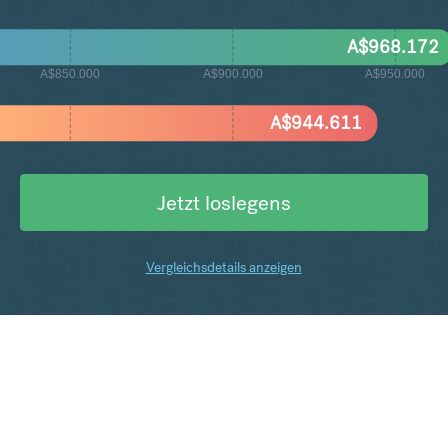
A$
968.172
A$850.000
A$900.000
A$950.000
A$
944.611
Jetzt loslegens
Vergleichsdetails anzeigen