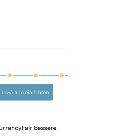
urs-Alarm einrichten
CurrencyFair bessere