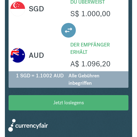
DU ÜBERWEIST
SGD
S$
1.000,00
DER EMPFÄNGER
ERHÄLT
AUD
A$
1.096,20
1 SGD = 1.1002 AUD
Alle Gebühren
inbegriffen
Jetzt loslegens