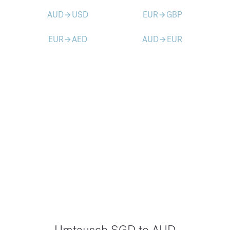
AUD
USD
EUR
GBP
arrow_forward
arrow_forward
EUR
AED
AUD
EUR
arrow_forward
arrow_forward
Umtausch SGD to AUD