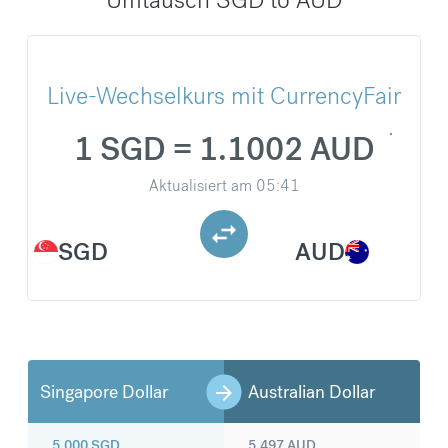
Live-Wechselkurs mit CurrencyFair
1 SGD = 1.1002 AUD
Aktualisiert am
05:41
SGD
AUD
Singapore Dollar
Australian Dollar
5.000
SGD
5.497
AUD