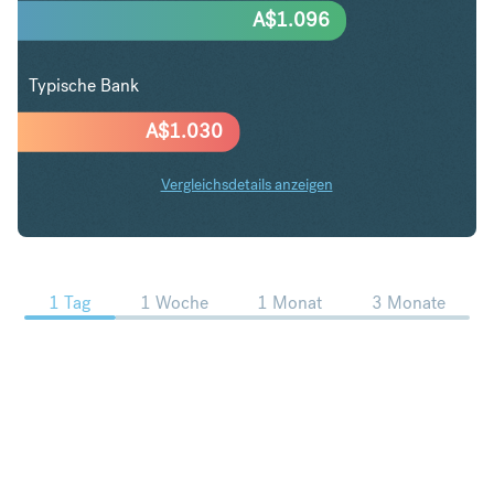
A$
1.096
Typische Bank
A$
1.030
Vergleichsdetails anzeigen
SGD in AUD Trends
1 Tag
1 Woche
1 Monat
3 Monate