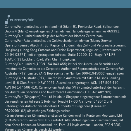
CurrencyFair Limited ist ein in Irland mit Sitz in 91 Pembroke Road, Ballsbridge,
Dublin 4 (Irland) eingetragenes Unternehmen. Handelsregisternummer 469391.
CurrencyFair Limited unterliegt der Aufsicht der irischen Zentralbank.
CurrencyFair Asia Limited ist als Geldwechselunternehmen (Money Service
Operator) gemäß Abschnitt 30, Kapitel 615 durch das Zoll- und Verbrauchsteueramt
Hongkong (Hong Kong Customs and Excise Department) reguliert (Lizenznummer
25-04-03271), mit eingetragener Adresse: Suite 12100, 12. Etage, YF LIFE
TOWER, 33 Lockhart Road, Wan Chai, Hongkong.
CurrencyFair Limited (ARBN 154 043 455) ist bei der Australian Securities and
Investments Commission als Corporate Authorised Representative von CurrencyFair
Australia (PTY) Limited (AFS Representative Number 00041945000) eingetragen.
CurrencyFair Australia (PTY) Limited ist in Australien mit Sitz in Milsons Landing
Level 5, 6 Glen Street, NSW 2061, Australien eingetragen. ACN 147 506 410,
ABN 94 147 506 410. CurrencyFair Australia (PTY) Limited unterliegt der Aufsicht
der Australian Securities and Investments Commission (AFSL-Nr. 402709).
CurrencyFair (Singapore) Pte Ltd ist ein in Singapur eingetragenes Unternehmen mit
der registrierten Adresse 1 Robinson Road #17-00 Aia Tower 048542 und
unterliegt der Aufsicht der Monetary Authority of Singapore (Lizenz-Nr.
PS20200102) als wichtiges Zahlungsinstitut.
Für im Vereinigten Königreich ansässige Kunden wird Ihr Konto von Moorwand Ltd
(FCA-Referenznummer 900709) geführt. Alle Mitteilungen im Zusammenhang mit
dem Konto können an Moorwand Ltd, Fora, 3 Lloyds Avenue, London, EC3N 3DS,
Vereinigtes Königreich, geschickt werden.