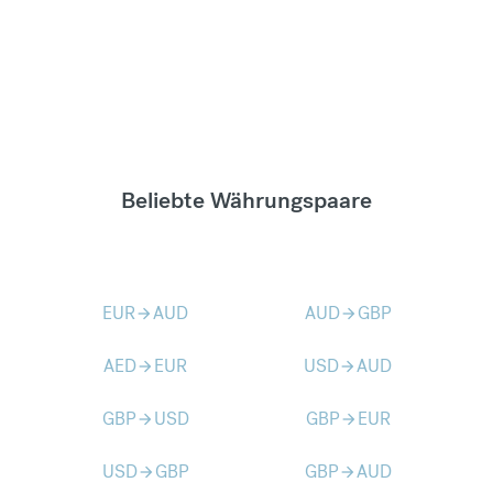
Beliebte Währungspaare
EUR
AUD
AUD
GBP
arrow_forward
arrow_forward
AED
EUR
USD
AUD
arrow_forward
arrow_forward
GBP
USD
GBP
EUR
arrow_forward
arrow_forward
USD
GBP
GBP
AUD
arrow_forward
arrow_forward