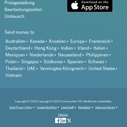
Preisgestaltung
Bearbeitungszeiten
Umtausch
Send money to
Australien
Kanada
Kroatien
Europa
Frankreich
Deutschland
Hong Kong
Indien
Irland
Italien
Mexiquen
Niederlande
Neuseeland
Philippinen
Polen
Singapur
Südkorea
Spanien
Schweiz
Thailand
UAE
Vereinigtes Königreich
United States
Vietnam
Copyright © 2026 Copyright © 2025 CurrencyFair LTD. Alle Rechte vorbehalten.
Data Privacy Policy
Cookie Richtiline
Legal Stuff
Regulation
Safe and Secure
Sitemap