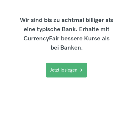
Wir sind bis zu achtmal billiger als
eine typische Bank. Erhalte mit
CurrencyFair bessere Kurse als
bei Banken.
Jetzt loslegen
arrow_forward