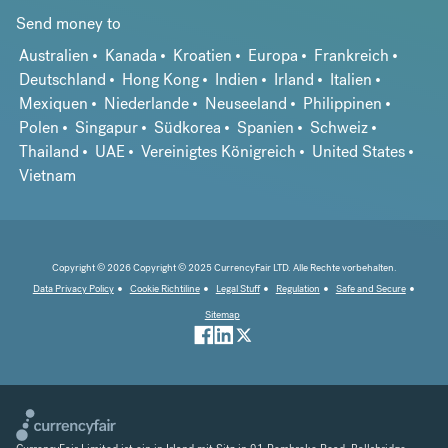
Send money to
Australien
Kanada
Kroatien
Europa
Frankreich
Deutschland
Hong Kong
Indien
Irland
Italien
Mexiquen
Niederlande
Neuseeland
Philippinen
Polen
Singapur
Südkorea
Spanien
Schweiz
Thailand
UAE
Vereinigtes Königreich
United States
Vietnam
Copyright © 2026 Copyright © 2025 CurrencyFair LTD. Alle Rechte vorbehalten.
Data Privacy Policy
Cookie Richtiline
Legal Stuff
Regulation
Safe and Secure
Sitemap