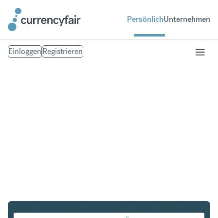
Persönlich
Unternehmen
Einloggen
Registrieren
SGD in AED
Umtausch Singapur-Dollar in UAE Dirham