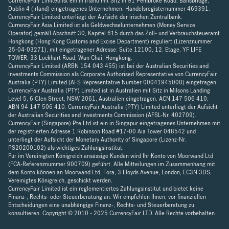
CurrencyFair Limited ist ein in Irland mit Sitz in 91 Pembroke Road, Ballsbridge,
Dublin 4 (Irland) eingetragenes Unternehmen. Handelsregisternummer 469391.
CurrencyFair Limited unterliegt der Aufsicht der irischen Zentralbank.
CurrencyFair Asia Limited ist als Geldwechselunternehmen (Money Service
Operator) gemäß Abschnitt 30, Kapitel 615 durch das Zoll- und Verbrauchsteueramt
Hongkong (Hong Kong Customs and Excise Department) reguliert (Lizenznummer
25-04-03271), mit eingetragener Adresse: Suite 12100, 12. Etage, YF LIFE
TOWER, 33 Lockhart Road, Wan Chai, Hongkong.
CurrencyFair Limited (ARBN 154 043 455) ist bei der Australian Securities and
Investments Commission als Corporate Authorised Representative von CurrencyFair
Australia (PTY) Limited (AFS Representative Number 00041945000) eingetragen.
CurrencyFair Australia (PTY) Limited ist in Australien mit Sitz in Milsons Landing
Level 5, 6 Glen Street, NSW 2061, Australien eingetragen. ACN 147 506 410,
ABN 94 147 506 410. CurrencyFair Australia (PTY) Limited unterliegt der Aufsicht
der Australian Securities and Investments Commission (AFSL-Nr. 402709).
CurrencyFair (Singapore) Pte Ltd ist ein in Singapur eingetragenes Unternehmen mit
der registrierten Adresse 1 Robinson Road #17-00 Aia Tower 048542 und
unterliegt der Aufsicht der Monetary Authority of Singapore (Lizenz-Nr.
PS20200102) als wichtiges Zahlungsinstitut.
Für im Vereinigten Königreich ansässige Kunden wird Ihr Konto von Moorwand Ltd
(FCA-Referenznummer 900709) geführt. Alle Mitteilungen im Zusammenhang mit
dem Konto können an Moorwand Ltd, Fora, 3 Lloyds Avenue, London, EC3N 3DS,
Vereinigtes Königreich, geschickt werden.
CurrencyFair Limited ist ein reglementiertes Zahlungsinstitut und bietet keine
Finanz-, Rechts- oder Steuerberatung an. Wir empfehlen Ihnen, vor finanziellen
Entscheidungen eine unabhängige Finanz-, Rechts- und Steuerberatung zu
konsultieren. Copyright © 2010 - 2025 CurrencyFair LTD. Alle Rechte vorbehalten.