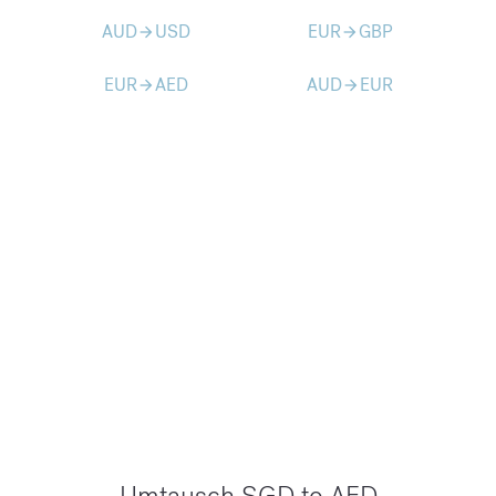
AUD
USD
EUR
GBP
arrow_forward
arrow_forward
EUR
AED
AUD
EUR
arrow_forward
arrow_forward
Umtausch SGD to AED