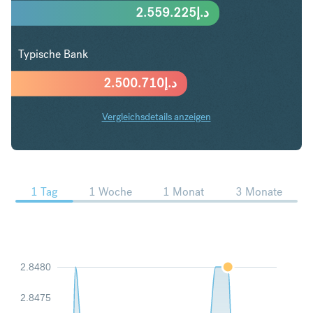
2.559.225
د.إ
Typische Bank
2.500.710
د.إ
Vergleichsdetails anzeigen
SGD in AED Trends
1 Tag
1 Woche
1 Monat
3 Monate
2.8480
2.8475