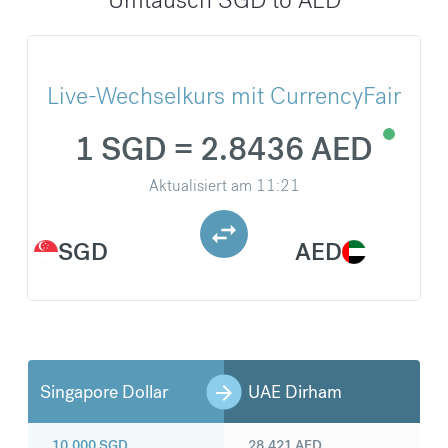
Live-Wechselkurs mit CurrencyFair
1 SGD = 2.8436 AED
Aktualisiert am
11:21
SGD
AED
Singapore Dollar
UAE Dirham
10.000
SGD
28.421
AED