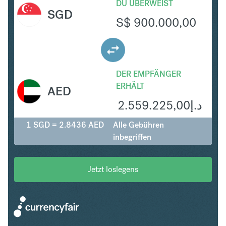
DU ÜBERWEIST
SGD
S$
900.000,00
DER EMPFÄNGER
ERHÄLT
AED
2.559.225,00
د.إ
1 SGD = 2.8436 AED
Alle Gebühren
inbegriffen
Jetzt loslegens