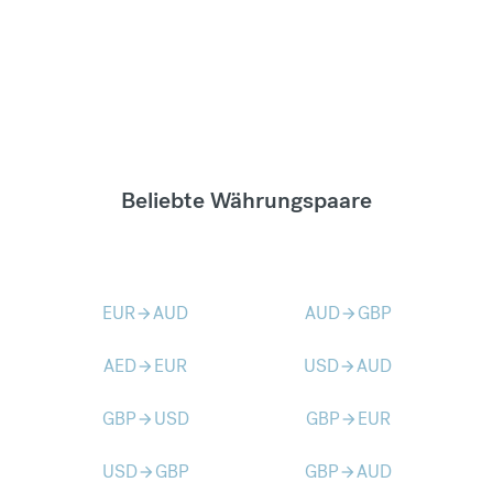
Beliebte Währungspaare
EUR
AUD
AUD
GBP
arrow_forward
arrow_forward
AED
EUR
USD
AUD
arrow_forward
arrow_forward
GBP
USD
GBP
EUR
arrow_forward
arrow_forward
USD
GBP
GBP
AUD
arrow_forward
arrow_forward