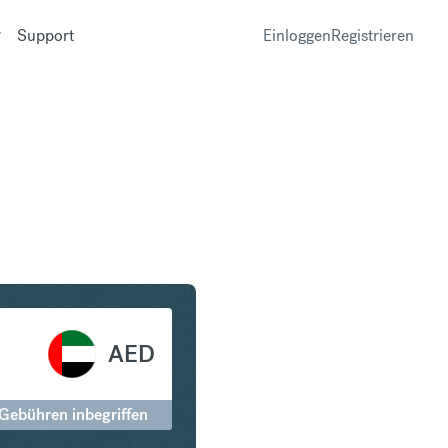
Support
Einloggen
Registrieren
Dollar in UAE Dirham
AED
 Gebühren inbegriffen