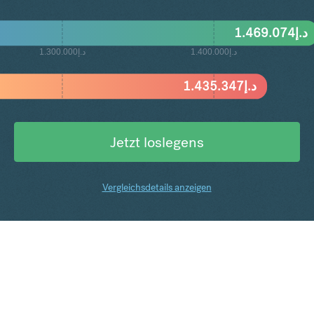
1.469.074
د.إ
د.إ1.400.000
د.إ1.300.000
1.435.347
د.إ
Jetzt loslegens
Vergleichsdetails anzeigen