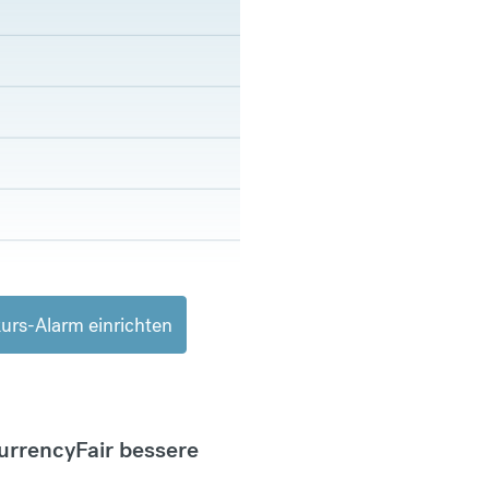
urs-Alarm einrichten
CurrencyFair bessere