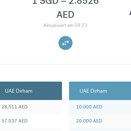
1 SGD = 2.8526
AED
Aktualisiert am
09:23
UAE Dirham
UAE Dirham
28.511
AED
10.000
AED
57.037
AED
20.000
AED