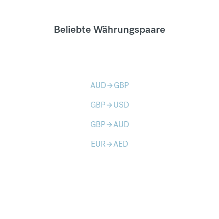
Beliebte Währungspaare
AUD
GBP
arrow_forward
GBP
USD
arrow_forward
GBP
AUD
arrow_forward
EUR
AED
arrow_forward