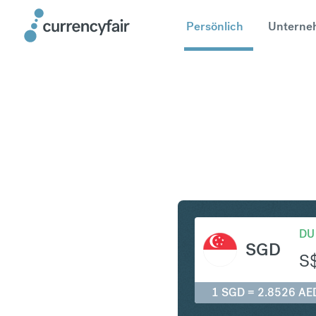
Persönlich
Unterne
SGD in A
DU
SGD
S
1 SGD = 2.8526 AE