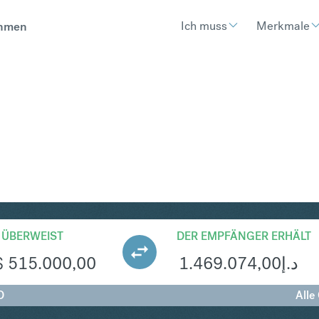
Ich muss
Merkmale
hmen
ED
Umtausch Singapur-
 ÜBERWEIST
DER EMPFÄNGER ERHÄLT
$
515.000,00
1.469.074,00
د.إ
D
Alle