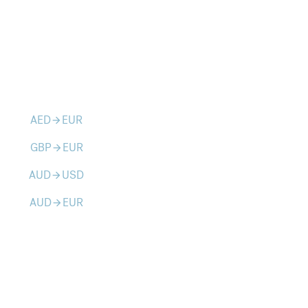
AED
EUR
arrow_forward
GBP
EUR
arrow_forward
AUD
USD
arrow_forward
AUD
EUR
arrow_forward