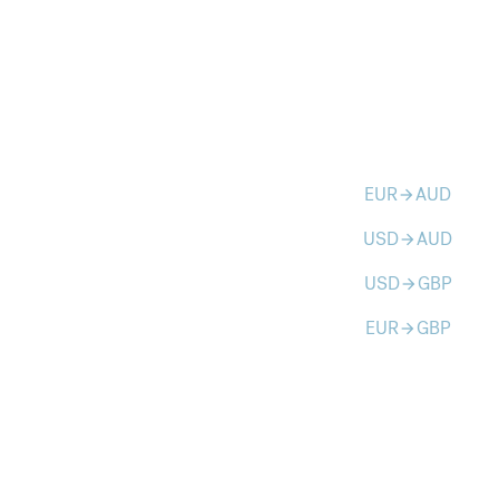
EUR
AUD
arrow_forward
USD
AUD
arrow_forward
USD
GBP
arrow_forward
EUR
GBP
arrow_forward