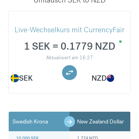
Live-Wechselkurs mit CurrencyFair
1 SEK = 0.1779 NZD
Aktualisiert am
16:27
SEK
NZD
Swedish Krona
New Zealand Dollar
10.000
SEK
1.774
NZD