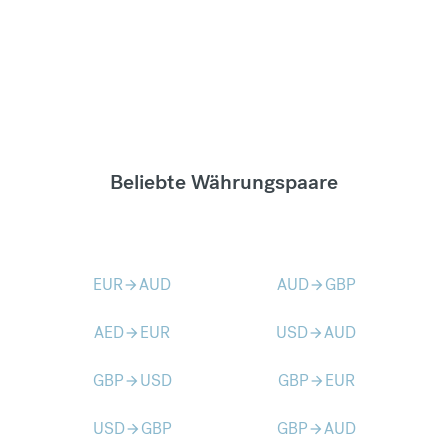
Beliebte Währungspaare
EUR
AUD
AUD
GBP
arrow_forward
arrow_forward
AED
EUR
USD
AUD
arrow_forward
arrow_forward
GBP
USD
GBP
EUR
arrow_forward
arrow_forward
USD
GBP
GBP
AUD
arrow_forward
arrow_forward