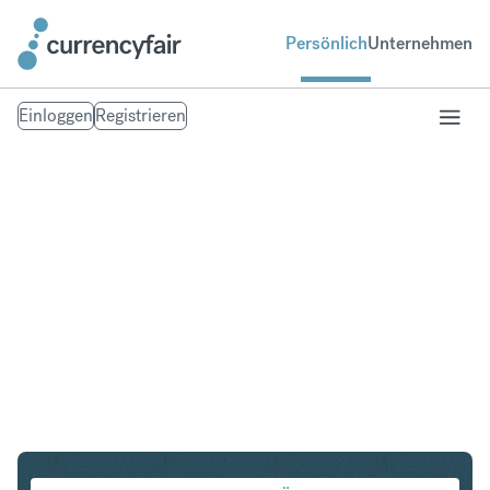
Persönlich
Unternehmen
Einloggen
Registrieren
SEK in NZD
Umtausch Schwedische Krone in Neuseeland-Dollar