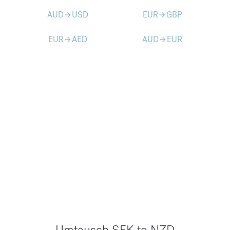
AUD
USD
EUR
GBP
arrow_forward
arrow_forward
EUR
AED
AUD
EUR
arrow_forward
arrow_forward
Umtausch SEK to NZD