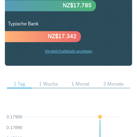
NZ$
17.785
Typische Bank
NZ$
17.342
Vergleichsdetails anzeigen
SEK in NZD Trends
1 Tag
1 Woche
1 Monat
3 Monate
0.17900
0.17890