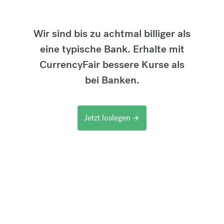
Wir sind bis zu achtmal billiger als
eine typische Bank. Erhalte mit
CurrencyFair bessere Kurse als
bei Banken.
Jetzt loslegen
arrow_forward