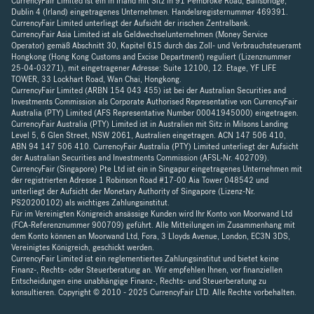
CurrencyFair Limited ist ein in Irland mit Sitz in 91 Pembroke Road, Ballsbridge,
Dublin 4 (Irland) eingetragenes Unternehmen. Handelsregisternummer 469391.
CurrencyFair Limited unterliegt der Aufsicht der irischen Zentralbank.
CurrencyFair Asia Limited ist als Geldwechselunternehmen (Money Service
Operator) gemäß Abschnitt 30, Kapitel 615 durch das Zoll- und Verbrauchsteueramt
Hongkong (Hong Kong Customs and Excise Department) reguliert (Lizenznummer
25-04-03271), mit eingetragener Adresse: Suite 12100, 12. Etage, YF LIFE
TOWER, 33 Lockhart Road, Wan Chai, Hongkong.
CurrencyFair Limited (ARBN 154 043 455) ist bei der Australian Securities and
Investments Commission als Corporate Authorised Representative von CurrencyFair
Australia (PTY) Limited (AFS Representative Number 00041945000) eingetragen.
CurrencyFair Australia (PTY) Limited ist in Australien mit Sitz in Milsons Landing
Level 5, 6 Glen Street, NSW 2061, Australien eingetragen. ACN 147 506 410,
ABN 94 147 506 410. CurrencyFair Australia (PTY) Limited unterliegt der Aufsicht
der Australian Securities and Investments Commission (AFSL-Nr. 402709).
CurrencyFair (Singapore) Pte Ltd ist ein in Singapur eingetragenes Unternehmen mit
der registrierten Adresse 1 Robinson Road #17-00 Aia Tower 048542 und
unterliegt der Aufsicht der Monetary Authority of Singapore (Lizenz-Nr.
PS20200102) als wichtiges Zahlungsinstitut.
Für im Vereinigten Königreich ansässige Kunden wird Ihr Konto von Moorwand Ltd
(FCA-Referenznummer 900709) geführt. Alle Mitteilungen im Zusammenhang mit
dem Konto können an Moorwand Ltd, Fora, 3 Lloyds Avenue, London, EC3N 3DS,
Vereinigtes Königreich, geschickt werden.
CurrencyFair Limited ist ein reglementiertes Zahlungsinstitut und bietet keine
Finanz-, Rechts- oder Steuerberatung an. Wir empfehlen Ihnen, vor finanziellen
Entscheidungen eine unabhängige Finanz-, Rechts- und Steuerberatung zu
konsultieren. Copyright © 2010 - 2025 CurrencyFair LTD. Alle Rechte vorbehalten.