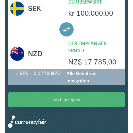
DU ÜBERWEIST
SEK
kr
100.000,00
DER EMPFÄNGER
ERHÄLT
NZD
NZ$
17.785,00
1 SEK = 0.1779 NZD
Alle Gebühren
inbegriffen
Jetzt loslegens