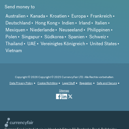
Send money to
Australien
Kanada
Kroatien
Europa
Frankreich
Deutschland
Hong Kong
Indien
Irland
Italien
Mexiquen
Niederlande
Neuseeland
Philippinen
Polen
Singapur
Südkorea
Spanien
Schweiz
Thailand
UAE
Vereinigtes Königreich
United States
Vietnam
Copyright © 2026 Copyright © 2025 CurrencyFair LTD. Alle Rechte vorbehalten.
Data Privacy Policy
Cookie Richtiline
Legal Stuff
Regulation
Safe and Secure
Sitemap