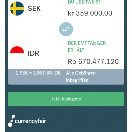
DU ÜBERWEIST
SEK
kr
359.000,00
DER EMPFÄNGER
ERHÄLT
IDR
Rp
670.477.120
1 SEK = 1867.68 IDR
Alle Gebühren
inbegriffen
Jetzt loslegens