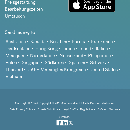
Preisgestaltung
Bearbeitungszeiten
Umtausch
Send money to
Australien
Kanada
Kroatien
Europa
Frankreich
Deutschland
Hong Kong
Indien
Irland
Italien
Mexiquen
Niederlande
Neuseeland
Philippinen
Polen
Singapur
Südkorea
Spanien
Schweiz
Thailand
UAE
Vereinigtes Königreich
United States
Vietnam
Copyright © 2026 Copyright © 2025 CurrencyFair LTD. Alle Rechte vorbehalten.
Data Privacy Policy
Cookie Richtiline
Legal Stuff
Regulation
Safe and Secure
Sitemap