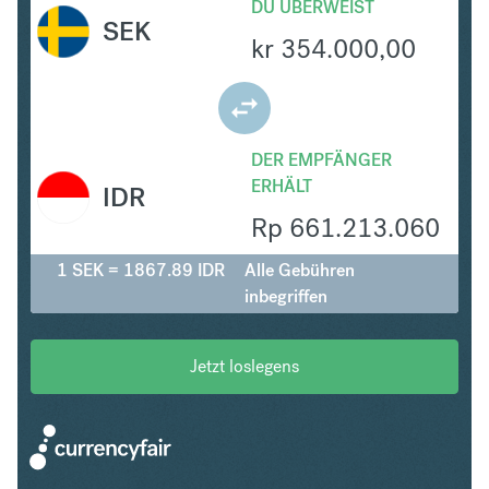
DU ÜBERWEIST
SEK
kr
354.000,00
DER EMPFÄNGER
ERHÄLT
IDR
Rp
661.213.060
1 SEK = 1867.89 IDR
Alle Gebühren
inbegriffen
Jetzt loslegens