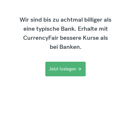
Wir sind bis zu achtmal billiger als
eine typische Bank. Erhalte mit
CurrencyFair bessere Kurse als
bei Banken.
Jetzt loslegen
arrow_forward