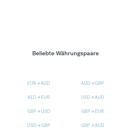
Beliebte Währungspaare
EUR
AUD
AUD
GBP
arrow_forward
arrow_forward
AED
EUR
USD
AUD
arrow_forward
arrow_forward
GBP
USD
GBP
EUR
arrow_forward
arrow_forward
USD
GBP
GBP
AUD
arrow_forward
arrow_forward