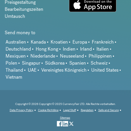
Preisgestaltung
Bearbeitungszeiten
Umtausch
Send money to
Australien
Kanada
Kroatien
Europa
Frankreich
Deutschland
Hong Kong
Indien
Irland
Italien
Mexiquen
Niederlande
Neuseeland
Philippinen
Polen
Singapur
Südkorea
Spanien
Schweiz
Thailand
UAE
Vereinigtes Königreich
United States
Vietnam
Copyright © 2026 Copyright © 2025 CurrencyFair LTD. Alle Rechte vorbehalten.
Data Privacy Policy
Cookie Richtiline
Legal Stuff
Regulation
Safe and Secure
Sitemap