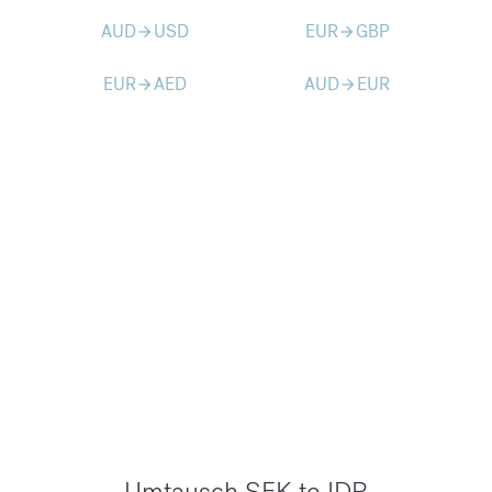
AUD
USD
EUR
GBP
arrow_forward
arrow_forward
EUR
AED
AUD
EUR
arrow_forward
arrow_forward
Umtausch SEK to IDR