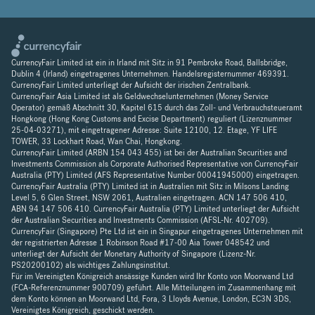
CurrencyFair Limited ist ein in Irland mit Sitz in 91 Pembroke Road, Ballsbridge,
Dublin 4 (Irland) eingetragenes Unternehmen. Handelsregisternummer 469391.
CurrencyFair Limited unterliegt der Aufsicht der irischen Zentralbank.
CurrencyFair Asia Limited ist als Geldwechselunternehmen (Money Service
Operator) gemäß Abschnitt 30, Kapitel 615 durch das Zoll- und Verbrauchsteueramt
Hongkong (Hong Kong Customs and Excise Department) reguliert (Lizenznummer
25-04-03271), mit eingetragener Adresse: Suite 12100, 12. Etage, YF LIFE
TOWER, 33 Lockhart Road, Wan Chai, Hongkong.
CurrencyFair Limited (ARBN 154 043 455) ist bei der Australian Securities and
Investments Commission als Corporate Authorised Representative von CurrencyFair
Australia (PTY) Limited (AFS Representative Number 00041945000) eingetragen.
CurrencyFair Australia (PTY) Limited ist in Australien mit Sitz in Milsons Landing
Level 5, 6 Glen Street, NSW 2061, Australien eingetragen. ACN 147 506 410,
ABN 94 147 506 410. CurrencyFair Australia (PTY) Limited unterliegt der Aufsicht
der Australian Securities and Investments Commission (AFSL-Nr. 402709).
CurrencyFair (Singapore) Pte Ltd ist ein in Singapur eingetragenes Unternehmen mit
der registrierten Adresse 1 Robinson Road #17-00 Aia Tower 048542 und
unterliegt der Aufsicht der Monetary Authority of Singapore (Lizenz-Nr.
PS20200102) als wichtiges Zahlungsinstitut.
Für im Vereinigten Königreich ansässige Kunden wird Ihr Konto von Moorwand Ltd
(FCA-Referenznummer 900709) geführt. Alle Mitteilungen im Zusammenhang mit
dem Konto können an Moorwand Ltd, Fora, 3 Lloyds Avenue, London, EC3N 3DS,
Vereinigtes Königreich, geschickt werden.