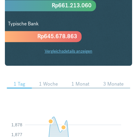
Rp
661.213.060
Typische Bank
Rp
645.678.863
Vergleichsdetails anzeigen
SEK in IDR Trends
1 Tag
1 Woche
1 Monat
3 Monate
1,878
1,877