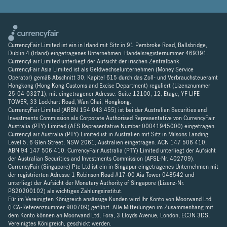
CurrencyFair Limited ist ein in Irland mit Sitz in 91 Pembroke Road, Ballsbridge,
Dublin 4 (Irland) eingetragenes Unternehmen. Handelsregisternummer 469391.
CurrencyFair Limited unterliegt der Aufsicht der irischen Zentralbank.
CurrencyFair Asia Limited ist als Geldwechselunternehmen (Money Service
Operator) gemäß Abschnitt 30, Kapitel 615 durch das Zoll- und Verbrauchsteueramt
Hongkong (Hong Kong Customs and Excise Department) reguliert (Lizenznummer
25-04-03271), mit eingetragener Adresse: Suite 12100, 12. Etage, YF LIFE
TOWER, 33 Lockhart Road, Wan Chai, Hongkong.
CurrencyFair Limited (ARBN 154 043 455) ist bei der Australian Securities and
Investments Commission als Corporate Authorised Representative von CurrencyFair
Australia (PTY) Limited (AFS Representative Number 00041945000) eingetragen.
CurrencyFair Australia (PTY) Limited ist in Australien mit Sitz in Milsons Landing
Level 5, 6 Glen Street, NSW 2061, Australien eingetragen. ACN 147 506 410,
ABN 94 147 506 410. CurrencyFair Australia (PTY) Limited unterliegt der Aufsicht
der Australian Securities and Investments Commission (AFSL-Nr. 402709).
CurrencyFair (Singapore) Pte Ltd ist ein in Singapur eingetragenes Unternehmen mit
der registrierten Adresse 1 Robinson Road #17-00 Aia Tower 048542 und
unterliegt der Aufsicht der Monetary Authority of Singapore (Lizenz-Nr.
PS20200102) als wichtiges Zahlungsinstitut.
Für im Vereinigten Königreich ansässige Kunden wird Ihr Konto von Moorwand Ltd
(FCA-Referenznummer 900709) geführt. Alle Mitteilungen im Zusammenhang mit
dem Konto können an Moorwand Ltd, Fora, 3 Lloyds Avenue, London, EC3N 3DS,
Vereinigtes Königreich, geschickt werden.