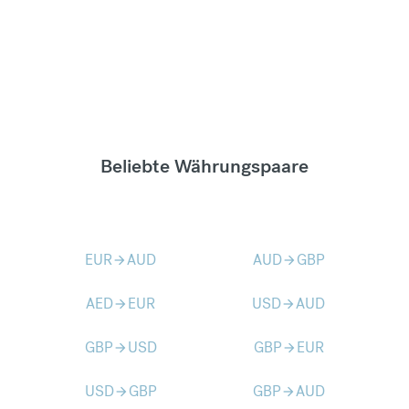
Beliebte Währungspaare
EUR
AUD
AUD
GBP
arrow_forward
arrow_forward
AED
EUR
USD
AUD
arrow_forward
arrow_forward
GBP
USD
GBP
EUR
arrow_forward
arrow_forward
USD
GBP
GBP
AUD
arrow_forward
arrow_forward