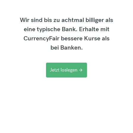
Wir sind bis zu achtmal billiger als
eine typische Bank. Erhalte mit
CurrencyFair bessere Kurse als
bei Banken.
Jetzt loslegen
arrow_forward