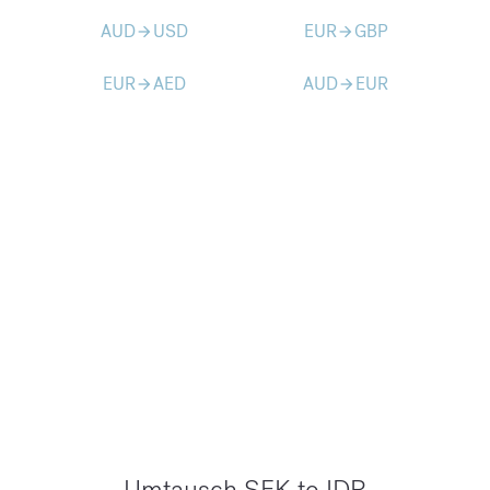
AUD
USD
EUR
GBP
arrow_forward
arrow_forward
EUR
AED
AUD
EUR
arrow_forward
arrow_forward
Umtausch SEK to IDR