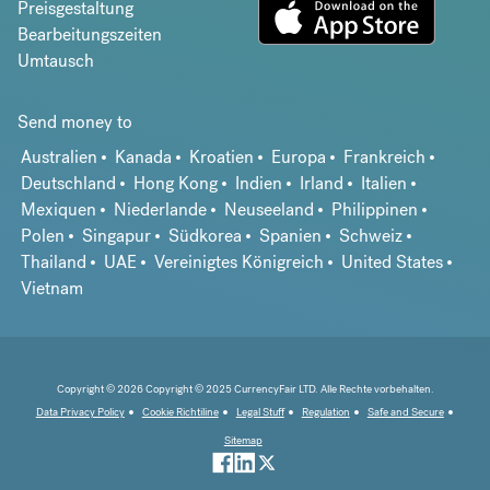
Preisgestaltung
Bearbeitungszeiten
Umtausch
Send money to
Australien
Kanada
Kroatien
Europa
Frankreich
Deutschland
Hong Kong
Indien
Irland
Italien
Mexiquen
Niederlande
Neuseeland
Philippinen
Polen
Singapur
Südkorea
Spanien
Schweiz
Thailand
UAE
Vereinigtes Königreich
United States
Vietnam
Copyright © 2026 Copyright © 2025 CurrencyFair LTD. Alle Rechte vorbehalten.
Data Privacy Policy
Cookie Richtiline
Legal Stuff
Regulation
Safe and Secure
Sitemap