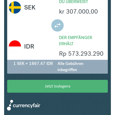
DU ÜBERWEIST
SEK
kr
307.000,00
DER EMPFÄNGER
ERHÄLT
IDR
Rp
573.293.290
1 SEK = 1867.47 IDR
Alle Gebühren
inbegriffen
Jetzt loslegens