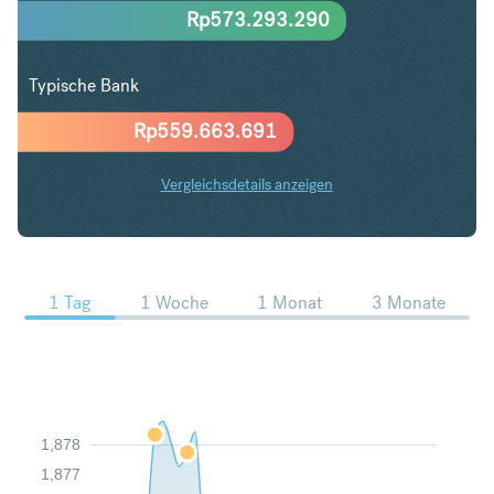
Rp
573.293.290
Typische Bank
Rp
559.663.691
Vergleichsdetails anzeigen
SEK in IDR Trends
1 Tag
1 Woche
1 Monat
3 Monate
1,878
1,877