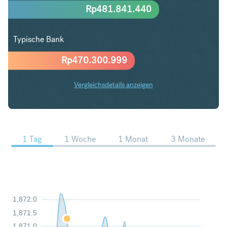
Rp
481.841.440
Typische Bank
Rp
470.300.999
Vergleichsdetails anzeigen
SEK in IDR Trends
1 Tag
1 Woche
1 Monat
3 Monate
1,872.0
1,871.5
1,871.0