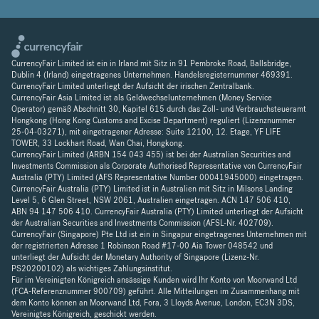
CurrencyFair Limited ist ein in Irland mit Sitz in 91 Pembroke Road, Ballsbridge,
Dublin 4 (Irland) eingetragenes Unternehmen. Handelsregisternummer 469391.
CurrencyFair Limited unterliegt der Aufsicht der irischen Zentralbank.
CurrencyFair Asia Limited ist als Geldwechselunternehmen (Money Service
Operator) gemäß Abschnitt 30, Kapitel 615 durch das Zoll- und Verbrauchsteueramt
Hongkong (Hong Kong Customs and Excise Department) reguliert (Lizenznummer
25-04-03271), mit eingetragener Adresse: Suite 12100, 12. Etage, YF LIFE
TOWER, 33 Lockhart Road, Wan Chai, Hongkong.
CurrencyFair Limited (ARBN 154 043 455) ist bei der Australian Securities and
Investments Commission als Corporate Authorised Representative von CurrencyFair
Australia (PTY) Limited (AFS Representative Number 00041945000) eingetragen.
CurrencyFair Australia (PTY) Limited ist in Australien mit Sitz in Milsons Landing
Level 5, 6 Glen Street, NSW 2061, Australien eingetragen. ACN 147 506 410,
ABN 94 147 506 410. CurrencyFair Australia (PTY) Limited unterliegt der Aufsicht
der Australian Securities and Investments Commission (AFSL-Nr. 402709).
CurrencyFair (Singapore) Pte Ltd ist ein in Singapur eingetragenes Unternehmen mit
der registrierten Adresse 1 Robinson Road #17-00 Aia Tower 048542 und
unterliegt der Aufsicht der Monetary Authority of Singapore (Lizenz-Nr.
PS20200102) als wichtiges Zahlungsinstitut.
Für im Vereinigten Königreich ansässige Kunden wird Ihr Konto von Moorwand Ltd
(FCA-Referenznummer 900709) geführt. Alle Mitteilungen im Zusammenhang mit
dem Konto können an Moorwand Ltd, Fora, 3 Lloyds Avenue, London, EC3N 3DS,
Vereinigtes Königreich, geschickt werden.