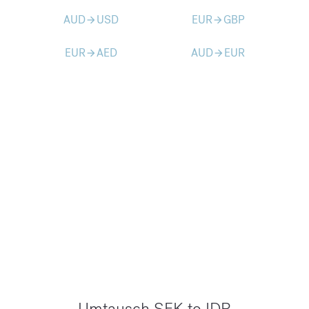
AUD
USD
EUR
GBP
arrow_forward
arrow_forward
EUR
AED
AUD
EUR
arrow_forward
arrow_forward
Umtausch SEK to IDR