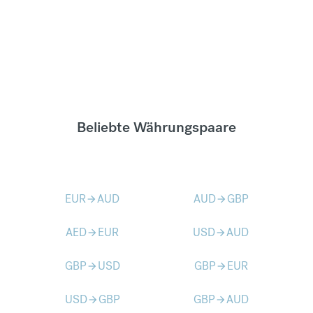
Beliebte Währungspaare
EUR
AUD
AUD
GBP
arrow_forward
arrow_forward
AED
EUR
USD
AUD
arrow_forward
arrow_forward
GBP
USD
GBP
EUR
arrow_forward
arrow_forward
USD
GBP
GBP
AUD
arrow_forward
arrow_forward