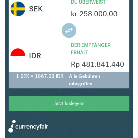
DU ÜBERWEIST
SEK
kr
258.000,00
DER EMPFÄNGER
ERHÄLT
IDR
Rp
481.841.440
1 SEK = 1867.68 IDR
Alle Gebühren
inbegriffen
Jetzt loslegens