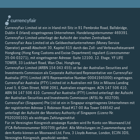
CurrencyFair Limited ist ein in Irland mit Sitz in 91 Pembroke Road, Ballsbridge,
Dublin 4 (Irland) eingetragenes Unternehmen. Handelsregisternummer 469391.
CurrencyFair Limited unterliegt der Aufsicht der irischen Zentralbank.
CurrencyFair Asia Limited ist als Geldwechselunternehmen (Money Service
Operator) gemäß Abschnitt 30, Kapitel 615 durch das Zoll- und Verbrauchsteueramt
Hongkong (Hong Kong Customs and Excise Department) reguliert (Lizenznummer
25-04-03271), mit eingetragener Adresse: Suite 12100, 12. Etage, YF LIFE
TOWER, 33 Lockhart Road, Wan Chai, Hongkong.
CurrencyFair Limited (ARBN 154 043 455) ist bei der Australian Securities and
Investments Commission als Corporate Authorised Representative von CurrencyFair
Australia (PTY) Limited (AFS Representative Number 00041945000) eingetragen.
CurrencyFair Australia (PTY) Limited ist in Australien mit Sitz in Milsons Landing
Level 5, 6 Glen Street, NSW 2061, Australien eingetragen. ACN 147 506 410,
ABN 94 147 506 410. CurrencyFair Australia (PTY) Limited unterliegt der Aufsicht
der Australian Securities and Investments Commission (AFSL-Nr. 402709).
CurrencyFair (Singapore) Pte Ltd ist ein in Singapur eingetragenes Unternehmen mit
der registrierten Adresse 1 Robinson Road #17-00 Aia Tower 048542 und
unterliegt der Aufsicht der Monetary Authority of Singapore (Lizenz-Nr.
PS20200102) als wichtiges Zahlungsinstitut.
Für im Vereinigten Königreich ansässige Kunden wird Ihr Konto von Moorwand Ltd
(FCA-Referenznummer 900709) geführt. Alle Mitteilungen im Zusammenhang mit
dem Konto können an Moorwand Ltd, Fora, 3 Lloyds Avenue, London, EC3N 3DS,
Vereinigtes Königreich, geschickt werden.