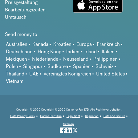
Preisgestaltung
Bearbeitungszeiten
Umtausch
Send money to
Australien
Kanada
Kroatien
Europa
Frankreich
Deutschland
Hong Kong
Indien
Irland
Italien
Mexiquen
Niederlande
Neuseeland
Philippinen
Polen
Singapur
Südkorea
Spanien
Schweiz
Thailand
UAE
Vereinigtes Königreich
United States
Vietnam
Copyright © 2026 Copyright © 2025 CurrencyFair LTD. Alle Rechte vorbehalten.
Data Privacy Policy
Cookie Richtiline
Legal Stuff
Regulation
Safe and Secure
Sitemap