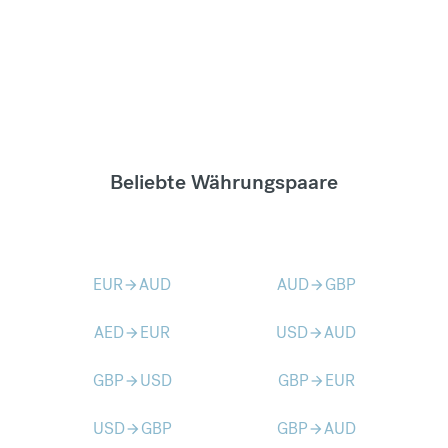
Beliebte Währungspaare
EUR
AUD
AUD
GBP
arrow_forward
arrow_forward
AED
EUR
USD
AUD
arrow_forward
arrow_forward
GBP
USD
GBP
EUR
arrow_forward
arrow_forward
USD
GBP
GBP
AUD
arrow_forward
arrow_forward