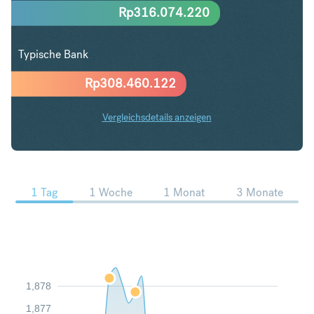
Rp
316.074.220
Typische Bank
Rp
308.460.122
Vergleichsdetails anzeigen
SEK in IDR Trends
1 Tag
1 Woche
1 Monat
3 Monate
1,878
1,877