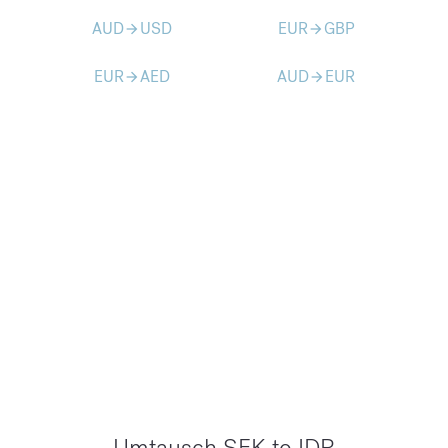
AUD
USD
EUR
GBP
arrow_forward
arrow_forward
EUR
AED
AUD
EUR
arrow_forward
arrow_forward
Umtausch SEK to IDR