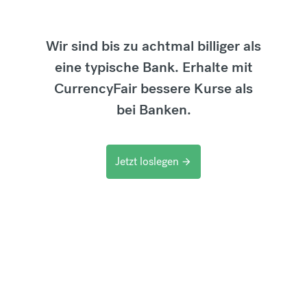
Wir sind bis zu achtmal billiger als
eine typische Bank. Erhalte mit
CurrencyFair bessere Kurse als
bei Banken.
Jetzt loslegen
arrow_forward