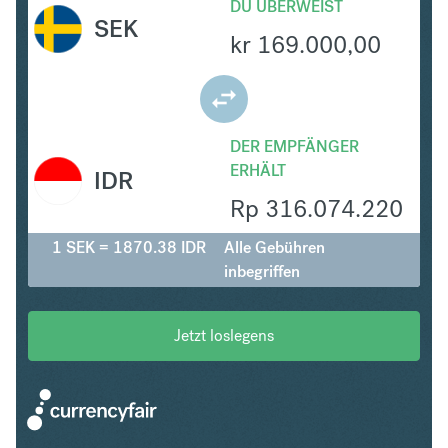
DU ÜBERWEIST
SEK
kr
169.000,00
DER EMPFÄNGER
ERHÄLT
IDR
Rp
316.074.220
1 SEK = 1870.38 IDR
Alle Gebühren
inbegriffen
Jetzt loslegens