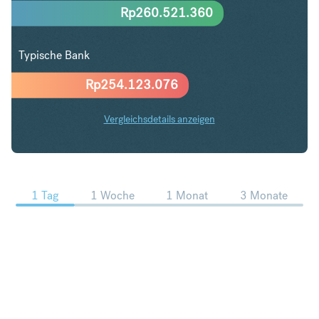
Rp
260.521.360
Typische Bank
Rp
254.123.076
Vergleichsdetails anzeigen
SEK in IDR Trends
1 Tag
1 Woche
1 Monat
3 Monate