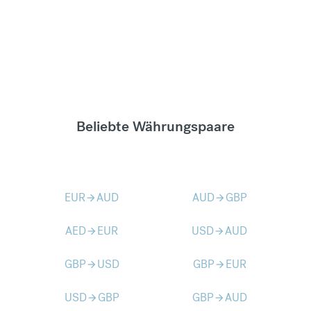
Beliebte Währungspaare
EUR
AUD
AUD
GBP
arrow_forward
arrow_forward
AED
EUR
USD
AUD
arrow_forward
arrow_forward
GBP
USD
GBP
EUR
arrow_forward
arrow_forward
USD
GBP
GBP
AUD
arrow_forward
arrow_forward