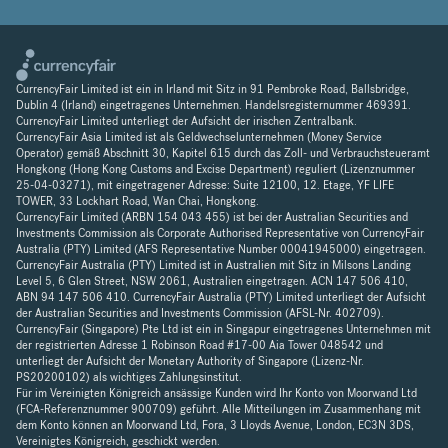
CurrencyFair Limited ist ein in Irland mit Sitz in 91 Pembroke Road, Ballsbridge,
Dublin 4 (Irland) eingetragenes Unternehmen. Handelsregisternummer 469391.
CurrencyFair Limited unterliegt der Aufsicht der irischen Zentralbank.
CurrencyFair Asia Limited ist als Geldwechselunternehmen (Money Service
Operator) gemäß Abschnitt 30, Kapitel 615 durch das Zoll- und Verbrauchsteueramt
Hongkong (Hong Kong Customs and Excise Department) reguliert (Lizenznummer
25-04-03271), mit eingetragener Adresse: Suite 12100, 12. Etage, YF LIFE
TOWER, 33 Lockhart Road, Wan Chai, Hongkong.
CurrencyFair Limited (ARBN 154 043 455) ist bei der Australian Securities and
Investments Commission als Corporate Authorised Representative von CurrencyFair
Australia (PTY) Limited (AFS Representative Number 00041945000) eingetragen.
CurrencyFair Australia (PTY) Limited ist in Australien mit Sitz in Milsons Landing
Level 5, 6 Glen Street, NSW 2061, Australien eingetragen. ACN 147 506 410,
ABN 94 147 506 410. CurrencyFair Australia (PTY) Limited unterliegt der Aufsicht
der Australian Securities and Investments Commission (AFSL-Nr. 402709).
CurrencyFair (Singapore) Pte Ltd ist ein in Singapur eingetragenes Unternehmen mit
der registrierten Adresse 1 Robinson Road #17-00 Aia Tower 048542 und
unterliegt der Aufsicht der Monetary Authority of Singapore (Lizenz-Nr.
PS20200102) als wichtiges Zahlungsinstitut.
Für im Vereinigten Königreich ansässige Kunden wird Ihr Konto von Moorwand Ltd
(FCA-Referenznummer 900709) geführt. Alle Mitteilungen im Zusammenhang mit
dem Konto können an Moorwand Ltd, Fora, 3 Lloyds Avenue, London, EC3N 3DS,
Vereinigtes Königreich, geschickt werden.