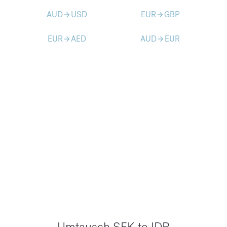
AUD
USD
EUR
GBP
arrow_forward
arrow_forward
EUR
AED
AUD
EUR
arrow_forward
arrow_forward
Umtausch SEK to IDR