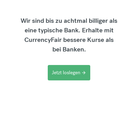
Wir sind bis zu achtmal billiger als
eine typische Bank. Erhalte mit
CurrencyFair bessere Kurse als
bei Banken.
Jetzt loslegen
arrow_forward