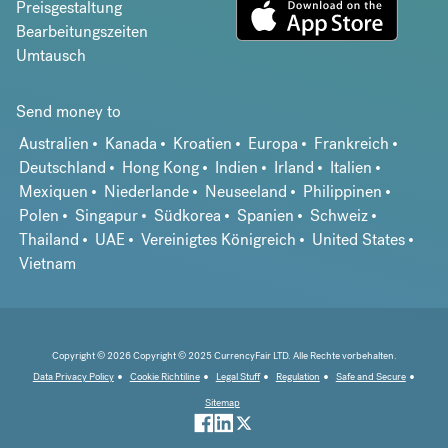
Preisgestaltung
Bearbeitungszeiten
Umtausch
Send money to
Australien
Kanada
Kroatien
Europa
Frankreich
Deutschland
Hong Kong
Indien
Irland
Italien
Mexiquen
Niederlande
Neuseeland
Philippinen
Polen
Singapur
Südkorea
Spanien
Schweiz
Thailand
UAE
Vereinigtes Königreich
United States
Vietnam
Copyright © 2026 Copyright © 2025 CurrencyFair LTD. Alle Rechte vorbehalten.
Data Privacy Policy
Cookie Richtiline
Legal Stuff
Regulation
Safe and Secure
Sitemap