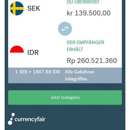
DU ÜBERWEIST
SEK
kr
139.500,00
DER EMPFÄNGER
ERHÄLT
IDR
Rp
260.521.360
1 SEK = 1867.68 IDR
Alle Gebühren
inbegriffen
Jetzt loslegens