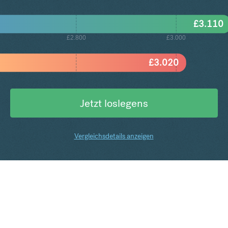
£
3.110
£2.800
£3.000
£
3.020
Jetzt loslegens
Vergleichsdetails anzeigen