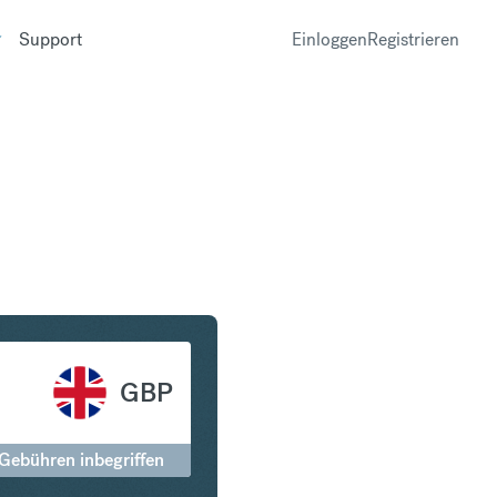
Support
Einloggen
Registrieren
itish Pound Sterling
GBP
 Gebühren inbegriffen