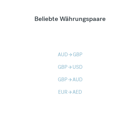
Beliebte Währungspaare
AUD
GBP
arrow_forward
GBP
USD
arrow_forward
GBP
AUD
arrow_forward
EUR
AED
arrow_forward