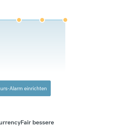
urs-Alarm einrichten
CurrencyFair bessere