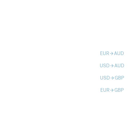
EUR
AUD
arrow_forward
USD
AUD
arrow_forward
USD
GBP
arrow_forward
EUR
GBP
arrow_forward