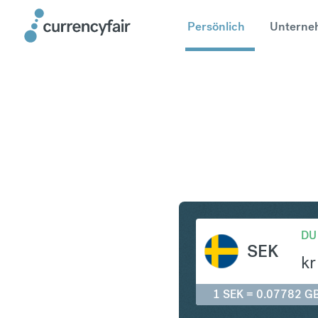
Persönlich
Unterne
SEK in GB
DU
SEK
kr
1 SEK = 0.07782 G