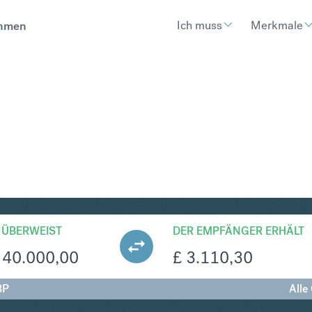
Ich muss
Merkmale
hmen
P
Umtausch Schwedische Krone in Br
 ÜBERWEIST
DER EMPFÄNGER ERHÄLT
40.000,00
£
3.110,30
BP
Alle