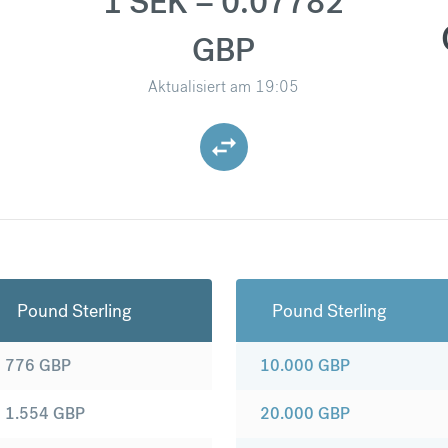
1 SEK = 0.07782
GBP
Aktualisiert am
19:05
Pound Sterling
Pound Sterling
776
GBP
10.000
GBP
1.554
GBP
20.000
GBP