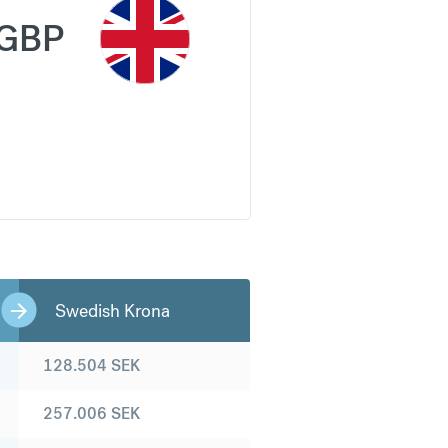
GBP
Swedish Krona
128.504
SEK
257.006
SEK