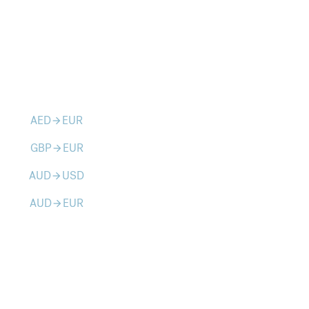
AED
EUR
arrow_forward
GBP
EUR
arrow_forward
AUD
USD
arrow_forward
AUD
EUR
arrow_forward