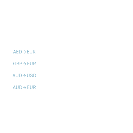
AED
EUR
arrow_forward
GBP
EUR
arrow_forward
AUD
USD
arrow_forward
AUD
EUR
arrow_forward