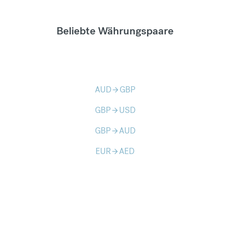
Beliebte Währungspaare
AUD
GBP
arrow_forward
GBP
USD
arrow_forward
GBP
AUD
arrow_forward
EUR
AED
arrow_forward