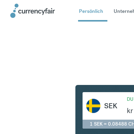
Persönlich
Unterne
SEK in CH
DU
SEK
kr
1 SEK = 0.08488 C