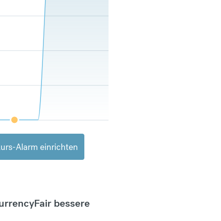
urs-Alarm einrichten
CurrencyFair bessere