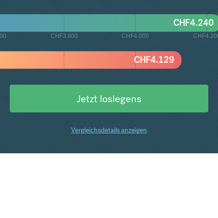
CHF
4.240
00
CHF3.800
CHF4.000
CHF4.20
CHF
4.129
Jetzt loslegens
Vergleichsdetails anzeigen