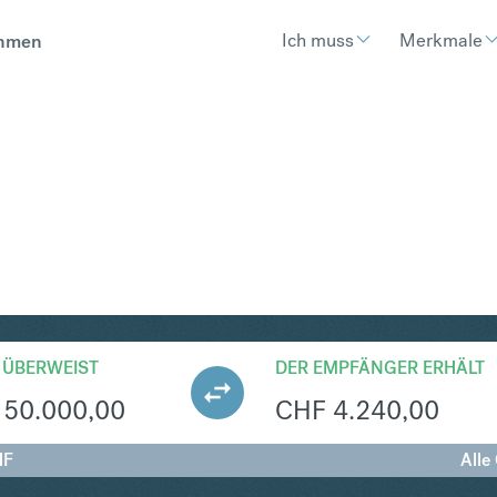
Ich muss
Merkmale
hmen
F
Umtausch Schwedische Krone i
 ÜBERWEIST
DER EMPFÄNGER ERHÄLT
50.000,00
CHF
4.240,00
HF
Alle