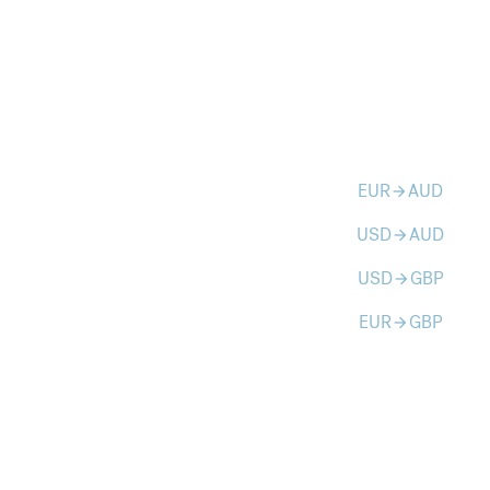
EUR
AUD
arrow_forward
USD
AUD
arrow_forward
USD
GBP
arrow_forward
EUR
GBP
arrow_forward