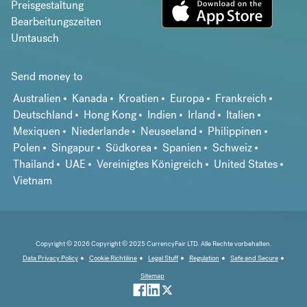
Preisgestaltung
Bearbeitungszeiten
Umtausch
Send money to
Australien
Kanada
Kroatien
Europa
Frankreich
Deutschland
Hong Kong
Indien
Irland
Italien
Mexiquen
Niederlande
Neuseeland
Philippinen
Polen
Singapur
Südkorea
Spanien
Schweiz
Thailand
UAE
Vereinigtes Königreich
United States
Vietnam
Copyright © 2026 Copyright © 2025 CurrencyFair LTD. Alle Rechte vorbehalten.
Data Privacy Policy
Cookie Richtiline
Legal Stuff
Regulation
Safe and Secure
Sitemap