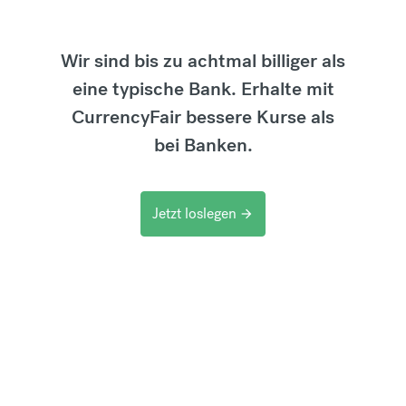
Wir sind bis zu achtmal billiger als
eine typische Bank. Erhalte mit
CurrencyFair bessere Kurse als
bei Banken.
Jetzt loslegen
arrow_forward