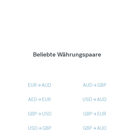
Beliebte Währungspaare
EUR
AUD
AUD
GBP
arrow_forward
arrow_forward
AED
EUR
USD
AUD
arrow_forward
arrow_forward
GBP
USD
GBP
EUR
arrow_forward
arrow_forward
USD
GBP
GBP
AUD
arrow_forward
arrow_forward