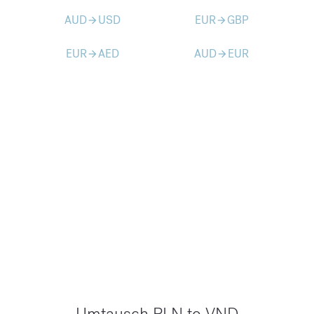
AUD
USD
EUR
GBP
arrow_forward
arrow_forward
EUR
AED
AUD
EUR
arrow_forward
arrow_forward
Umtausch PLN to VND