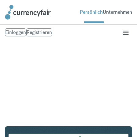
Persönlich
Unternehmen
Einloggen
Registrieren
PLN in VND
Umtausch Polnischer Zloty in Vietnamese Dong