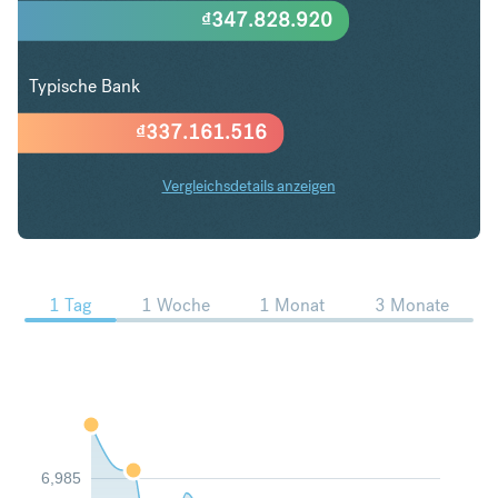
₫
347.828.920
Typische Bank
₫
337.161.516
Vergleichsdetails anzeigen
PLN in VND Trends
1 Tag
1 Woche
1 Monat
3 Monate
6,985