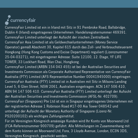
CurrencyFair Limited ist ein in Irland mit Sitz in 91 Pembroke Road, Ballsbridge,
Dublin 4 (Irland) eingetragenes Unternehmen. Handelsregisternummer 469391.
CurrencyFair Limited unterliegt der Aufsicht der irischen Zentralbank.
CurrencyFair Asia Limited ist als Geldwechselunternehmen (Money Service
Operator) gemäß Abschnitt 30, Kapitel 615 durch das Zoll- und Verbrauchsteueramt
Hongkong (Hong Kong Customs and Excise Department) reguliert (Lizenznummer
25-04-03271), mit eingetragener Adresse: Suite 12100, 12. Etage, YF LIFE
TOWER, 33 Lockhart Road, Wan Chai, Hongkong.
CurrencyFair Limited (ARBN 154 043 455) ist bei der Australian Securities and
Investments Commission als Corporate Authorised Representative von CurrencyFair
Australia (PTY) Limited (AFS Representative Number 00041945000) eingetragen.
CurrencyFair Australia (PTY) Limited ist in Australien mit Sitz in Milsons Landing
Level 5, 6 Glen Street, NSW 2061, Australien eingetragen. ACN 147 506 410,
ABN 94 147 506 410. CurrencyFair Australia (PTY) Limited unterliegt der Aufsicht
der Australian Securities and Investments Commission (AFSL-Nr. 402709).
CurrencyFair (Singapore) Pte Ltd ist ein in Singapur eingetragenes Unternehmen mit
der registrierten Adresse 1 Robinson Road #17-00 Aia Tower 048542 und
unterliegt der Aufsicht der Monetary Authority of Singapore (Lizenz-Nr.
PS20200102) als wichtiges Zahlungsinstitut.
Für im Vereinigten Königreich ansässige Kunden wird Ihr Konto von Moorwand Ltd
(FCA-Referenznummer 900709) geführt. Alle Mitteilungen im Zusammenhang mit
dem Konto können an Moorwand Ltd, Fora, 3 Lloyds Avenue, London, EC3N 3DS,
Vereinigtes Königreich, geschickt werden.