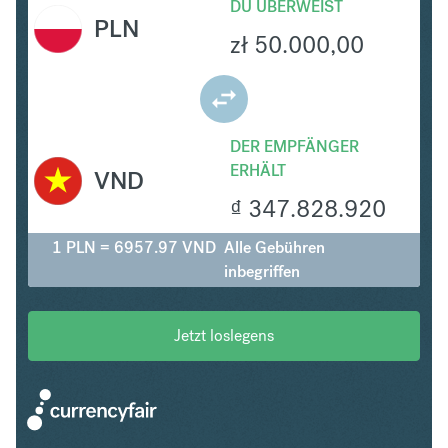
DU ÜBERWEIST
PLN
zł
50.000,00
DER EMPFÄNGER
ERHÄLT
VND
₫
347.828.920
1 PLN = 6957.97 VND
Alle Gebühren
inbegriffen
Jetzt loslegens