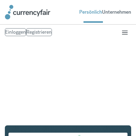
Persönlich
Unternehmen
Einloggen
Registrieren
PLN in PHP
Umtausch Polnischer Zloty in Philippinischer Peso