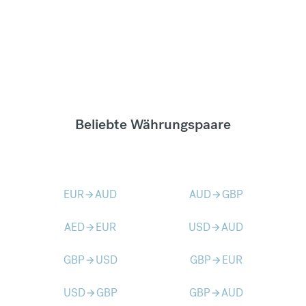
Beliebte Währungspaare
EUR
AUD
AUD
GBP
arrow_forward
arrow_forward
AED
EUR
USD
AUD
arrow_forward
arrow_forward
GBP
USD
GBP
EUR
arrow_forward
arrow_forward
USD
GBP
GBP
AUD
arrow_forward
arrow_forward