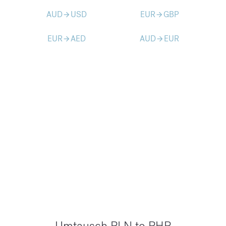
AUD
USD
EUR
GBP
arrow_forward
arrow_forward
EUR
AED
AUD
EUR
arrow_forward
arrow_forward
Umtausch PLN to PHP