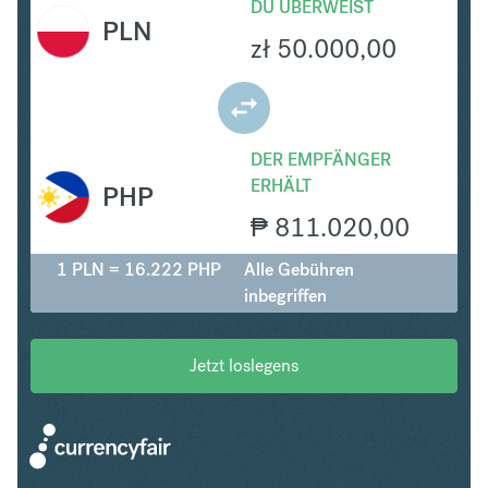
DU ÜBERWEIST
PLN
zł
50.000,00
DER EMPFÄNGER
ERHÄLT
PHP
₱
811.020,00
1 PLN = 16.222 PHP
Alle Gebühren
inbegriffen
Jetzt loslegens