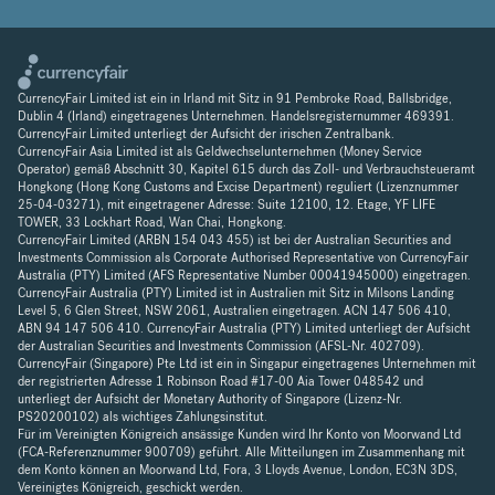
CurrencyFair Limited ist ein in Irland mit Sitz in 91 Pembroke Road, Ballsbridge,
Dublin 4 (Irland) eingetragenes Unternehmen. Handelsregisternummer 469391.
CurrencyFair Limited unterliegt der Aufsicht der irischen Zentralbank.
CurrencyFair Asia Limited ist als Geldwechselunternehmen (Money Service
Operator) gemäß Abschnitt 30, Kapitel 615 durch das Zoll- und Verbrauchsteueramt
Hongkong (Hong Kong Customs and Excise Department) reguliert (Lizenznummer
25-04-03271), mit eingetragener Adresse: Suite 12100, 12. Etage, YF LIFE
TOWER, 33 Lockhart Road, Wan Chai, Hongkong.
CurrencyFair Limited (ARBN 154 043 455) ist bei der Australian Securities and
Investments Commission als Corporate Authorised Representative von CurrencyFair
Australia (PTY) Limited (AFS Representative Number 00041945000) eingetragen.
CurrencyFair Australia (PTY) Limited ist in Australien mit Sitz in Milsons Landing
Level 5, 6 Glen Street, NSW 2061, Australien eingetragen. ACN 147 506 410,
ABN 94 147 506 410. CurrencyFair Australia (PTY) Limited unterliegt der Aufsicht
der Australian Securities and Investments Commission (AFSL-Nr. 402709).
CurrencyFair (Singapore) Pte Ltd ist ein in Singapur eingetragenes Unternehmen mit
der registrierten Adresse 1 Robinson Road #17-00 Aia Tower 048542 und
unterliegt der Aufsicht der Monetary Authority of Singapore (Lizenz-Nr.
PS20200102) als wichtiges Zahlungsinstitut.
Für im Vereinigten Königreich ansässige Kunden wird Ihr Konto von Moorwand Ltd
(FCA-Referenznummer 900709) geführt. Alle Mitteilungen im Zusammenhang mit
dem Konto können an Moorwand Ltd, Fora, 3 Lloyds Avenue, London, EC3N 3DS,
Vereinigtes Königreich, geschickt werden.