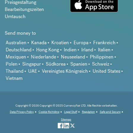
Preisgestaltung
Bearbeitungszeiten
Umtausch
Send money to
Australien
Kanada
Kroatien
Europa
Frankreich
Deutschland
Hong Kong
Indien
Irland
Italien
Mexiquen
Niederlande
Neuseeland
Philippinen
Polen
Singapur
Südkorea
Spanien
Schweiz
Thailand
UAE
Vereinigtes Königreich
United States
Vietnam
Copyright © 2026 Copyright © 2025 CurrencyFair LTD. Alle Rechte vorbehalten.
Data Privacy Policy
Cookie Richtiline
Legal Stuff
Regulation
Safe and Secure
Sitemap