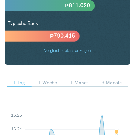
₱
811.020
Typische Bank
₱
790.415
Vergleichsdetails anzeigen
PLN in PHP Trends
1 Tag
1 Woche
1 Monat
3 Monate
16.25
16.24