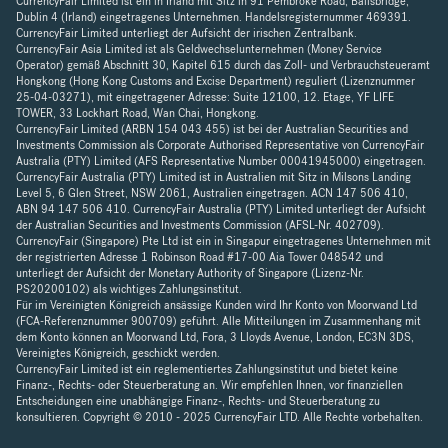
CurrencyFair Limited ist ein in Irland mit Sitz in 91 Pembroke Road, Ballsbridge,
Dublin 4 (Irland) eingetragenes Unternehmen. Handelsregisternummer 469391.
CurrencyFair Limited unterliegt der Aufsicht der irischen Zentralbank.
CurrencyFair Asia Limited ist als Geldwechselunternehmen (Money Service
Operator) gemäß Abschnitt 30, Kapitel 615 durch das Zoll- und Verbrauchsteueramt
Hongkong (Hong Kong Customs and Excise Department) reguliert (Lizenznummer
25-04-03271), mit eingetragener Adresse: Suite 12100, 12. Etage, YF LIFE
TOWER, 33 Lockhart Road, Wan Chai, Hongkong.
CurrencyFair Limited (ARBN 154 043 455) ist bei der Australian Securities and
Investments Commission als Corporate Authorised Representative von CurrencyFair
Australia (PTY) Limited (AFS Representative Number 00041945000) eingetragen.
CurrencyFair Australia (PTY) Limited ist in Australien mit Sitz in Milsons Landing
Level 5, 6 Glen Street, NSW 2061, Australien eingetragen. ACN 147 506 410,
ABN 94 147 506 410. CurrencyFair Australia (PTY) Limited unterliegt der Aufsicht
der Australian Securities and Investments Commission (AFSL-Nr. 402709).
CurrencyFair (Singapore) Pte Ltd ist ein in Singapur eingetragenes Unternehmen mit
der registrierten Adresse 1 Robinson Road #17-00 Aia Tower 048542 und
unterliegt der Aufsicht der Monetary Authority of Singapore (Lizenz-Nr.
PS20200102) als wichtiges Zahlungsinstitut.
Für im Vereinigten Königreich ansässige Kunden wird Ihr Konto von Moorwand Ltd
(FCA-Referenznummer 900709) geführt. Alle Mitteilungen im Zusammenhang mit
dem Konto können an Moorwand Ltd, Fora, 3 Lloyds Avenue, London, EC3N 3DS,
Vereinigtes Königreich, geschickt werden.
CurrencyFair Limited ist ein reglementiertes Zahlungsinstitut und bietet keine
Finanz-, Rechts- oder Steuerberatung an. Wir empfehlen Ihnen, vor finanziellen
Entscheidungen eine unabhängige Finanz-, Rechts- und Steuerberatung zu
konsultieren. Copyright © 2010 - 2025 CurrencyFair LTD. Alle Rechte vorbehalten.