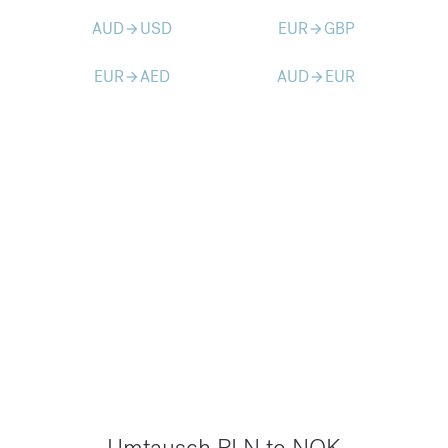
AUD
USD
EUR
GBP
arrow_forward
arrow_forward
EUR
AED
AUD
EUR
arrow_forward
arrow_forward
Umtausch PLN to NOK