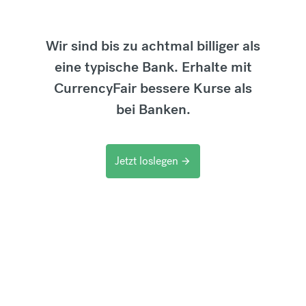
Wir sind bis zu achtmal billiger als
eine typische Bank. Erhalte mit
CurrencyFair bessere Kurse als
bei Banken.
Jetzt loslegen
arrow_forward