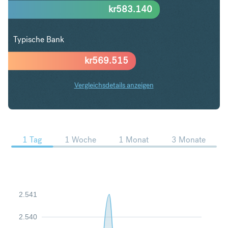
kr
583.140
Typische Bank
kr
569.515
Vergleichsdetails anzeigen
PLN in NOK Trends
1 Tag
1 Woche
1 Monat
3 Monate
2.541
2.540