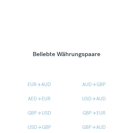
Beliebte Währungspaare
EUR
AUD
AUD
GBP
arrow_forward
arrow_forward
AED
EUR
USD
AUD
arrow_forward
arrow_forward
GBP
USD
GBP
EUR
arrow_forward
arrow_forward
USD
GBP
GBP
AUD
arrow_forward
arrow_forward