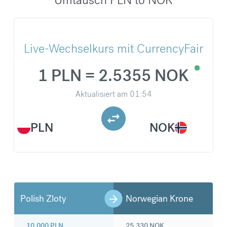
Live-Wechselkurs mit CurrencyFair
1 PLN = 2.5355 NOK
Aktualisiert am
01:54
PLN
NOK
Polish Zloty
Norwegian Krone
10.000
PLN
25.330
NOK