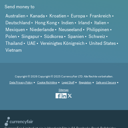
Send money to
Australien
Kanada
Kroatien
Europa
Frankreich
Deutschland
Hong Kong
Indien
Irland
Italien
Mexiquen
Niederlande
Neuseeland
Philippinen
Polen
Singapur
Südkorea
Spanien
Schweiz
Thailand
UAE
Vereinigtes Königreich
United States
Vietnam
Copyright © 2026 Copyright © 2025 CurrencyFair LTD. Alle Rechte vorbehalten.
Data Privacy Policy
Cookie Richtiline
Legal Stuff
Regulation
Safe and Secure
Sitemap