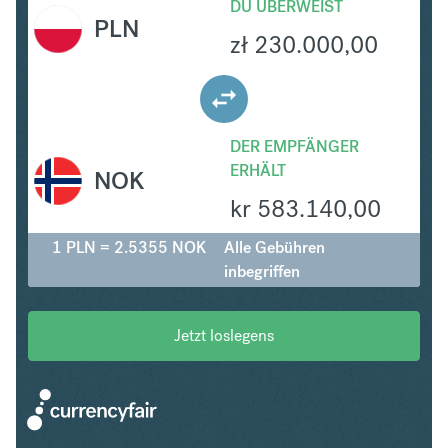
DU ÜBERWEIST
PLN
zł
230.000,00
DER EMPFÄNGER
ERHÄLT
NOK
kr
583.140,00
1 PLN = 2.5355 NOK
Alle Gebühren
inbegriffen
Jetzt loslegens