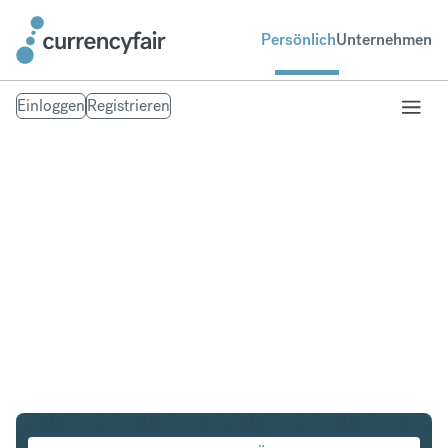
Persönlich
Unternehmen
Einloggen
Registrieren
PLN in NOK
Umtausch Polnischer Zloty in Norwegische Krone