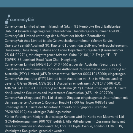
CurrencyFair Limited ist ein in Irland mit Sitz in 91 Pembroke Road, Ballsbridge,
Dublin 4 (Irland) eingetragenes Unternehmen. Handelsregisternummer 469391.
CurrencyFair Limited unterliegt der Aufsicht der irischen Zentralbank.
CurrencyFair Asia Limited ist als Geldwechselunternehmen (Money Service
Operator) gemäß Abschnitt 30, Kapitel 615 durch das Zoll- und Verbrauchsteueramt
Hongkong (Hong Kong Customs and Excise Department) reguliert (Lizenznummer
25-04-03271), mit eingetragener Adresse: Suite 12100, 12. Etage, YF LIFE
TOWER, 33 Lockhart Road, Wan Chai, Hongkong.
CurrencyFair Limited (ARBN 154 043 455) ist bei der Australian Securities and
Investments Commission als Corporate Authorised Representative von CurrencyFair
Australia (PTY) Limited (AFS Representative Number 00041945000) eingetragen.
CurrencyFair Australia (PTY) Limited ist in Australien mit Sitz in Milsons Landing
Level 5, 6 Glen Street, NSW 2061, Australien eingetragen. ACN 147 506 410,
ABN 94 147 506 410. CurrencyFair Australia (PTY) Limited unterliegt der Aufsicht
der Australian Securities and Investments Commission (AFSL-Nr. 402709).
CurrencyFair (Singapore) Pte Ltd ist ein in Singapur eingetragenes Unternehmen mit
der registrierten Adresse 1 Robinson Road #17-00 Aia Tower 048542 und
unterliegt der Aufsicht der Monetary Authority of Singapore (Lizenz-Nr.
PS20200102) als wichtiges Zahlungsinstitut.
Für im Vereinigten Königreich ansässige Kunden wird Ihr Konto von Moorwand Ltd
(FCA-Referenznummer 900709) geführt. Alle Mitteilungen im Zusammenhang mit
dem Konto können an Moorwand Ltd, Fora, 3 Lloyds Avenue, London, EC3N 3DS,
Vereinigtes Königreich, geschickt werden.