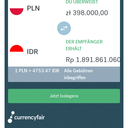
DU ÜBERWEIST
PLN
zł
398.000,00
DER EMPFÄNGER
ERHÄLT
IDR
Rp
1.891.861.060
1 PLN = 4753.47 IDR
Alle Gebühren
inbegriffen
Jetzt loslegens