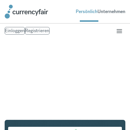
Persönlich
Unternehmen
Einloggen
Registrieren
PLN in IDR
Umtausch Polnischer Zloty in Indonesian Rupiah