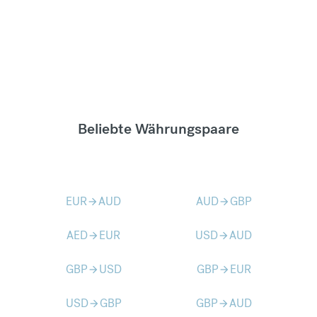
Beliebte Währungspaare
EUR
AUD
AUD
GBP
arrow_forward
arrow_forward
AED
EUR
USD
AUD
arrow_forward
arrow_forward
GBP
USD
GBP
EUR
arrow_forward
arrow_forward
USD
GBP
GBP
AUD
arrow_forward
arrow_forward