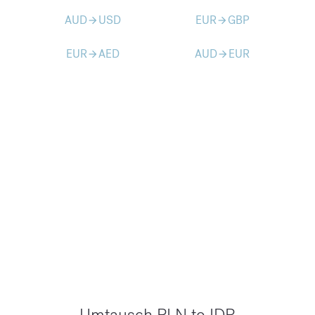
AUD
USD
EUR
GBP
arrow_forward
arrow_forward
EUR
AED
AUD
EUR
arrow_forward
arrow_forward
Umtausch PLN to IDR