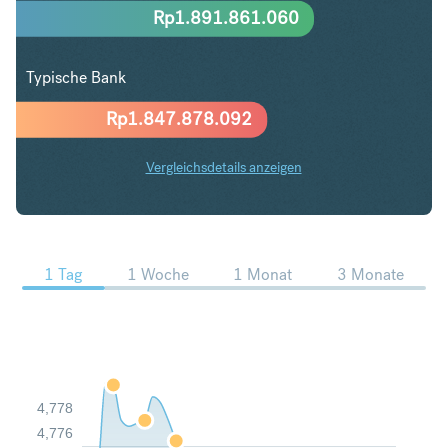
Rp
1.891.861.060
Typische Bank
Rp
1.847.878.092
Vergleichsdetails anzeigen
PLN in IDR Trends
1 Tag
1 Woche
1 Monat
3 Monate
4,778
4,776