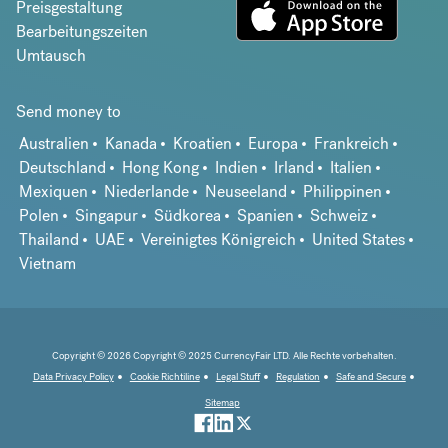
Preisgestaltung
Bearbeitungszeiten
Umtausch
Send money to
Australien
Kanada
Kroatien
Europa
Frankreich
Deutschland
Hong Kong
Indien
Irland
Italien
Mexiquen
Niederlande
Neuseeland
Philippinen
Polen
Singapur
Südkorea
Spanien
Schweiz
Thailand
UAE
Vereinigtes Königreich
United States
Vietnam
Copyright © 2026 Copyright © 2025 CurrencyFair LTD. Alle Rechte vorbehalten.
Data Privacy Policy
Cookie Richtiline
Legal Stuff
Regulation
Safe and Secure
Sitemap