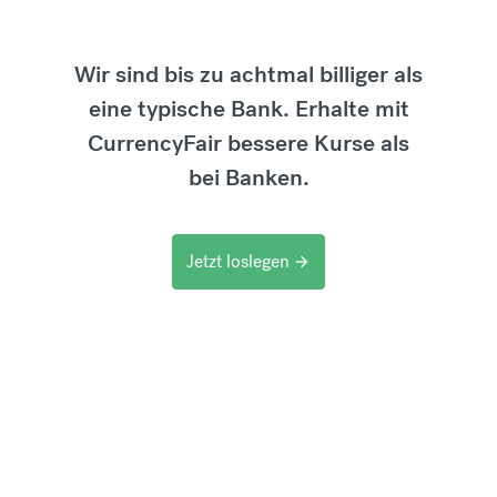
Wir sind bis zu achtmal billiger als
eine typische Bank. Erhalte mit
CurrencyFair bessere Kurse als
bei Banken.
Jetzt loslegen
arrow_forward