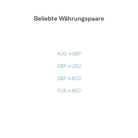
Beliebte Währungspaare
AUD
GBP
arrow_forward
GBP
USD
arrow_forward
GBP
AUD
arrow_forward
EUR
AED
arrow_forward