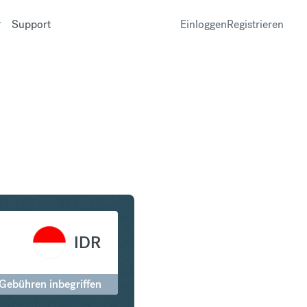
Support
Einloggen
Registrieren
in Indonesian Rupiah
IDR
 Gebühren inbegriffen