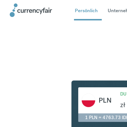
Persönlich
Unterne
PLN in ID
DU
PLN
zł
1 PLN = 4763.73 ID