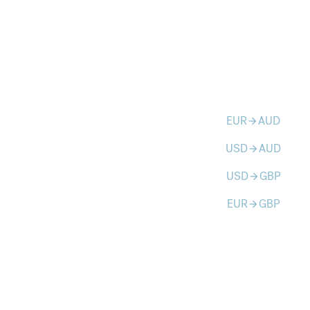
EUR
AUD
arrow_forward
USD
AUD
arrow_forward
USD
GBP
arrow_forward
EUR
GBP
arrow_forward