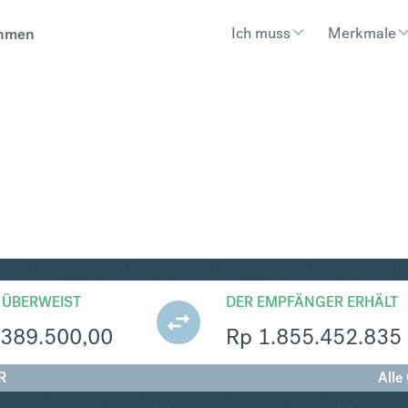
Ich muss
Merkmale
hmen
R
Umtausch Polnischer Zloty 
 ÜBERWEIST
DER EMPFÄNGER ERHÄLT
389.500,00
Rp
1.855.452.835
R
Alle