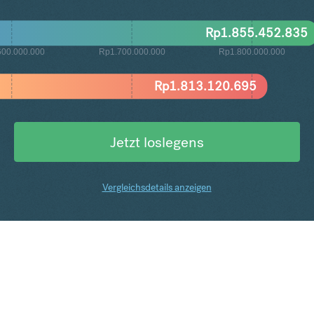
Rp
1.855.452.835
600.000.000
Rp1.700.000.000
Rp1.800.000.000
Rp
1.813.120.695
Jetzt loslegens
Vergleichsdetails anzeigen