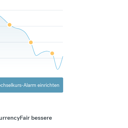
chselkurs-Alarm einrichten
CurrencyFair bessere