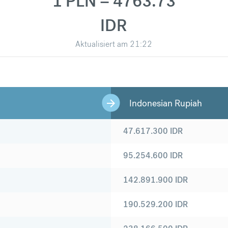
1 PLN = 4763.73
IDR
Aktualisiert am
21:22
Indonesian Rupiah
47.617.300
IDR
95.254.600
IDR
142.891.900
IDR
190.529.200
IDR