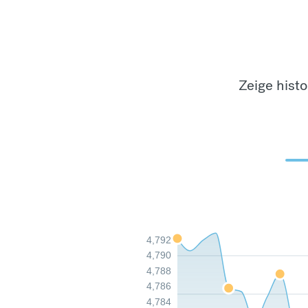
Zeige hist
4,792
4,790
4,788
4,786
4,784