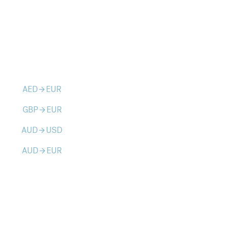
AED
EUR
arrow_forward
GBP
EUR
arrow_forward
AUD
USD
arrow_forward
AUD
EUR
arrow_forward