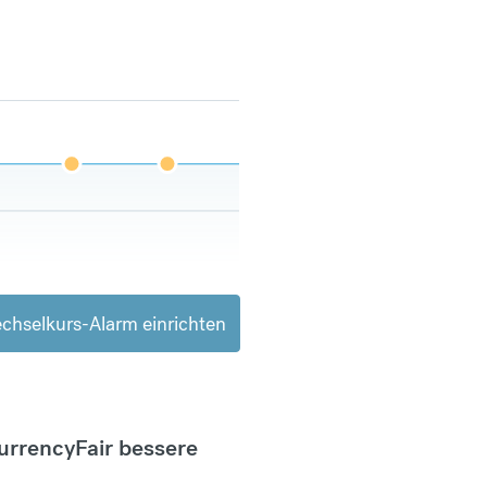
chselkurs-Alarm einrichten
CurrencyFair bessere