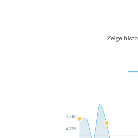
Zeige hist
4,768
4,766