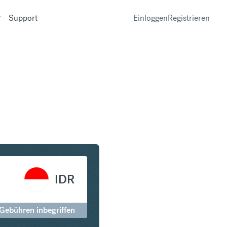
Support
Einloggen
Registrieren
in Indonesian Rupiah
IDR
 Gebühren inbegriffen