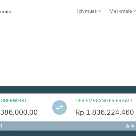
Ich muss
Merkmale
hmen
R
Umtausch Polnischer Zloty 
 ÜBERWEIST
DER EMPFÄNGER ERHÄLT
386.000,00
Rp
1.836.224.460
R
Alle