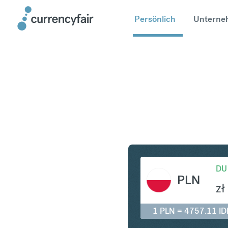
Persönlich
Unterne
PLN in ID
DU
PLN
zł
1 PLN = 4757.11 ID