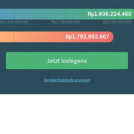
Rp
1.836.224.460
Rp1.600.000.000
Rp1.700.000.000
Rp1.800.000.000
Rp
1.792.992.867
Jetzt loslegens
Vergleichsdetails anzeigen