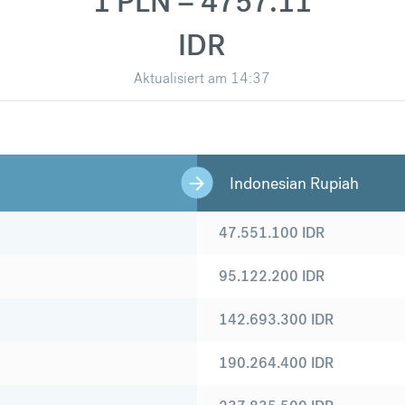
1 PLN = 4757.11
IDR
Aktualisiert am
14:37
Indonesian Rupiah
47.551.100
IDR
95.122.200
IDR
142.693.300
IDR
190.264.400
IDR