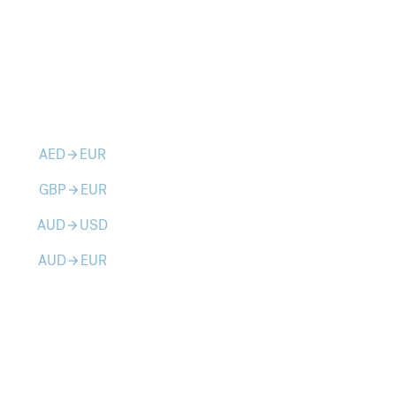
AED
EUR
arrow_forward
GBP
EUR
arrow_forward
AUD
USD
arrow_forward
AUD
EUR
arrow_forward