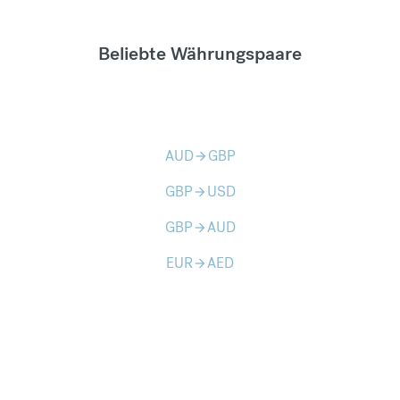
Beliebte Währungspaare
AUD
GBP
arrow_forward
GBP
USD
arrow_forward
GBP
AUD
arrow_forward
EUR
AED
arrow_forward