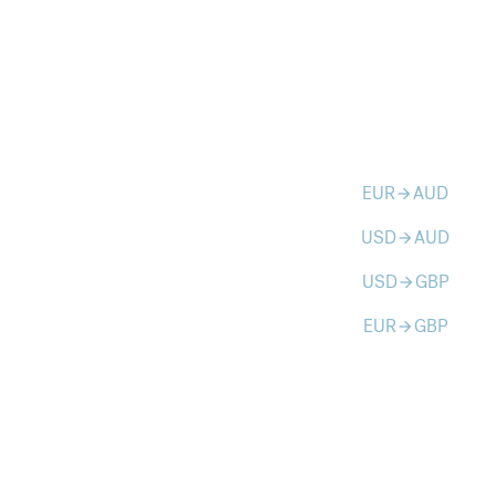
EUR
AUD
arrow_forward
USD
AUD
arrow_forward
USD
GBP
arrow_forward
EUR
GBP
arrow_forward