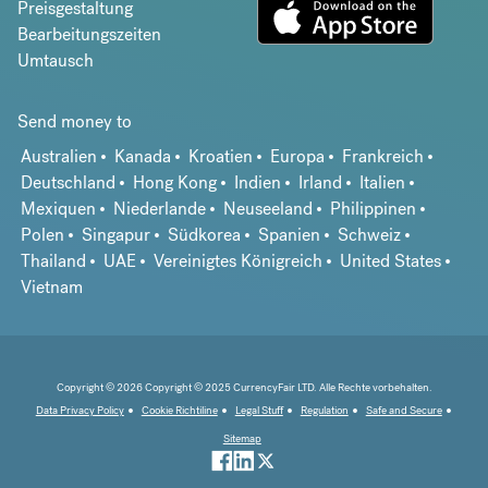
Preisgestaltung
Bearbeitungszeiten
Umtausch
Send money to
Australien
Kanada
Kroatien
Europa
Frankreich
Deutschland
Hong Kong
Indien
Irland
Italien
Mexiquen
Niederlande
Neuseeland
Philippinen
Polen
Singapur
Südkorea
Spanien
Schweiz
Thailand
UAE
Vereinigtes Königreich
United States
Vietnam
Copyright © 2026 Copyright © 2025 CurrencyFair LTD. Alle Rechte vorbehalten.
Data Privacy Policy
Cookie Richtiline
Legal Stuff
Regulation
Safe and Secure
Sitemap