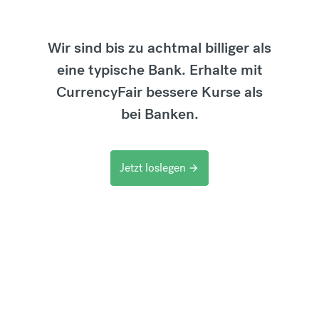
Wir sind bis zu achtmal billiger als
eine typische Bank. Erhalte mit
CurrencyFair bessere Kurse als
bei Banken.
Jetzt loslegen
arrow_forward