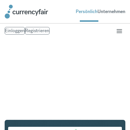
Persönlich
Unternehmen
Einloggen
Registrieren
PLN in IDR
Umtausch Polnischer Zloty in Indonesian Rupiah