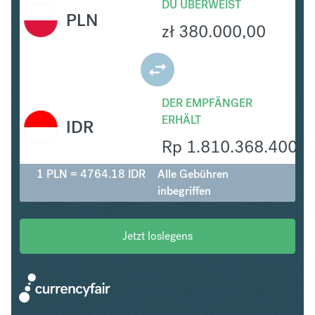
DU ÜBERWEIST
PLN
zł
380.000,00
DER EMPFÄNGER
ERHÄLT
IDR
Rp
1.810.368.400
1 PLN = 4764.18 IDR
Alle Gebühren
inbegriffen
Jetzt loslegens