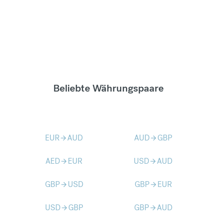
Beliebte Währungspaare
EUR
AUD
AUD
GBP
arrow_forward
arrow_forward
AED
EUR
USD
AUD
arrow_forward
arrow_forward
GBP
USD
GBP
EUR
arrow_forward
arrow_forward
USD
GBP
GBP
AUD
arrow_forward
arrow_forward