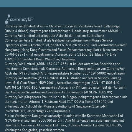
CurrencyFair Limited ist ein in Irland mit Sitz in 91 Pembroke Road, Ballsbridge,
Dublin 4 (Irland) eingetragenes Unternehmen. Handelsregisternummer 469391.
CurrencyFair Limited unterliegt der Aufsicht der irischen Zentralbank.
CurrencyFair Asia Limited ist als Geldwechselunternehmen (Money Service
Operator) gemäß Abschnitt 30, Kapitel 615 durch das Zoll- und Verbrauchsteueramt
Hongkong (Hong Kong Customs and Excise Department) reguliert (Lizenznummer
25-04-03271), mit eingetragener Adresse: Suite 12100, 12. Etage, YF LIFE
TOWER, 33 Lockhart Road, Wan Chai, Hongkong.
CurrencyFair Limited (ARBN 154 043 455) ist bei der Australian Securities and
Investments Commission als Corporate Authorised Representative von CurrencyFair
Australia (PTY) Limited (AFS Representative Number 00041945000) eingetragen.
CurrencyFair Australia (PTY) Limited ist in Australien mit Sitz in Milsons Landing
Level 5, 6 Glen Street, NSW 2061, Australien eingetragen. ACN 147 506 410,
ABN 94 147 506 410. CurrencyFair Australia (PTY) Limited unterliegt der Aufsicht
der Australian Securities and Investments Commission (AFSL-Nr. 402709).
CurrencyFair (Singapore) Pte Ltd ist ein in Singapur eingetragenes Unternehmen mit
der registrierten Adresse 1 Robinson Road #17-00 Aia Tower 048542 und
unterliegt der Aufsicht der Monetary Authority of Singapore (Lizenz-Nr.
PS20200102) als wichtiges Zahlungsinstitut.
Für im Vereinigten Königreich ansässige Kunden wird Ihr Konto von Moorwand Ltd
(FCA-Referenznummer 900709) geführt. Alle Mitteilungen im Zusammenhang mit
dem Konto können an Moorwand Ltd, Fora, 3 Lloyds Avenue, London, EC3N 3DS,
Vereinigtes Königreich, geschickt werden.