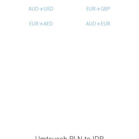
AUD
USD
EUR
GBP
arrow_forward
arrow_forward
EUR
AED
AUD
EUR
arrow_forward
arrow_forward
Umtausch PLN to IDR