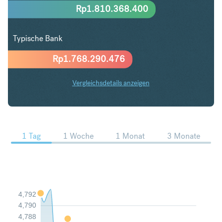
Rp
1.810.368.400
Typische Bank
Rp
1.768.290.476
Vergleichsdetails anzeigen
PLN in IDR Trends
1 Tag
1 Woche
1 Monat
3 Monate
4,792
4,790
4,788