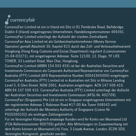
CurrencyFair Limited ist ein in Irland mit Sitz in 91 Pembroke Road, Ballsbridge,
Dublin 4 (Irland) eingetragenes Unternehmen. Handelsregisternummer 469391.
CurrencyFair Limited unterliegt der Aufsicht der irischen Zentralbank.
CurrencyFair Asia Limited ist als Geldwechselunternehmen (Money Service
Operator) gemäß Abschnitt 30, Kapitel 615 durch das Zoll- und Verbrauchsteueramt
Hongkong (Hong Kong Customs and Excise Department) reguliert (Lizenznummer
25-04-03271), mit eingetragener Adresse: Suite 12100, 12. Etage, YF LIFE
TOWER, 33 Lockhart Road, Wan Chai, Hongkong.
CurrencyFair Limited (ARBN 154 043 455) ist bei der Australian Securities and
Investments Commission als Corporate Authorised Representative von CurrencyFair
Australia (PTY) Limited (AFS Representative Number 00041945000) eingetragen.
CurrencyFair Australia (PTY) Limited ist in Australien mit Sitz in Milsons Landing
Level 5, 6 Glen Street, NSW 2061, Australien eingetragen. ACN 147 506 410,
ABN 94 147 506 410. CurrencyFair Australia (PTY) Limited unterliegt der Aufsicht
der Australian Securities and Investments Commission (AFSL-Nr. 402709).
CurrencyFair (Singapore) Pte Ltd ist ein in Singapur eingetragenes Unternehmen mit
der registrierten Adresse 1 Robinson Road #17-00 Aia Tower 048542 und
unterliegt der Aufsicht der Monetary Authority of Singapore (Lizenz-Nr.
PS20200102) als wichtiges Zahlungsinstitut.
Für im Vereinigten Königreich ansässige Kunden wird Ihr Konto von Moorwand Ltd
(FCA-Referenznummer 900709) geführt. Alle Mitteilungen im Zusammenhang mit
dem Konto können an Moorwand Ltd, Fora, 3 Lloyds Avenue, London, EC3N 3DS,
Vereinigtes Königreich, geschickt werden.