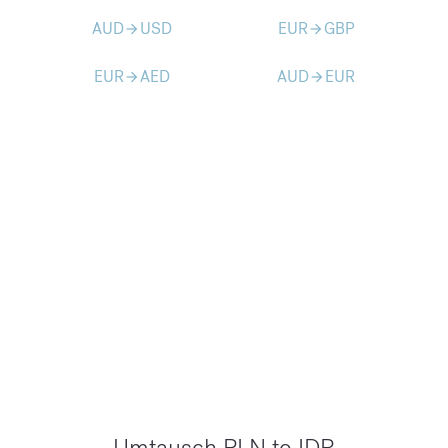
AUD
USD
EUR
GBP
arrow_forward
arrow_forward
EUR
AED
AUD
EUR
arrow_forward
arrow_forward
Umtausch PLN to IDR