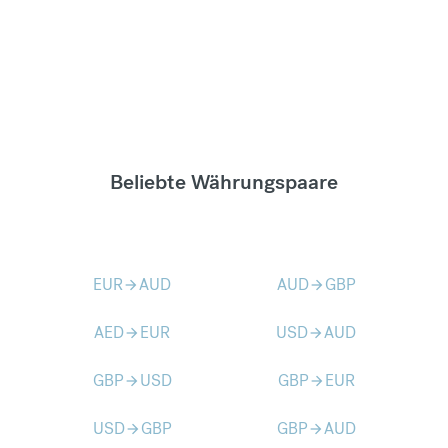
Beliebte Währungspaare
EUR
AUD
AUD
GBP
arrow_forward
arrow_forward
AED
EUR
USD
AUD
arrow_forward
arrow_forward
GBP
USD
GBP
EUR
arrow_forward
arrow_forward
USD
GBP
GBP
AUD
arrow_forward
arrow_forward