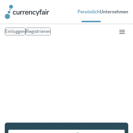
Persönlich
Unternehmen
Einloggen
Registrieren
PLN in IDR
Umtausch Polnischer Zloty in Indonesian Rupiah