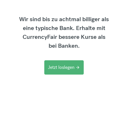
Wir sind bis zu achtmal billiger als
eine typische Bank. Erhalte mit
CurrencyFair bessere Kurse als
bei Banken.
Jetzt loslegen
arrow_forward