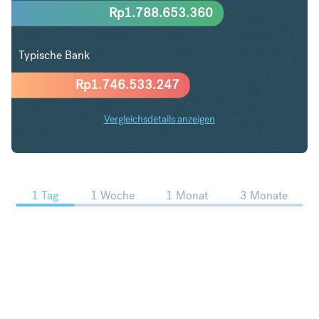
Rp
1.788.653.360
Typische Bank
Rp
1.746.533.247
Vergleichsdetails anzeigen
PLN in IDR Trends
1 Tag
1 Woche
1 Monat
3 Monate