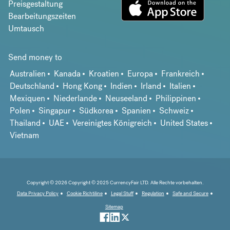
Preisgestaltung
Bearbeitungszeiten
Umtausch
Send money to
Australien
Kanada
Kroatien
Europa
Frankreich
Deutschland
Hong Kong
Indien
Irland
Italien
Mexiquen
Niederlande
Neuseeland
Philippinen
Polen
Singapur
Südkorea
Spanien
Schweiz
Thailand
UAE
Vereinigtes Königreich
United States
Vietnam
Copyright © 2026 Copyright © 2025 CurrencyFair LTD. Alle Rechte vorbehalten.
Data Privacy Policy
Cookie Richtiline
Legal Stuff
Regulation
Safe and Secure
Sitemap