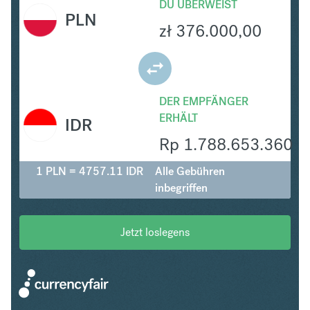
DU ÜBERWEIST
PLN
zł
376.000,00
DER EMPFÄNGER
ERHÄLT
IDR
Rp
1.788.653.360
1 PLN = 4757.11 IDR
Alle Gebühren
inbegriffen
Jetzt loslegens