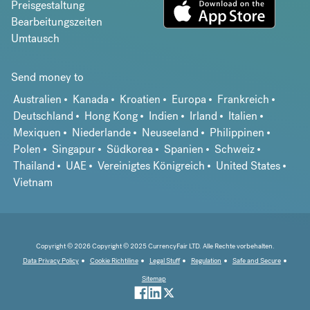
Preisgestaltung
Bearbeitungszeiten
Umtausch
Send money to
Australien
Kanada
Kroatien
Europa
Frankreich
Deutschland
Hong Kong
Indien
Irland
Italien
Mexiquen
Niederlande
Neuseeland
Philippinen
Polen
Singapur
Südkorea
Spanien
Schweiz
Thailand
UAE
Vereinigtes Königreich
United States
Vietnam
Copyright © 2026 Copyright © 2025 CurrencyFair LTD. Alle Rechte vorbehalten.
Data Privacy Policy
Cookie Richtiline
Legal Stuff
Regulation
Safe and Secure
Sitemap