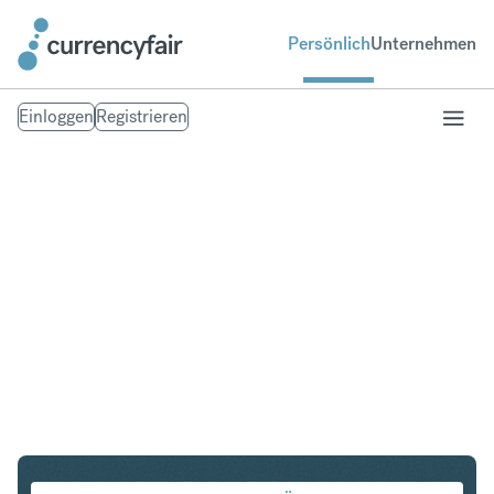
Persönlich
Unternehmen
Einloggen
Registrieren
PLN in IDR
Umtausch Polnischer Zloty in Indonesian Rupiah