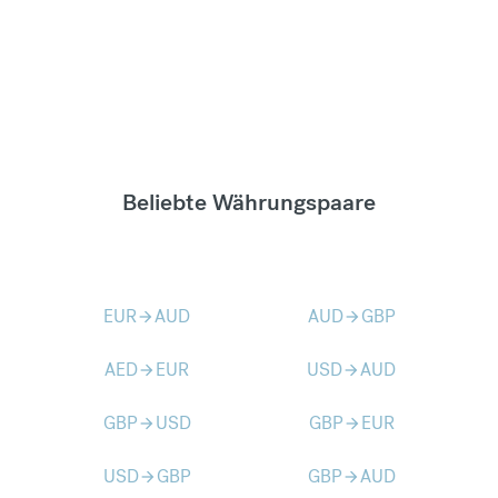
Beliebte Währungspaare
EUR
AUD
AUD
GBP
arrow_forward
arrow_forward
AED
EUR
USD
AUD
arrow_forward
arrow_forward
GBP
USD
GBP
EUR
arrow_forward
arrow_forward
USD
GBP
GBP
AUD
arrow_forward
arrow_forward