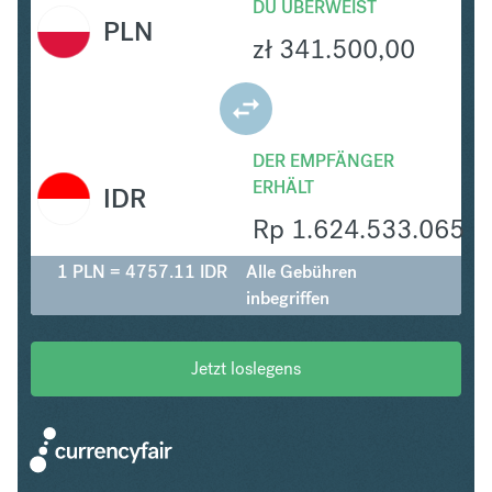
DU ÜBERWEIST
PLN
zł
341.500,00
DER EMPFÄNGER
ERHÄLT
IDR
Rp
1.624.533.065
1 PLN = 4757.11 IDR
Alle Gebühren
inbegriffen
Jetzt loslegens