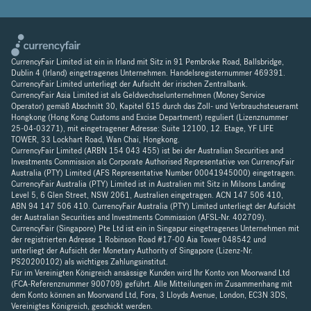
CurrencyFair Limited ist ein in Irland mit Sitz in 91 Pembroke Road, Ballsbridge,
Dublin 4 (Irland) eingetragenes Unternehmen. Handelsregisternummer 469391.
CurrencyFair Limited unterliegt der Aufsicht der irischen Zentralbank.
CurrencyFair Asia Limited ist als Geldwechselunternehmen (Money Service
Operator) gemäß Abschnitt 30, Kapitel 615 durch das Zoll- und Verbrauchsteueramt
Hongkong (Hong Kong Customs and Excise Department) reguliert (Lizenznummer
25-04-03271), mit eingetragener Adresse: Suite 12100, 12. Etage, YF LIFE
TOWER, 33 Lockhart Road, Wan Chai, Hongkong.
CurrencyFair Limited (ARBN 154 043 455) ist bei der Australian Securities and
Investments Commission als Corporate Authorised Representative von CurrencyFair
Australia (PTY) Limited (AFS Representative Number 00041945000) eingetragen.
CurrencyFair Australia (PTY) Limited ist in Australien mit Sitz in Milsons Landing
Level 5, 6 Glen Street, NSW 2061, Australien eingetragen. ACN 147 506 410,
ABN 94 147 506 410. CurrencyFair Australia (PTY) Limited unterliegt der Aufsicht
der Australian Securities and Investments Commission (AFSL-Nr. 402709).
CurrencyFair (Singapore) Pte Ltd ist ein in Singapur eingetragenes Unternehmen mit
der registrierten Adresse 1 Robinson Road #17-00 Aia Tower 048542 und
unterliegt der Aufsicht der Monetary Authority of Singapore (Lizenz-Nr.
PS20200102) als wichtiges Zahlungsinstitut.
Für im Vereinigten Königreich ansässige Kunden wird Ihr Konto von Moorwand Ltd
(FCA-Referenznummer 900709) geführt. Alle Mitteilungen im Zusammenhang mit
dem Konto können an Moorwand Ltd, Fora, 3 Lloyds Avenue, London, EC3N 3DS,
Vereinigtes Königreich, geschickt werden.