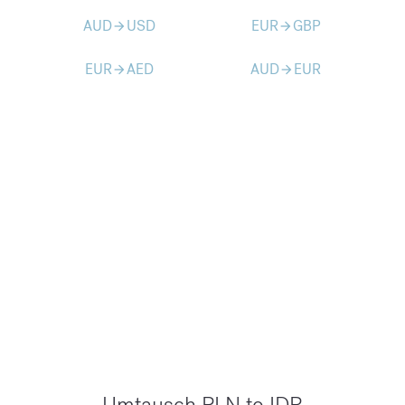
AUD
USD
EUR
GBP
arrow_forward
arrow_forward
EUR
AED
AUD
EUR
arrow_forward
arrow_forward
Umtausch PLN to IDR