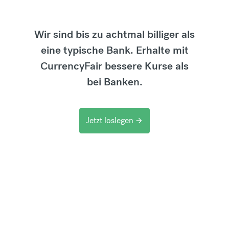
Wir sind bis zu achtmal billiger als
eine typische Bank. Erhalte mit
CurrencyFair bessere Kurse als
bei Banken.
Jetzt loslegen
arrow_forward