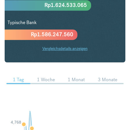
Rp
1.624.533.065
Typische Bank
Rp
1.586.247.560
Vergleichsdetails anzeigen
PLN in IDR Trends
1 Tag
1 Woche
1 Monat
3 Monate
4,768