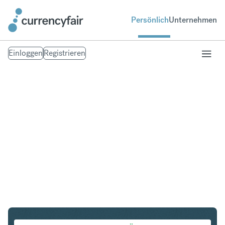
Persönlich
Unternehmen
Einloggen
Registrieren
PLN in IDR
Umtausch Polnischer Zloty in Indonesian Rupiah