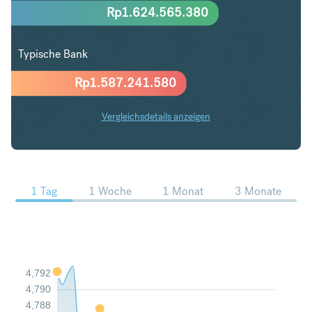
Rp
1.624.565.380
Typische Bank
Rp
1.587.241.580
Vergleichsdetails anzeigen
PLN in IDR Trends
1 Tag
1 Woche
1 Monat
3 Monate
4,792
4,790
4,788