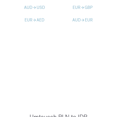
AUD
USD
EUR
GBP
arrow_forward
arrow_forward
EUR
AED
AUD
EUR
arrow_forward
arrow_forward
Umtausch PLN to IDR