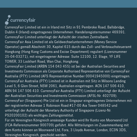
CurrencyFair Limited ist ein in Irland mit Sitz in 91 Pembroke Road, Ballsbridge,
Dublin 4 (Irland) eingetragenes Unternehmen. Handelsregisternummer 469391.
CurrencyFair Limited unterliegt der Aufsicht der irischen Zentralbank.
CurrencyFair Asia Limited ist als Geldwechselunternehmen (Money Service
Operator) gemäß Abschnitt 30, Kapitel 615 durch das Zoll- und Verbrauchsteueramt
Hongkong (Hong Kong Customs and Excise Department) reguliert (Lizenznummer
25-04-03271), mit eingetragener Adresse: Suite 12100, 12. Etage, YF LIFE
TOWER, 33 Lockhart Road, Wan Chai, Hongkong.
CurrencyFair Limited (ARBN 154 043 455) ist bei der Australian Securities and
Investments Commission als Corporate Authorised Representative von CurrencyFair
Australia (PTY) Limited (AFS Representative Number 00041945000) eingetragen.
CurrencyFair Australia (PTY) Limited ist in Australien mit Sitz in Milsons Landing
Level 5, 6 Glen Street, NSW 2061, Australien eingetragen. ACN 147 506 410,
ABN 94 147 506 410. CurrencyFair Australia (PTY) Limited unterliegt der Aufsicht
der Australian Securities and Investments Commission (AFSL-Nr. 402709).
CurrencyFair (Singapore) Pte Ltd ist ein in Singapur eingetragenes Unternehmen mit
der registrierten Adresse 1 Robinson Road #17-00 Aia Tower 048542 und
unterliegt der Aufsicht der Monetary Authority of Singapore (Lizenz-Nr.
PS20200102) als wichtiges Zahlungsinstitut.
Für im Vereinigten Königreich ansässige Kunden wird Ihr Konto von Moorwand Ltd
(FCA-Referenznummer 900709) geführt. Alle Mitteilungen im Zusammenhang mit
dem Konto können an Moorwand Ltd, Fora, 3 Lloyds Avenue, London, EC3N 3DS,
Vereinigtes Königreich, geschickt werden.