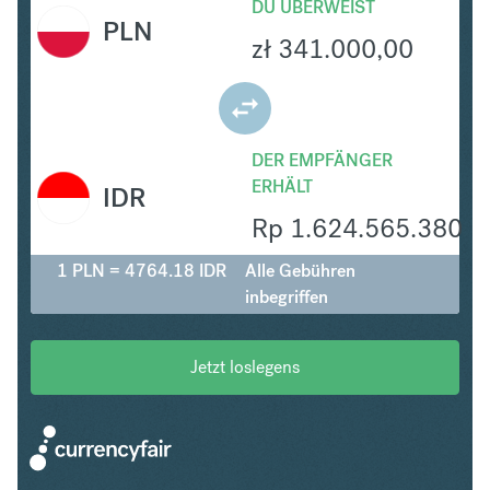
DU ÜBERWEIST
PLN
zł
341.000,00
DER EMPFÄNGER
ERHÄLT
IDR
Rp
1.624.565.380
1 PLN = 4764.18 IDR
Alle Gebühren
inbegriffen
Jetzt loslegens