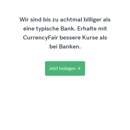
Wir sind bis zu achtmal billiger als
eine typische Bank. Erhalte mit
CurrencyFair bessere Kurse als
bei Banken.
Jetzt loslegen
arrow_forward