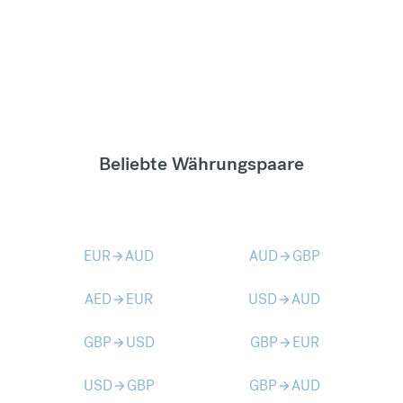
Beliebte Währungspaare
EUR
AUD
AUD
GBP
arrow_forward
arrow_forward
AED
EUR
USD
AUD
arrow_forward
arrow_forward
GBP
USD
GBP
EUR
arrow_forward
arrow_forward
USD
GBP
GBP
AUD
arrow_forward
arrow_forward