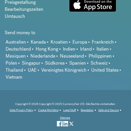
Preisgestaltung
Bearbeitungszeiten
Umtausch
Send money to
Australien
Kanada
Kroatien
Europa
Frankreich
Deutschland
Hong Kong
Indien
Irland
Italien
Mexiquen
Niederlande
Neuseeland
Philippinen
Polen
Singapur
Südkorea
Spanien
Schweiz
Thailand
UAE
Vereinigtes Königreich
United States
Vietnam
Copyright © 2026 Copyright © 2025 CurrencyFair LTD. Alle Rechte vorbehalten.
Data Privacy Policy
Cookie Richtiline
Legal Stuff
Regulation
Safe and Secure
Sitemap