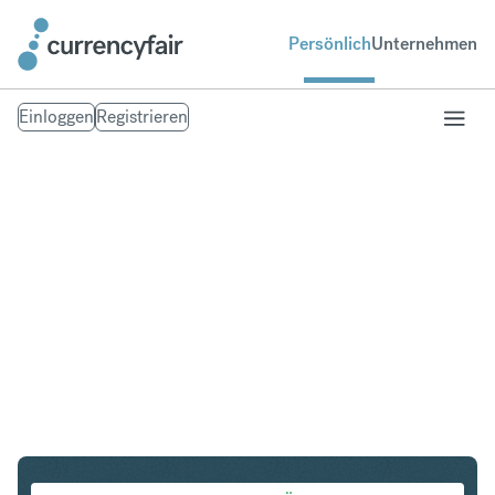
Persönlich
Unternehmen
Einloggen
Registrieren
PLN in IDR
Umtausch Polnischer Zloty in Indonesian Rupiah