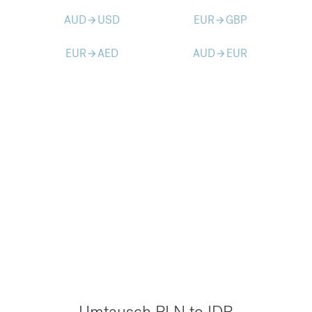
AUD
USD
EUR
GBP
arrow_forward
arrow_forward
EUR
AED
AUD
EUR
arrow_forward
arrow_forward
Umtausch PLN to IDR