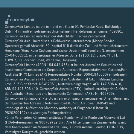
CurrencyFair Limited ist ein in Irland mit Sitz in 91 Pembroke Road, Ballsbridge,
Dublin 4 (Irland) eingetragenes Unternehmen. Handelsregisternummer 469391.
CurrencyFair Limited unterliegt der Aufsicht der irischen Zentralbank.
CurrencyFair Asia Limited ist als Geldwechselunternehmen (Money Service
Operator) gemäß Abschnitt 30, Kapitel 615 durch das Zoll- und Verbrauchsteueramt
Hongkong (Hong Kong Customs and Excise Department) reguliert (Lizenznummer
25-04-03271), mit eingetragener Adresse: Suite 12100, 12. Etage, YF LIFE
TOWER, 33 Lockhart Road, Wan Chai, Hongkong.
CurrencyFair Limited (ARBN 154 043 455) ist bei der Australian Securities and
Investments Commission als Corporate Authorised Representative von CurrencyFair
Australia (PTY) Limited (AFS Representative Number 00041945000) eingetragen.
CurrencyFair Australia (PTY) Limited ist in Australien mit Sitz in Milsons Landing
Level 5, 6 Glen Street, NSW 2061, Australien eingetragen. ACN 147 506 410,
ABN 94 147 506 410. CurrencyFair Australia (PTY) Limited unterliegt der Aufsicht
der Australian Securities and Investments Commission (AFSL-Nr. 402709).
CurrencyFair (Singapore) Pte Ltd ist ein in Singapur eingetragenes Unternehmen mit
der registrierten Adresse 1 Robinson Road #17-00 Aia Tower 048542 und
unterliegt der Aufsicht der Monetary Authority of Singapore (Lizenz-Nr.
PS20200102) als wichtiges Zahlungsinstitut.
Für im Vereinigten Königreich ansässige Kunden wird Ihr Konto von Moorwand Ltd
(FCA-Referenznummer 900709) geführt. Alle Mitteilungen im Zusammenhang mit
dem Konto können an Moorwand Ltd, Fora, 3 Lloyds Avenue, London, EC3N 3DS,
Vereinigtes Königreich, geschickt werden.