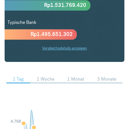
Rp
1.531.769.420
Typische Bank
Rp
1.495.651.302
Vergleichsdetails anzeigen
PLN in IDR Trends
1 Tag
1 Woche
1 Monat
3 Monate
4,768