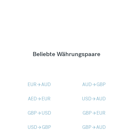
Beliebte Währungspaare
EUR
AUD
AUD
GBP
arrow_forward
arrow_forward
AED
EUR
USD
AUD
arrow_forward
arrow_forward
GBP
USD
GBP
EUR
arrow_forward
arrow_forward
USD
GBP
GBP
AUD
arrow_forward
arrow_forward