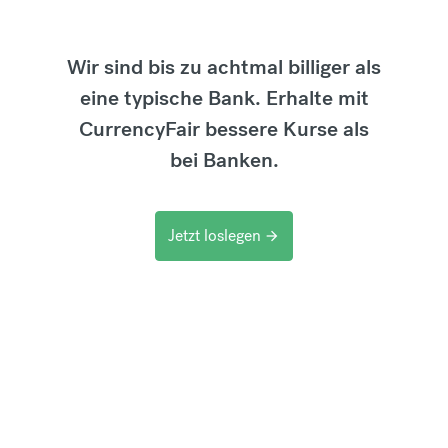
Wir sind bis zu achtmal billiger als
eine typische Bank. Erhalte mit
CurrencyFair bessere Kurse als
bei Banken.
Jetzt loslegen
arrow_forward