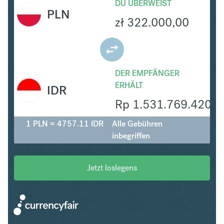
DU ÜBERWEIST
PLN
zł
322.000,00
DER EMPFÄNGER
ERHÄLT
IDR
Rp
1.531.769.420
1 PLN = 4757.11 IDR
Alle Gebühren
inbegriffen
Jetzt loslegens