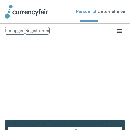
Persönlich
Unternehmen
Einloggen
Registrieren
PLN in IDR
Umtausch Polnischer Zloty in Indonesian Rupiah