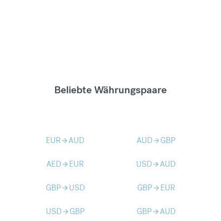
Beliebte Währungspaare
EUR
AUD
AUD
GBP
arrow_forward
arrow_forward
AED
EUR
USD
AUD
arrow_forward
arrow_forward
GBP
USD
GBP
EUR
arrow_forward
arrow_forward
USD
GBP
GBP
AUD
arrow_forward
arrow_forward