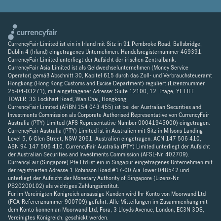
CurrencyFair Limited ist ein in Irland mit Sitz in 91 Pembroke Road, Ballsbridge,
Dublin 4 (Irland) eingetragenes Unternehmen. Handelsregisternummer 469391.
CurrencyFair Limited unterliegt der Aufsicht der irischen Zentralbank.
CurrencyFair Asia Limited ist als Geldwechselunternehmen (Money Service
Operator) gemäß Abschnitt 30, Kapitel 615 durch das Zoll- und Verbrauchsteueramt
Hongkong (Hong Kong Customs and Excise Department) reguliert (Lizenznummer
25-04-03271), mit eingetragener Adresse: Suite 12100, 12. Etage, YF LIFE
TOWER, 33 Lockhart Road, Wan Chai, Hongkong.
CurrencyFair Limited (ARBN 154 043 455) ist bei der Australian Securities and
Investments Commission als Corporate Authorised Representative von CurrencyFair
Australia (PTY) Limited (AFS Representative Number 00041945000) eingetragen.
CurrencyFair Australia (PTY) Limited ist in Australien mit Sitz in Milsons Landing
Level 5, 6 Glen Street, NSW 2061, Australien eingetragen. ACN 147 506 410,
ABN 94 147 506 410. CurrencyFair Australia (PTY) Limited unterliegt der Aufsicht
der Australian Securities and Investments Commission (AFSL-Nr. 402709).
CurrencyFair (Singapore) Pte Ltd ist ein in Singapur eingetragenes Unternehmen mit
der registrierten Adresse 1 Robinson Road #17-00 Aia Tower 048542 und
unterliegt der Aufsicht der Monetary Authority of Singapore (Lizenz-Nr.
PS20200102) als wichtiges Zahlungsinstitut.
Für im Vereinigten Königreich ansässige Kunden wird Ihr Konto von Moorwand Ltd
(FCA-Referenznummer 900709) geführt. Alle Mitteilungen im Zusammenhang mit
dem Konto können an Moorwand Ltd, Fora, 3 Lloyds Avenue, London, EC3N 3DS,
Vereinigtes Königreich, geschickt werden.