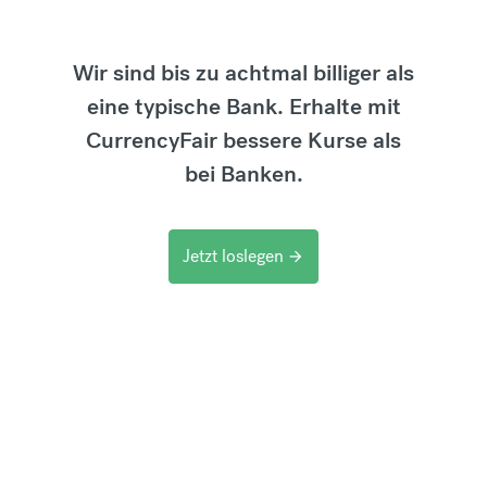
Wir sind bis zu achtmal billiger als
eine typische Bank. Erhalte mit
CurrencyFair bessere Kurse als
bei Banken.
Jetzt loslegen
arrow_forward