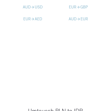
AUD
USD
EUR
GBP
arrow_forward
arrow_forward
EUR
AED
AUD
EUR
arrow_forward
arrow_forward
Umtausch PLN to IDR