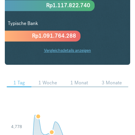
Rp
1.117.822.740
Typische Bank
Rp
1.091.764.288
Vergleichsdetails anzeigen
PLN in IDR Trends
1 Tag
1 Woche
1 Monat
3 Monate
4,778