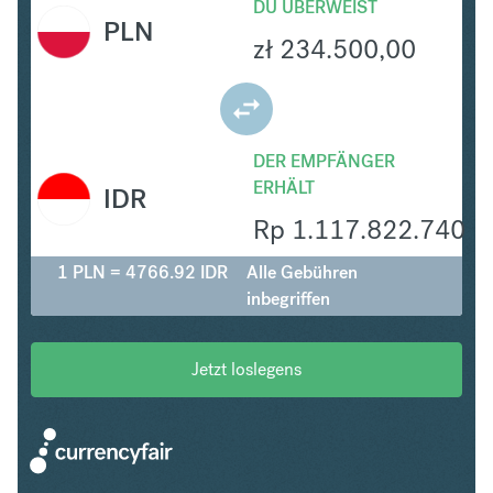
DU ÜBERWEIST
PLN
zł
234.500,00
DER EMPFÄNGER
ERHÄLT
IDR
Rp
1.117.822.740
1 PLN = 4766.92 IDR
Alle Gebühren
inbegriffen
Jetzt loslegens