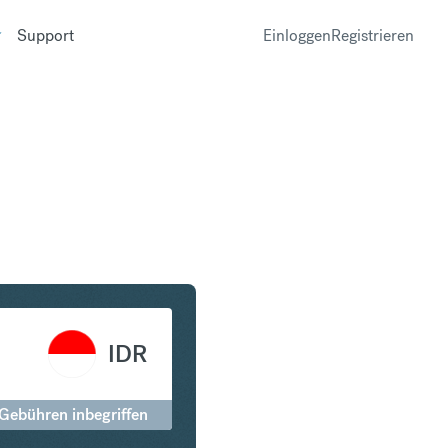
Support
Einloggen
Registrieren
in Indonesian Rupiah
IDR
 Gebühren inbegriffen