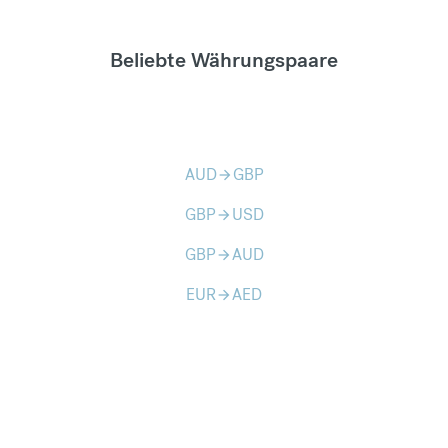
Beliebte Währungspaare
AUD
GBP
arrow_forward
GBP
USD
arrow_forward
GBP
AUD
arrow_forward
EUR
AED
arrow_forward