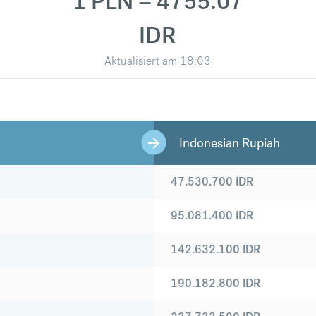
1 PLN = 4755.07
IDR
Aktualisiert am
18:03
Indonesian Rupiah
47.530.700
IDR
95.081.400
IDR
142.632.100
IDR
190.182.800
IDR