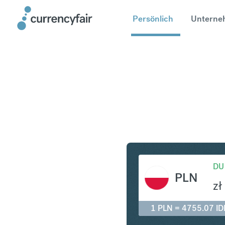
Persönlich
Unterne
PLN in ID
DU
PLN
zł
1 PLN = 4755.07 ID