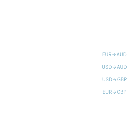
EUR
AUD
arrow_forward
USD
AUD
arrow_forward
USD
GBP
arrow_forward
EUR
GBP
arrow_forward