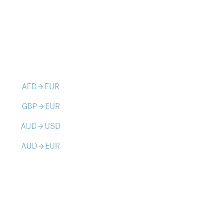
AED
EUR
arrow_forward
GBP
EUR
arrow_forward
AUD
USD
arrow_forward
AUD
EUR
arrow_forward