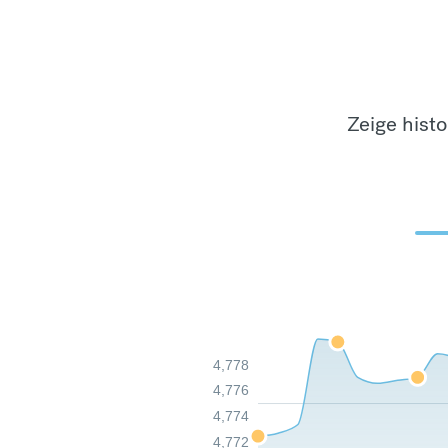
Zeige hist
4,778
4,776
4,774
4,772