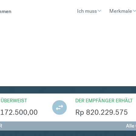
Ich muss
Merkmale
hmen
R
Umtausch Polnischer Zloty 
 ÜBERWEIST
DER EMPFÄNGER ERHÄLT
172.500,00
Rp
820.229.575
R
Alle