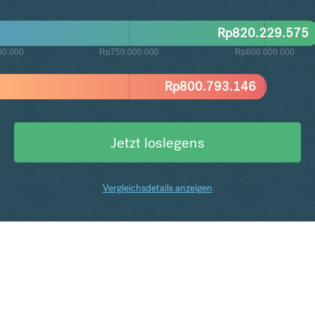
Rp
820.229.575
00.000
Rp750.000.000
Rp800.000.000
Rp
800.793.146
Jetzt loslegens
Vergleichsdetails anzeigen