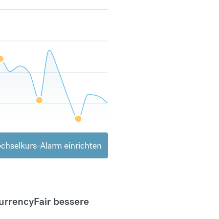
chselkurs-Alarm einrichten
CurrencyFair bessere