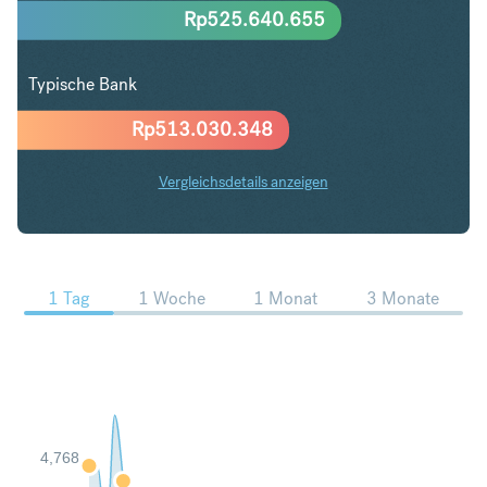
Rp
525.640.655
Typische Bank
Rp
513.030.348
Vergleichsdetails anzeigen
PLN in IDR Trends
1 Tag
1 Woche
1 Monat
3 Monate
4,768