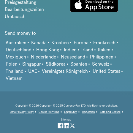
Preisgestaltung
Bearbeitungszeiten
Umtausch
Send money to
Australien
Kanada
Kroatien
Europa
Frankreich
Deutschland
Hong Kong
Indien
Irland
Italien
Mexiquen
Niederlande
Neuseeland
Philippinen
Polen
Singapur
Südkorea
Spanien
Schweiz
Thailand
UAE
Vereinigtes Königreich
United States
Vietnam
Copyright © 2026 Copyright © 2025 CurrencyFair LTD. Alle Rechte vorbehalten.
Data Privacy Policy
Cookie Richtiline
Legal Stuff
Regulation
Safe and Secure
Sitemap