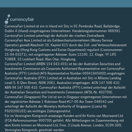
CurrencyFair Limited ist ein in Irland mit Sitz in 91 Pembroke Road, Ballsbridge,
Dublin 4 (Irland) eingetragenes Unternehmen. Handelsregisternummer 469391.
CurrencyFair Limited unterliegt der Aufsicht der irischen Zentralbank.
CurrencyFair Asia Limited ist als Geldwechselunternehmen (Money Service
Operator) gemäß Abschnitt 30, Kapitel 615 durch das Zoll- und Verbrauchsteueramt
Hongkong (Hong Kong Customs and Excise Department) reguliert (Lizenznummer
25-04-03271), mit eingetragener Adresse: Suite 12100, 12. Etage, YF LIFE
TOWER, 33 Lockhart Road, Wan Chai, Hongkong.
CurrencyFair Limited (ARBN 154 043 455) ist bei der Australian Securities and
Investments Commission als Corporate Authorised Representative von CurrencyFair
Australia (PTY) Limited (AFS Representative Number 00041945000) eingetragen.
CurrencyFair Australia (PTY) Limited ist in Australien mit Sitz in Milsons Landing
Level 5, 6 Glen Street, NSW 2061, Australien eingetragen. ACN 147 506 410,
ABN 94 147 506 410. CurrencyFair Australia (PTY) Limited unterliegt der Aufsicht
der Australian Securities and Investments Commission (AFSL-Nr. 402709).
CurrencyFair (Singapore) Pte Ltd ist ein in Singapur eingetragenes Unternehmen mit
der registrierten Adresse 1 Robinson Road #17-00 Aia Tower 048542 und
unterliegt der Aufsicht der Monetary Authority of Singapore (Lizenz-Nr.
PS20200102) als wichtiges Zahlungsinstitut.
Für im Vereinigten Königreich ansässige Kunden wird Ihr Konto von Moorwand Ltd
(FCA-Referenznummer 900709) geführt. Alle Mitteilungen im Zusammenhang mit
dem Konto können an Moorwand Ltd, Fora, 3 Lloyds Avenue, London, EC3N 3DS,
Vereinigtes Königreich, geschickt werden.