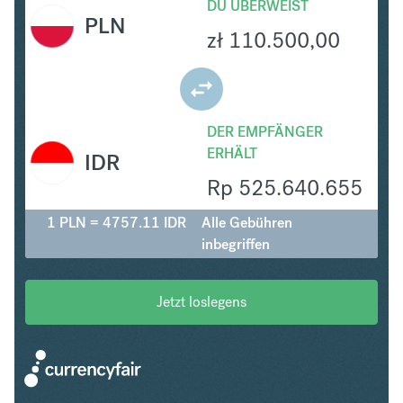
DU ÜBERWEIST
PLN
zł
110.500,00
DER EMPFÄNGER
ERHÄLT
IDR
Rp
525.640.655
1 PLN = 4757.11 IDR
Alle Gebühren
inbegriffen
Jetzt loslegens