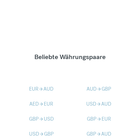
Beliebte Währungspaare
EUR
AUD
AUD
GBP
arrow_forward
arrow_forward
AED
EUR
USD
AUD
arrow_forward
arrow_forward
GBP
USD
GBP
EUR
arrow_forward
arrow_forward
USD
GBP
GBP
AUD
arrow_forward
arrow_forward