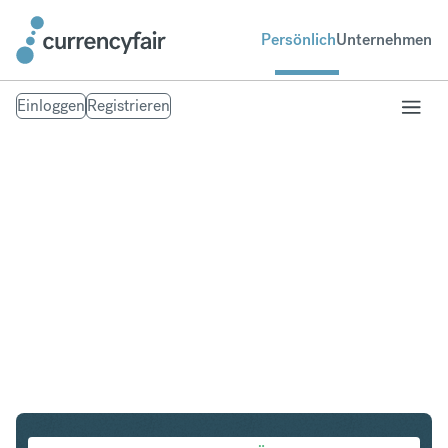
Persönlich
Unternehmen
Einloggen
Registrieren
PLN in IDR
Umtausch Polnischer Zloty in Indonesian Rupiah