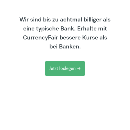
Wir sind bis zu achtmal billiger als
eine typische Bank. Erhalte mit
CurrencyFair bessere Kurse als
bei Banken.
Jetzt loslegen
arrow_forward