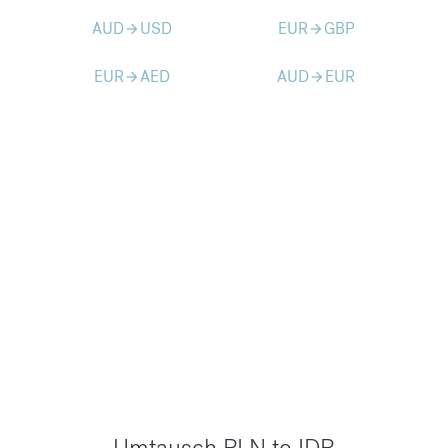
AUD
USD
EUR
GBP
arrow_forward
arrow_forward
EUR
AED
AUD
EUR
arrow_forward
arrow_forward
Umtausch PLN to IDR