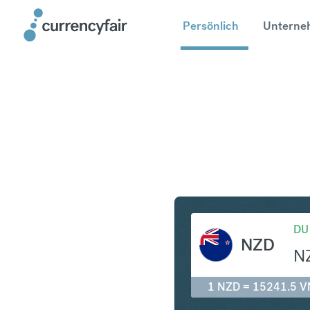
Persönlich
Unterne
NZD in V
DU
NZD
N
1 NZD = 15241.5 