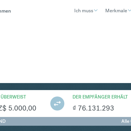
Ich muss
Merkmale
hmen
ND
Umtausch Neuseeland-Dollar
 ÜBERWEIST
DER EMPFÄNGER ERHÄLT
Z$
5.000,00
₫
76.131.293
VND
Alle