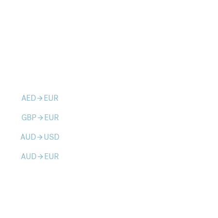
AED
EUR
arrow_forward
GBP
EUR
arrow_forward
AUD
USD
arrow_forward
AUD
EUR
arrow_forward