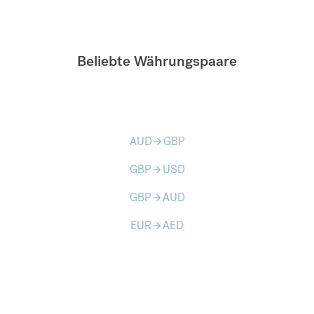
Beliebte Währungspaare
AUD
GBP
arrow_forward
GBP
USD
arrow_forward
GBP
AUD
arrow_forward
EUR
AED
arrow_forward