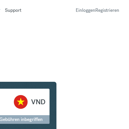
Support
Einloggen
Registrieren
 in Vietnamese Dong
VND
 Gebühren inbegriffen