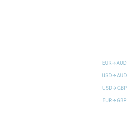
EUR
AUD
arrow_forward
USD
AUD
arrow_forward
USD
GBP
arrow_forward
EUR
GBP
arrow_forward