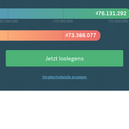
₫
76.131.292
65.000.000
₫70.000.000
₫75.000.000
₫
73.388.077
Jetzt loslegens
Vergleichsdetails anzeigen