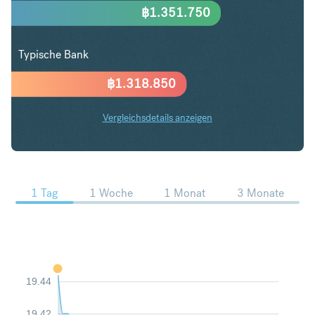
฿
1.351.750
Typische Bank
฿
1.318.850
Vergleichsdetails anzeigen
NZD in THB Trends
1 Tag
1 Woche
1 Monat
3 Monate
19.44
19.42