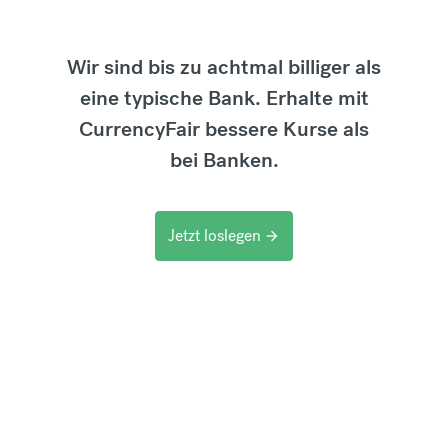
Wir sind bis zu achtmal billiger als
eine typische Bank. Erhalte mit
CurrencyFair bessere Kurse als
bei Banken.
Jetzt loslegen
arrow_forward