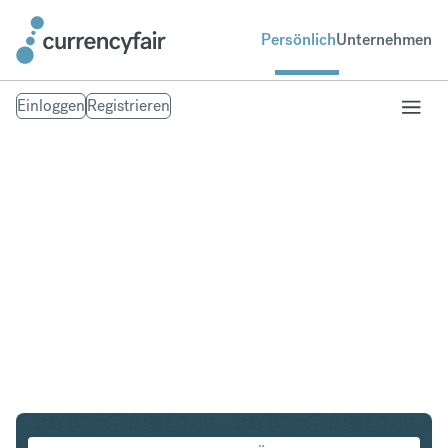
Persönlich
Unternehmen
Einloggen
Registrieren
NZD in THB
Umtausch Neuseeland-Dollar in Thailändischer Baht