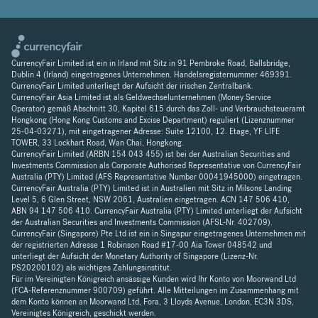
CurrencyFair Limited ist ein in Irland mit Sitz in 91 Pembroke Road, Ballsbridge,
Dublin 4 (Irland) eingetragenes Unternehmen. Handelsregisternummer 469391.
CurrencyFair Limited unterliegt der Aufsicht der irischen Zentralbank.
CurrencyFair Asia Limited ist als Geldwechselunternehmen (Money Service
Operator) gemäß Abschnitt 30, Kapitel 615 durch das Zoll- und Verbrauchsteueramt
Hongkong (Hong Kong Customs and Excise Department) reguliert (Lizenznummer
25-04-03271), mit eingetragener Adresse: Suite 12100, 12. Etage, YF LIFE
TOWER, 33 Lockhart Road, Wan Chai, Hongkong.
CurrencyFair Limited (ARBN 154 043 455) ist bei der Australian Securities and
Investments Commission als Corporate Authorised Representative von CurrencyFair
Australia (PTY) Limited (AFS Representative Number 00041945000) eingetragen.
CurrencyFair Australia (PTY) Limited ist in Australien mit Sitz in Milsons Landing
Level 5, 6 Glen Street, NSW 2061, Australien eingetragen. ACN 147 506 410,
ABN 94 147 506 410. CurrencyFair Australia (PTY) Limited unterliegt der Aufsicht
der Australian Securities and Investments Commission (AFSL-Nr. 402709).
CurrencyFair (Singapore) Pte Ltd ist ein in Singapur eingetragenes Unternehmen mit
der registrierten Adresse 1 Robinson Road #17-00 Aia Tower 048542 und
unterliegt der Aufsicht der Monetary Authority of Singapore (Lizenz-Nr.
PS20200102) als wichtiges Zahlungsinstitut.
Für im Vereinigten Königreich ansässige Kunden wird Ihr Konto von Moorwand Ltd
(FCA-Referenznummer 900709) geführt. Alle Mitteilungen im Zusammenhang mit
dem Konto können an Moorwand Ltd, Fora, 3 Lloyds Avenue, London, EC3N 3DS,
Vereinigtes Königreich, geschickt werden.