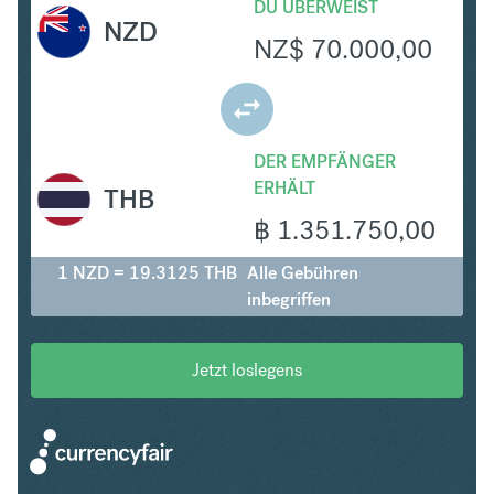
DU ÜBERWEIST
NZD
NZ$
70.000,00
DER EMPFÄNGER
ERHÄLT
THB
฿
1.351.750,00
1 NZD = 19.3125 THB
Alle Gebühren
inbegriffen
Jetzt loslegens