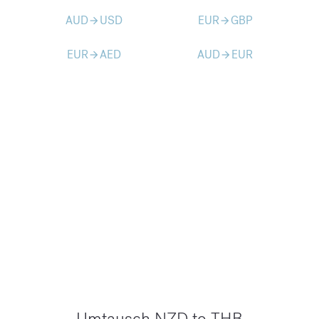
AUD
USD
EUR
GBP
arrow_forward
arrow_forward
EUR
AED
AUD
EUR
arrow_forward
arrow_forward
Umtausch NZD to THB