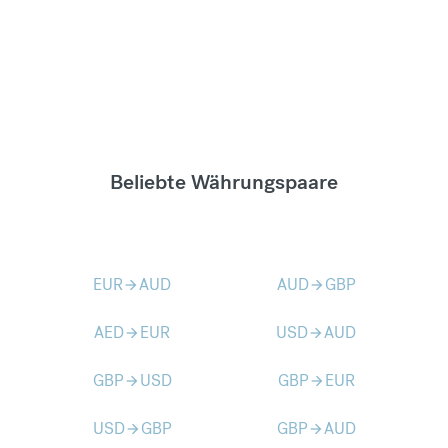
Beliebte Währungspaare
EUR
AUD
AUD
GBP
arrow_forward
arrow_forward
AED
EUR
USD
AUD
arrow_forward
arrow_forward
GBP
USD
GBP
EUR
arrow_forward
arrow_forward
USD
GBP
GBP
AUD
arrow_forward
arrow_forward