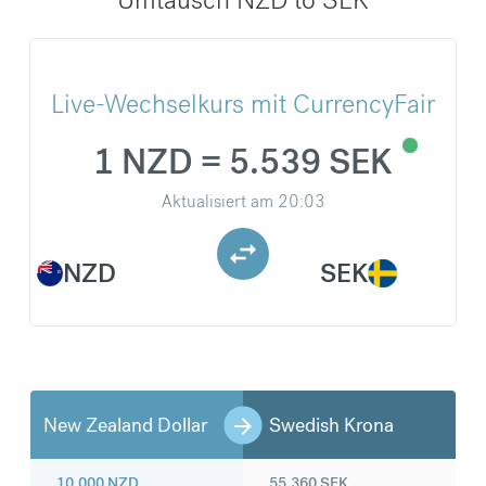
Live-Wechselkurs mit CurrencyFair
1 NZD = 5.539 SEK
Aktualisiert am
20:03
NZD
SEK
New Zealand Dollar
Swedish Krona
10.000
NZD
55.360
SEK