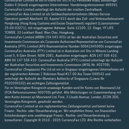
CurrencyFair Limited ist ein in Irland mit Sitz in 91 Pembroke Road, Ballsbridge,
Dublin 4 (Irland) eingetragenes Unternehmen. Handelsregisternummer 469391.
CurrencyFair Limited unterliegt der Aufsicht der irischen Zentralbank.
CurrencyFair Asia Limited ist als Geldwechselunternehmen (Money Service
Operator) gemäß Abschnitt 30, Kapitel 615 durch das Zoll- und Verbrauchsteueramt
Hongkong (Hong Kong Customs and Excise Department) reguliert (Lizenznummer
25-04-03271), mit eingetragener Adresse: Suite 12100, 12. Etage, YF LIFE
TOWER, 33 Lockhart Road, Wan Chai, Hongkong.
CurrencyFair Limited (ARBN 154 043 455) ist bei der Australian Securities and
Investments Commission als Corporate Authorised Representative von CurrencyFair
Australia (PTY) Limited (AFS Representative Number 00041945000) eingetragen.
CurrencyFair Australia (PTY) Limited ist in Australien mit Sitz in Milsons Landing
Level 5, 6 Glen Street, NSW 2061, Australien eingetragen. ACN 147 506 410,
ABN 94 147 506 410. CurrencyFair Australia (PTY) Limited unterliegt der Aufsicht
der Australian Securities and Investments Commission (AFSL-Nr. 402709).
CurrencyFair (Singapore) Pte Ltd ist ein in Singapur eingetragenes Unternehmen mit
der registrierten Adresse 1 Robinson Road #17-00 Aia Tower 048542 und
unterliegt der Aufsicht der Monetary Authority of Singapore (Lizenz-Nr.
PS20200102) als wichtiges Zahlungsinstitut.
Für im Vereinigten Königreich ansässige Kunden wird Ihr Konto von Moorwand Ltd
(FCA-Referenznummer 900709) geführt. Alle Mitteilungen im Zusammenhang mit
dem Konto können an Moorwand Ltd, Fora, 3 Lloyds Avenue, London, EC3N 3DS,
Vereinigtes Königreich, geschickt werden.
CurrencyFair Limited ist ein reglementiertes Zahlungsinstitut und bietet keine
Finanz-, Rechts- oder Steuerberatung an. Wir empfehlen Ihnen, vor finanziellen
Entscheidungen eine unabhängige Finanz-, Rechts- und Steuerberatung zu
konsultieren. Copyright © 2010 - 2025 CurrencyFair LTD. Alle Rechte vorbehalten.