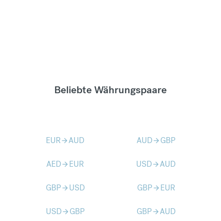
Beliebte Währungspaare
EUR
AUD
AUD
GBP
arrow_forward
arrow_forward
AED
EUR
USD
AUD
arrow_forward
arrow_forward
GBP
USD
GBP
EUR
arrow_forward
arrow_forward
USD
GBP
GBP
AUD
arrow_forward
arrow_forward