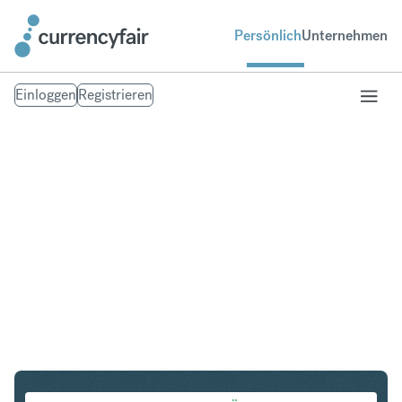
Persönlich
Unternehmen
Einloggen
Registrieren
NZD in SEK
Umtausch Neuseeland-Dollar in Schwedische Krone