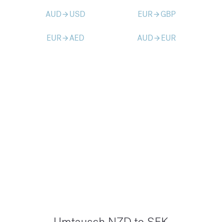
AUD
USD
EUR
GBP
arrow_forward
arrow_forward
EUR
AED
AUD
EUR
arrow_forward
arrow_forward
Umtausch NZD to SEK