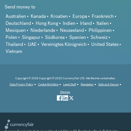
Send money to
Australien
Kanada
Kroatien
Europa
Frankreich
Deutschland
Hong Kong
Indien
Irland
Italien
Mexiquen
Niederlande
Neuseeland
Philippinen
Polen
Singapur
Südkorea
Spanien
Schweiz
Thailand
UAE
Vereinigtes Königreich
United States
Vietnam
Copyright © 2026 Copyright © 2025 CurrencyFair LTD. Alle Rechte vorbehalten.
Data Privacy Policy
Cookie Richtiline
Legal Stuff
Regulation
Safe and Secure
Sitemap