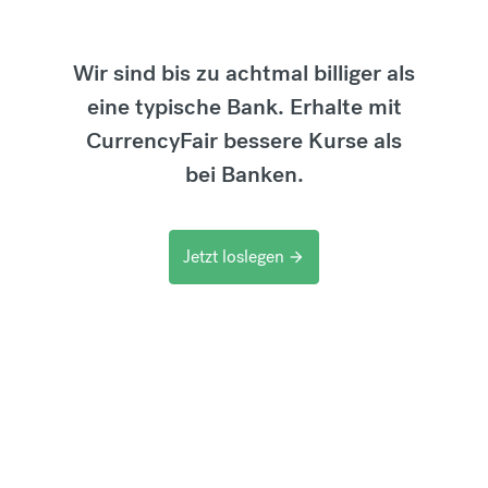
Wir sind bis zu achtmal billiger als
eine typische Bank. Erhalte mit
CurrencyFair bessere Kurse als
bei Banken.
Jetzt loslegen
arrow_forward