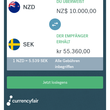
DU ÜBERWEIST
NZD
NZ$
10.000,00
DER EMPFÄNGER
ERHÄLT
SEK
kr
55.360,00
1 NZD = 5.539 SEK
Alle Gebühren
inbegriffen
Jetzt loslegens