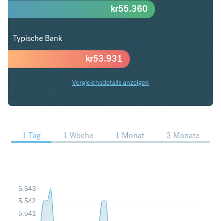
kr
55.360
Typische Bank
kr
53.931
Vergleichsdetails anzeigen
NZD in SEK Trends
1 Tag
1 Woche
1 Monat
3 Monate
5.543
5.542
5.541