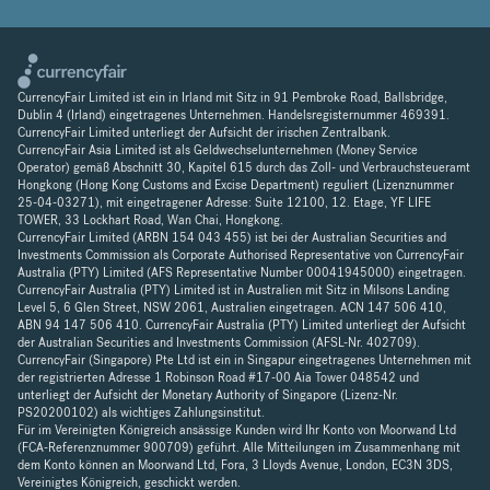
CurrencyFair Limited ist ein in Irland mit Sitz in 91 Pembroke Road, Ballsbridge,
Dublin 4 (Irland) eingetragenes Unternehmen. Handelsregisternummer 469391.
CurrencyFair Limited unterliegt der Aufsicht der irischen Zentralbank.
CurrencyFair Asia Limited ist als Geldwechselunternehmen (Money Service
Operator) gemäß Abschnitt 30, Kapitel 615 durch das Zoll- und Verbrauchsteueramt
Hongkong (Hong Kong Customs and Excise Department) reguliert (Lizenznummer
25-04-03271), mit eingetragener Adresse: Suite 12100, 12. Etage, YF LIFE
TOWER, 33 Lockhart Road, Wan Chai, Hongkong.
CurrencyFair Limited (ARBN 154 043 455) ist bei der Australian Securities and
Investments Commission als Corporate Authorised Representative von CurrencyFair
Australia (PTY) Limited (AFS Representative Number 00041945000) eingetragen.
CurrencyFair Australia (PTY) Limited ist in Australien mit Sitz in Milsons Landing
Level 5, 6 Glen Street, NSW 2061, Australien eingetragen. ACN 147 506 410,
ABN 94 147 506 410. CurrencyFair Australia (PTY) Limited unterliegt der Aufsicht
der Australian Securities and Investments Commission (AFSL-Nr. 402709).
CurrencyFair (Singapore) Pte Ltd ist ein in Singapur eingetragenes Unternehmen mit
der registrierten Adresse 1 Robinson Road #17-00 Aia Tower 048542 und
unterliegt der Aufsicht der Monetary Authority of Singapore (Lizenz-Nr.
PS20200102) als wichtiges Zahlungsinstitut.
Für im Vereinigten Königreich ansässige Kunden wird Ihr Konto von Moorwand Ltd
(FCA-Referenznummer 900709) geführt. Alle Mitteilungen im Zusammenhang mit
dem Konto können an Moorwand Ltd, Fora, 3 Lloyds Avenue, London, EC3N 3DS,
Vereinigtes Königreich, geschickt werden.