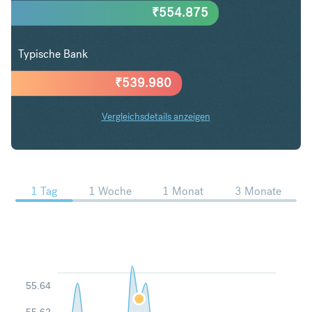
₹
554.875
Typische Bank
₹
539.980
Vergleichsdetails anzeigen
NZD in INR Trends
1 Tag
1 Woche
1 Monat
3 Monate
55.64
55.62