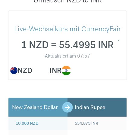
Live-Wechselkurs mit CurrencyFair
1 NZD = 55.4995 INR
Aktualisiert am
07:57
NZD
INR
New Zealand Dollar
Indian Rupee
10.000
NZD
554.875
INR