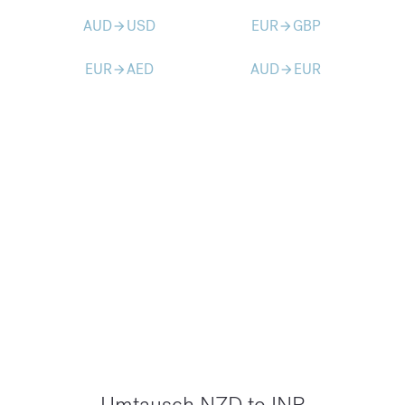
AUD
USD
EUR
GBP
arrow_forward
arrow_forward
EUR
AED
AUD
EUR
arrow_forward
arrow_forward
Umtausch NZD to INR