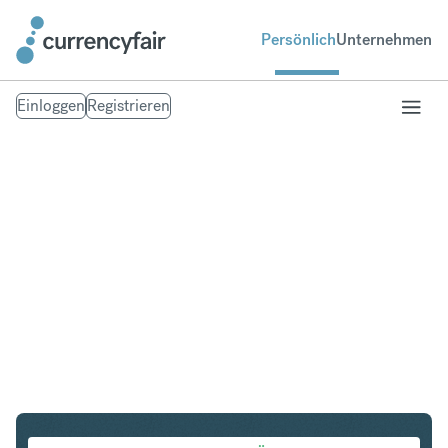
Persönlich
Unternehmen
Einloggen
Registrieren
NZD in INR
Umtausch Neuseeland-Dollar in Indische Rupie