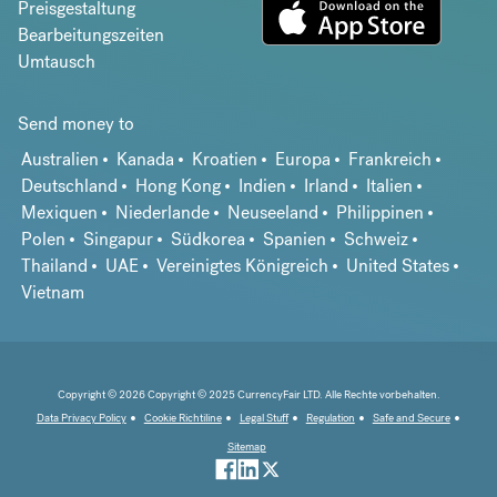
Preisgestaltung
Bearbeitungszeiten
Umtausch
Send money to
Australien
Kanada
Kroatien
Europa
Frankreich
Deutschland
Hong Kong
Indien
Irland
Italien
Mexiquen
Niederlande
Neuseeland
Philippinen
Polen
Singapur
Südkorea
Spanien
Schweiz
Thailand
UAE
Vereinigtes Königreich
United States
Vietnam
Copyright © 2026 Copyright © 2025 CurrencyFair LTD. Alle Rechte vorbehalten.
Data Privacy Policy
Cookie Richtiline
Legal Stuff
Regulation
Safe and Secure
Sitemap