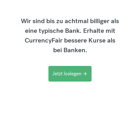
Wir sind bis zu achtmal billiger als
eine typische Bank. Erhalte mit
CurrencyFair bessere Kurse als
bei Banken.
Jetzt loslegen
arrow_forward