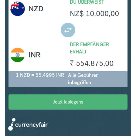
DU ÜBERWEIST
NZD
NZ$
10.000,00
DER EMPFÄNGER
ERHÄLT
INR
₹
554.875,00
1 NZD = 55.4995 INR
Alle Gebühren
inbegriffen
Jetzt loslegens