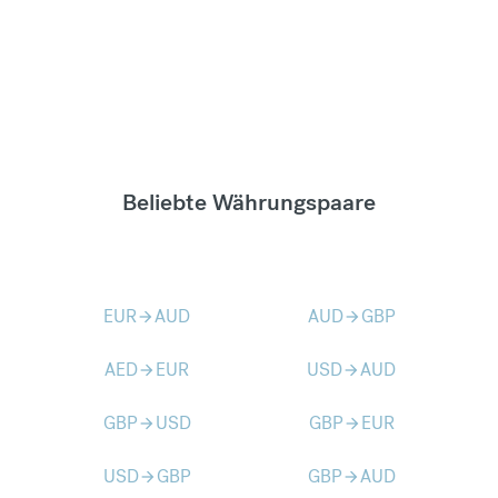
Beliebte Währungspaare
EUR
AUD
AUD
GBP
arrow_forward
arrow_forward
AED
EUR
USD
AUD
arrow_forward
arrow_forward
GBP
USD
GBP
EUR
arrow_forward
arrow_forward
USD
GBP
GBP
AUD
arrow_forward
arrow_forward