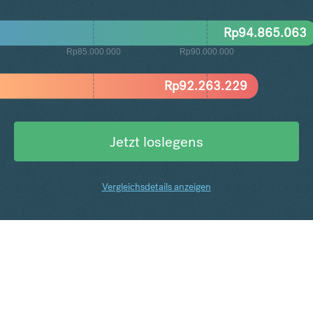
Rp
94.865.063
Rp85.000.000
Rp90.000.000
Rp
92.263.229
Jetzt loslegens
Vergleichsdetails anzeigen