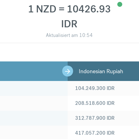
1 NZD = 10426.93
IDR
Aktualisiert am
10:54
Indonesian Rupiah
104.249.300
IDR
208.518.600
IDR
312.787.900
IDR
417.057.200
IDR