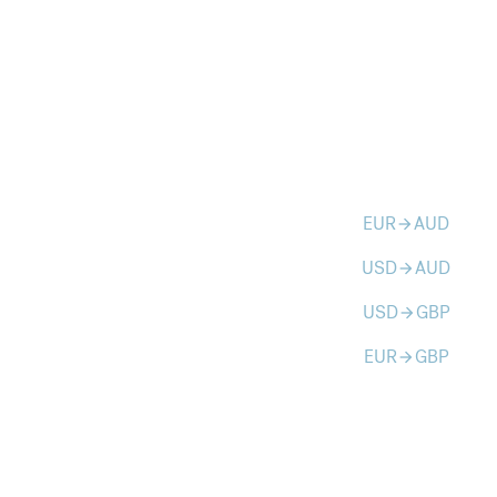
EUR
AUD
arrow_forward
USD
AUD
arrow_forward
USD
GBP
arrow_forward
EUR
GBP
arrow_forward