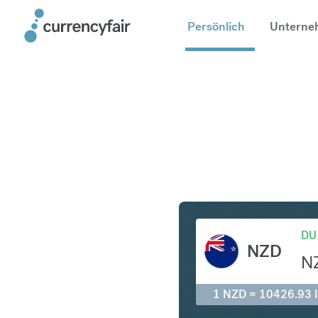
Persönlich
Unterne
NZD in ID
DU
NZD
N
1 NZD = 10426.93 