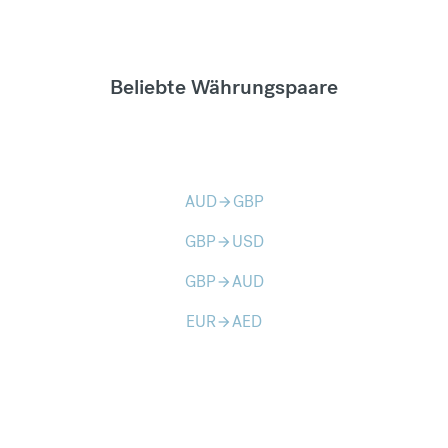
Beliebte Währungspaare
AUD
GBP
arrow_forward
GBP
USD
arrow_forward
GBP
AUD
arrow_forward
EUR
AED
arrow_forward