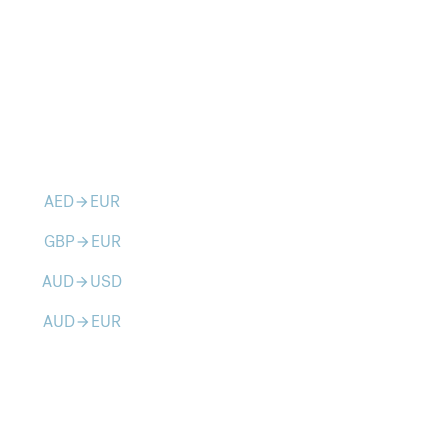
AED
EUR
arrow_forward
GBP
EUR
arrow_forward
AUD
USD
arrow_forward
AUD
EUR
arrow_forward