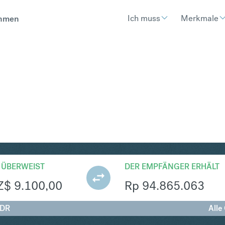
Ich muss
Merkmale
hmen
R
Umtausch Neuseeland-Dollar 
 ÜBERWEIST
DER EMPFÄNGER ERHÄLT
Z$
9.100,00
Rp
94.865.063
IDR
Alle