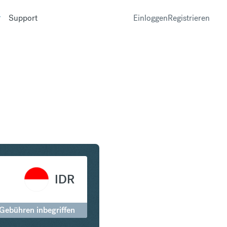
Support
Einloggen
Registrieren
in Indonesian Rupiah
IDR
 Gebühren inbegriffen