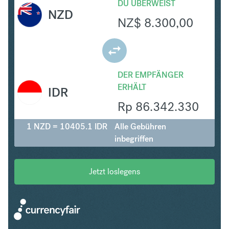
DU ÜBERWEIST
NZD
NZ$
8.300,00
DER EMPFÄNGER
ERHÄLT
IDR
Rp
86.342.330
1 NZD = 10405.1 IDR
Alle Gebühren
inbegriffen
Jetzt loslegens