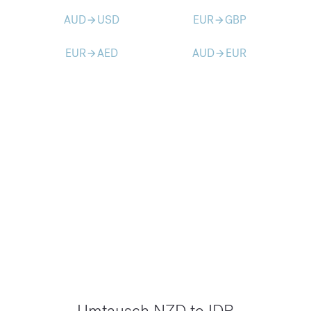
AUD
USD
EUR
GBP
arrow_forward
arrow_forward
EUR
AED
AUD
EUR
arrow_forward
arrow_forward
Umtausch NZD to IDR