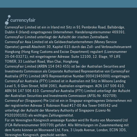
CurrencyFair Limited ist ein in Irland mit Sitz in 91 Pembroke Road, Ballsbridge,
Dublin 4 (Irland) eingetragenes Unternehmen. Handelsregisternummer 469391.
CurrencyFair Limited unterliegt der Aufsicht der irischen Zentralbank.
CurrencyFair Asia Limited ist als Geldwechselunternehmen (Money Service
Operator) gemäß Abschnitt 30, Kapitel 615 durch das Zoll- und Verbrauchsteueramt
Hongkong (Hong Kong Customs and Excise Department) reguliert (Lizenznummer
25-04-03271), mit eingetragener Adresse: Suite 12100, 12. Etage, YF LIFE
TOWER, 33 Lockhart Road, Wan Chai, Hongkong.
CurrencyFair Limited (ARBN 154 043 455) ist bei der Australian Securities and
Investments Commission als Corporate Authorised Representative von CurrencyFair
Australia (PTY) Limited (AFS Representative Number 00041945000) eingetragen.
CurrencyFair Australia (PTY) Limited ist in Australien mit Sitz in Milsons Landing
Level 5, 6 Glen Street, NSW 2061, Australien eingetragen. ACN 147 506 410,
ABN 94 147 506 410. CurrencyFair Australia (PTY) Limited unterliegt der Aufsicht
der Australian Securities and Investments Commission (AFSL-Nr. 402709).
CurrencyFair (Singapore) Pte Ltd ist ein in Singapur eingetragenes Unternehmen mit
der registrierten Adresse 1 Robinson Road #17-00 Aia Tower 048542 und
unterliegt der Aufsicht der Monetary Authority of Singapore (Lizenz-Nr.
PS20200102) als wichtiges Zahlungsinstitut.
Für im Vereinigten Königreich ansässige Kunden wird Ihr Konto von Moorwand Ltd
(FCA-Referenznummer 900709) geführt. Alle Mitteilungen im Zusammenhang mit
dem Konto können an Moorwand Ltd, Fora, 3 Lloyds Avenue, London, EC3N 3DS,
Vereinigtes Königreich, geschickt werden.