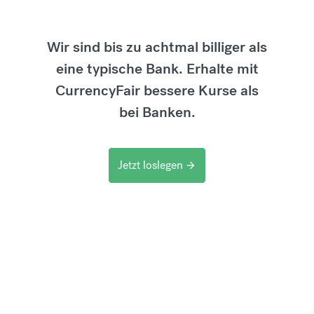
Wir sind bis zu achtmal billiger als
eine typische Bank. Erhalte mit
CurrencyFair bessere Kurse als
bei Banken.
Jetzt loslegen
arrow_forward