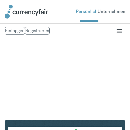
Persönlich
Unternehmen
Einloggen
Registrieren
NZD in IDR
Umtausch Neuseeland-Dollar in Indonesian Rupiah