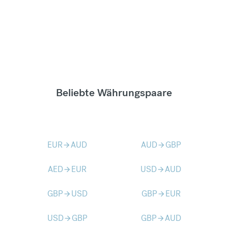
Beliebte Währungspaare
EUR
AUD
AUD
GBP
arrow_forward
arrow_forward
AED
EUR
USD
AUD
arrow_forward
arrow_forward
GBP
USD
GBP
EUR
arrow_forward
arrow_forward
USD
GBP
GBP
AUD
arrow_forward
arrow_forward