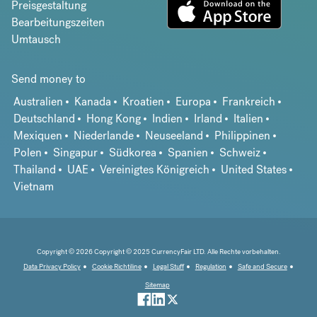
Preisgestaltung
Bearbeitungszeiten
Umtausch
Send money to
Australien
Kanada
Kroatien
Europa
Frankreich
Deutschland
Hong Kong
Indien
Irland
Italien
Mexiquen
Niederlande
Neuseeland
Philippinen
Polen
Singapur
Südkorea
Spanien
Schweiz
Thailand
UAE
Vereinigtes Königreich
United States
Vietnam
Copyright © 2026 Copyright © 2025 CurrencyFair LTD. Alle Rechte vorbehalten.
Data Privacy Policy
Cookie Richtiline
Legal Stuff
Regulation
Safe and Secure
Sitemap