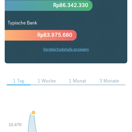
Rp
86.342.330
Typische Bank
Rp
83.975.680
Vergleichsdetails anzeigen
NZD in IDR Trends
1 Tag
1 Woche
1 Monat
3 Monate
10,470