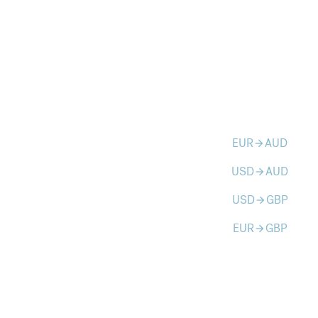
EUR
AUD
arrow_forward
USD
AUD
arrow_forward
USD
GBP
arrow_forward
EUR
GBP
arrow_forward