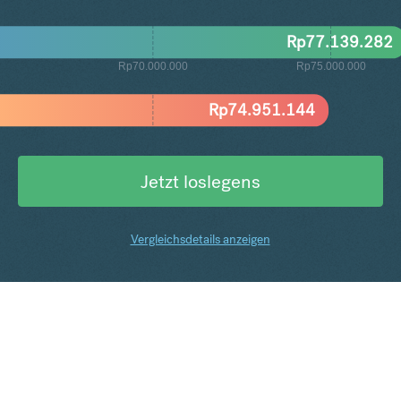
Rp
77.139.282
Rp70.000.000
Rp75.000.000
Rp
74.951.144
Jetzt loslegens
Vergleichsdetails anzeigen