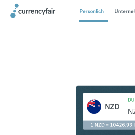
Persönlich
Unterne
NZD in ID
DU
NZD
N
1 NZD = 10426.93 