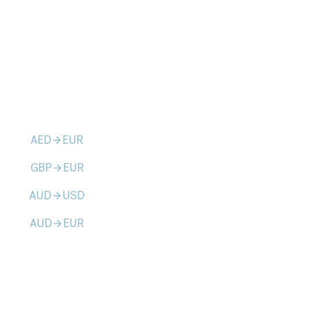
AED
EUR
arrow_forward
GBP
EUR
arrow_forward
AUD
USD
arrow_forward
AUD
EUR
arrow_forward