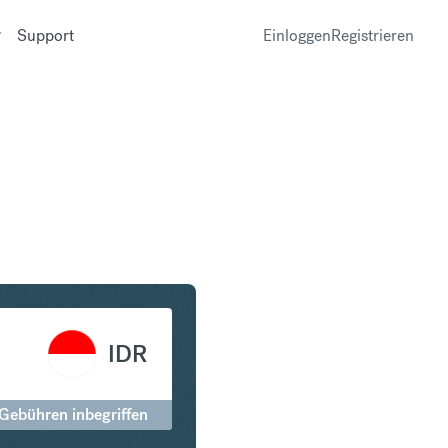
Support
Einloggen
Registrieren
in Indonesian Rupiah
IDR
 Gebühren inbegriffen