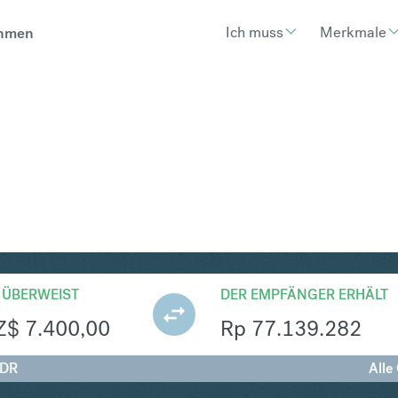
Ich muss
Merkmale
hmen
R
Umtausch Neuseeland-Dollar 
 ÜBERWEIST
DER EMPFÄNGER ERHÄLT
Z$
7.400,00
Rp
77.139.282
IDR
Alle