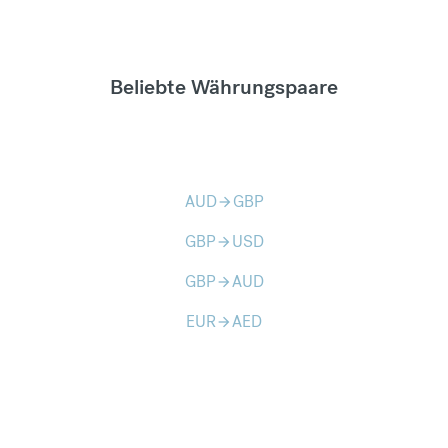
Beliebte Währungspaare
AUD
GBP
arrow_forward
GBP
USD
arrow_forward
GBP
AUD
arrow_forward
EUR
AED
arrow_forward