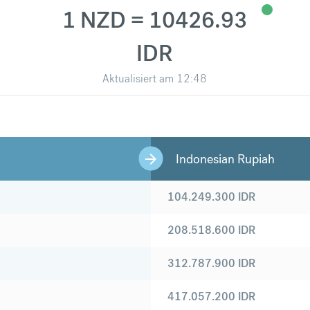
1 NZD = 10426.93
IDR
Aktualisiert am
12:48
Indonesian Rupiah
104.249.300
IDR
208.518.600
IDR
312.787.900
IDR
417.057.200
IDR