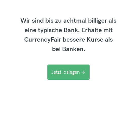
Wir sind bis zu achtmal billiger als
eine typische Bank. Erhalte mit
CurrencyFair bessere Kurse als
bei Banken.
Jetzt loslegen
arrow_forward