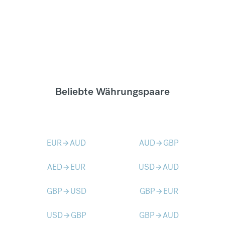
Beliebte Währungspaare
EUR
AUD
AUD
GBP
arrow_forward
arrow_forward
AED
EUR
USD
AUD
arrow_forward
arrow_forward
GBP
USD
GBP
EUR
arrow_forward
arrow_forward
USD
GBP
GBP
AUD
arrow_forward
arrow_forward