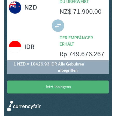
DU ÜBERWEIST
NZD
NZ$
71.900,00
DER EMPFÄNGER
ERHÄLT
IDR
Rp
749.676.267
1 NZD = 10426.93 IDR
Alle Gebühren
inbegriffen
Jetzt loslegens