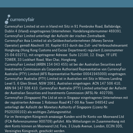
CurrencyFair Limited ist ein in Irland mit Sitz in 91 Pembroke Road, Ballsbridge,
Dublin 4 (Irland) eingetragenes Unternehmen. Handelsregisternummer 469391.
CurrencyFair Limited unterliegt der Aufsicht der irischen Zentralbank.
CurrencyFair Asia Limited ist als Geldwechselunternehmen (Money Service
Operator) gemäß Abschnitt 30, Kapitel 615 durch das Zoll- und Verbrauchsteueramt
Hongkong (Hong Kong Customs and Excise Department) reguliert (Lizenznummer
25-04-03271), mit eingetragener Adresse: Suite 12100, 12. Etage, YF LIFE
TOWER, 33 Lockhart Road, Wan Chai, Hongkong.
CurrencyFair Limited (ARBN 154 043 455) ist bei der Australian Securities and
Investments Commission als Corporate Authorised Representative von CurrencyFair
Australia (PTY) Limited (AFS Representative Number 00041945000) eingetragen.
CurrencyFair Australia (PTY) Limited ist in Australien mit Sitz in Milsons Landing
Level 5, 6 Glen Street, NSW 2061, Australien eingetragen. ACN 147 506 410,
ABN 94 147 506 410. CurrencyFair Australia (PTY) Limited unterliegt der Aufsicht
der Australian Securities and Investments Commission (AFSL-Nr. 402709).
CurrencyFair (Singapore) Pte Ltd ist ein in Singapur eingetragenes Unternehmen mit
der registrierten Adresse 1 Robinson Road #17-00 Aia Tower 048542 und
unterliegt der Aufsicht der Monetary Authority of Singapore (Lizenz-Nr.
PS20200102) als wichtiges Zahlungsinstitut.
Für im Vereinigten Königreich ansässige Kunden wird Ihr Konto von Moorwand Ltd
(FCA-Referenznummer 900709) geführt. Alle Mitteilungen im Zusammenhang mit
dem Konto können an Moorwand Ltd, Fora, 3 Lloyds Avenue, London, EC3N 3DS,
Vereinigtes Königreich, geschickt werden.