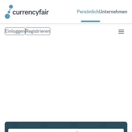
Persönlich
Unternehmen
Einloggen
Registrieren
NZD in IDR
Umtausch Neuseeland-Dollar in Indonesian Rupiah