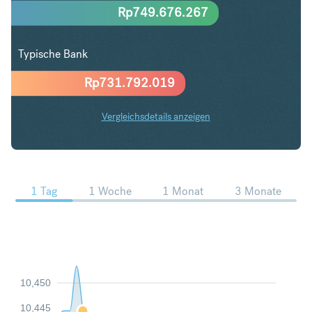
Rp
749.676.267
Typische Bank
Rp
731.792.019
Vergleichsdetails anzeigen
NZD in IDR Trends
1 Tag
1 Woche
1 Monat
3 Monate
10,450
10,445