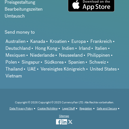
Preisgestaltung
Bearbeitungszeiten
Umtausch
Send money to
Australien
Kanada
Kroatien
Europa
Frankreich
Deutschland
Hong Kong
Indien
Irland
Italien
Mexiquen
Niederlande
Neuseeland
Philippinen
Polen
Singapur
Südkorea
Spanien
Schweiz
Thailand
UAE
Vereinigtes Königreich
United States
Vietnam
Copyright © 2026 Copyright © 2025 CurrencyFair LTD. Alle Rechte vorbehalten.
Data Privacy Policy
Cookie Richtiline
Legal Stuff
Regulation
Safe and Secure
Sitemap