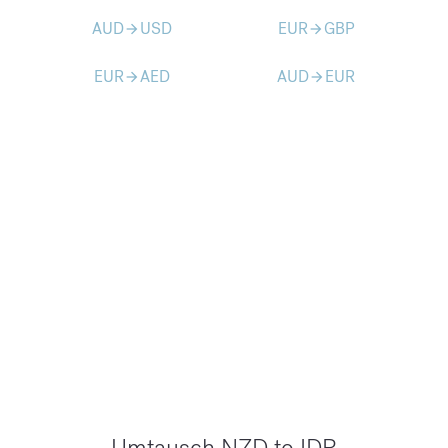
AUD
USD
EUR
GBP
arrow_forward
arrow_forward
EUR
AED
AUD
EUR
arrow_forward
arrow_forward
Umtausch NZD to IDR