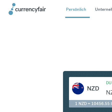
Persönlich
Unterne
NZD in ID
DU
NZD
N
1 NZD = 10456.55 