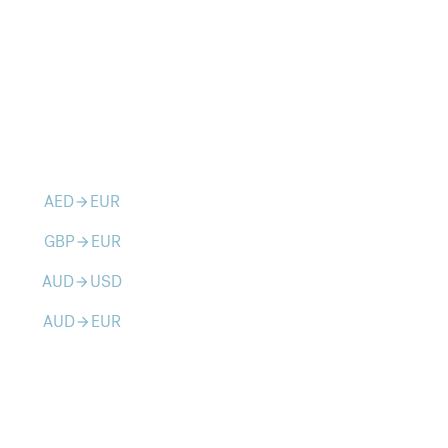
AED
EUR
arrow_forward
GBP
EUR
arrow_forward
AUD
USD
arrow_forward
AUD
EUR
arrow_forward