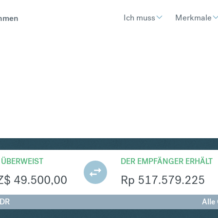
Ich muss
Merkmale
hmen
R
Umtausch Neuseeland-Dollar 
 ÜBERWEIST
DER EMPFÄNGER ERHÄLT
Z$
49.500,00
Rp
517.579.225
IDR
Alle