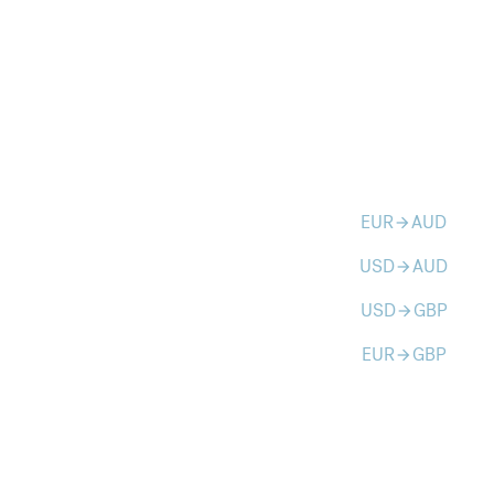
EUR
AUD
arrow_forward
USD
AUD
arrow_forward
USD
GBP
arrow_forward
EUR
GBP
arrow_forward