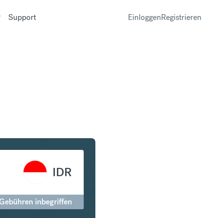
Support
Einloggen
Registrieren
in Indonesian Rupiah
IDR
 Gebühren inbegriffen