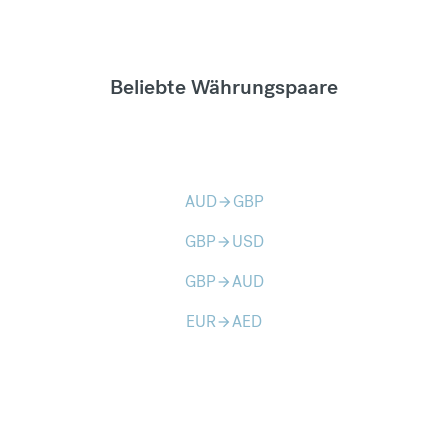
Beliebte Währungspaare
AUD
GBP
arrow_forward
GBP
USD
arrow_forward
GBP
AUD
arrow_forward
EUR
AED
arrow_forward