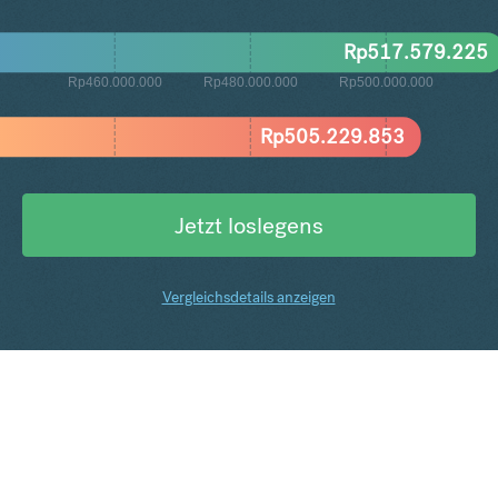
Rp
517.579.225
Rp460.000.000
Rp480.000.000
Rp500.000.000
Rp
505.229.853
Jetzt loslegens
Vergleichsdetails anzeigen