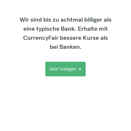
Wir sind bis zu achtmal billiger als
eine typische Bank. Erhalte mit
CurrencyFair bessere Kurse als
bei Banken.
Jetzt loslegen
arrow_forward