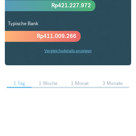
Rp
421.227.972
Typische Bank
Rp
411.009.266
Vergleichsdetails anzeigen
NZD in IDR Trends
1 Tag
1 Woche
1 Monat
3 Monate