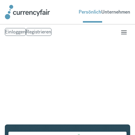
Persönlich
Unternehmen
Einloggen
Registrieren
NZD in IDR
Umtausch Neuseeland-Dollar in Indonesian Rupiah