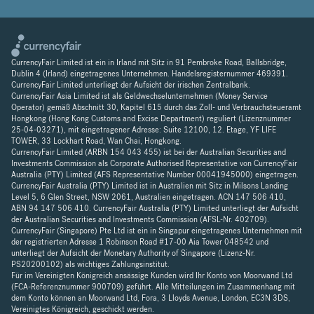
CurrencyFair Limited ist ein in Irland mit Sitz in 91 Pembroke Road, Ballsbridge,
Dublin 4 (Irland) eingetragenes Unternehmen. Handelsregisternummer 469391.
CurrencyFair Limited unterliegt der Aufsicht der irischen Zentralbank.
CurrencyFair Asia Limited ist als Geldwechselunternehmen (Money Service
Operator) gemäß Abschnitt 30, Kapitel 615 durch das Zoll- und Verbrauchsteueramt
Hongkong (Hong Kong Customs and Excise Department) reguliert (Lizenznummer
25-04-03271), mit eingetragener Adresse: Suite 12100, 12. Etage, YF LIFE
TOWER, 33 Lockhart Road, Wan Chai, Hongkong.
CurrencyFair Limited (ARBN 154 043 455) ist bei der Australian Securities and
Investments Commission als Corporate Authorised Representative von CurrencyFair
Australia (PTY) Limited (AFS Representative Number 00041945000) eingetragen.
CurrencyFair Australia (PTY) Limited ist in Australien mit Sitz in Milsons Landing
Level 5, 6 Glen Street, NSW 2061, Australien eingetragen. ACN 147 506 410,
ABN 94 147 506 410. CurrencyFair Australia (PTY) Limited unterliegt der Aufsicht
der Australian Securities and Investments Commission (AFSL-Nr. 402709).
CurrencyFair (Singapore) Pte Ltd ist ein in Singapur eingetragenes Unternehmen mit
der registrierten Adresse 1 Robinson Road #17-00 Aia Tower 048542 und
unterliegt der Aufsicht der Monetary Authority of Singapore (Lizenz-Nr.
PS20200102) als wichtiges Zahlungsinstitut.
Für im Vereinigten Königreich ansässige Kunden wird Ihr Konto von Moorwand Ltd
(FCA-Referenznummer 900709) geführt. Alle Mitteilungen im Zusammenhang mit
dem Konto können an Moorwand Ltd, Fora, 3 Lloyds Avenue, London, EC3N 3DS,
Vereinigtes Königreich, geschickt werden.