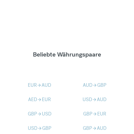
Beliebte Währungspaare
EUR
AUD
AUD
GBP
arrow_forward
arrow_forward
AED
EUR
USD
AUD
arrow_forward
arrow_forward
GBP
USD
GBP
EUR
arrow_forward
arrow_forward
USD
GBP
GBP
AUD
arrow_forward
arrow_forward