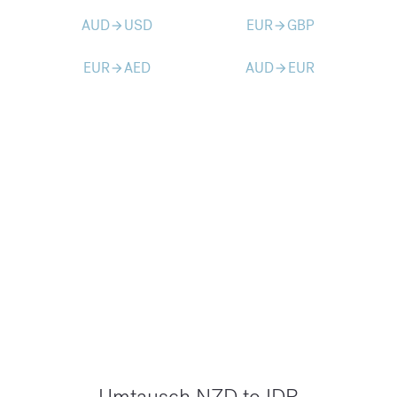
AUD
USD
EUR
GBP
arrow_forward
arrow_forward
EUR
AED
AUD
EUR
arrow_forward
arrow_forward
Umtausch NZD to IDR