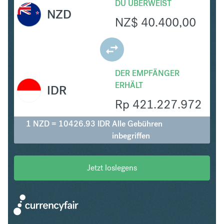
DU ÜBERWEIST
NZD
NZ$
40.400,00
DER EMPFÄNGER
ERHÄLT
IDR
Rp
421.227.972
1 NZD = 10426.93 IDR
Alle Gebühren
inbegriffen
Jetzt loslegens