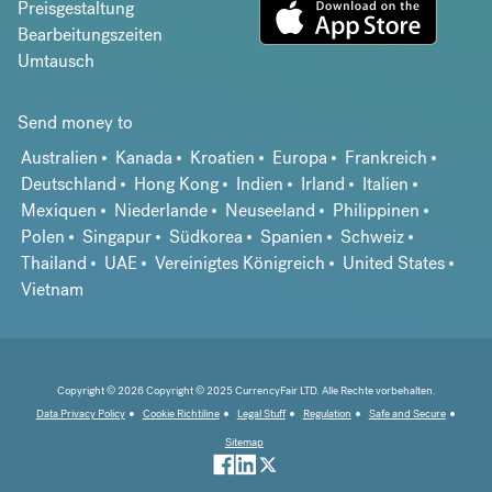
Preisgestaltung
Bearbeitungszeiten
Umtausch
Send money to
Australien
Kanada
Kroatien
Europa
Frankreich
Deutschland
Hong Kong
Indien
Irland
Italien
Mexiquen
Niederlande
Neuseeland
Philippinen
Polen
Singapur
Südkorea
Spanien
Schweiz
Thailand
UAE
Vereinigtes Königreich
United States
Vietnam
Copyright © 2026 Copyright © 2025 CurrencyFair LTD. Alle Rechte vorbehalten.
Data Privacy Policy
Cookie Richtiline
Legal Stuff
Regulation
Safe and Secure
Sitemap