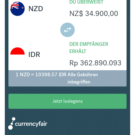
DU ÜBERWEIST
NZD
NZ$
34.900,00
DER EMPFÄNGER
ERHÄLT
IDR
Rp
362.890.093
1 NZD = 10398.57 IDR
Alle Gebühren
inbegriffen
Jetzt loslegens