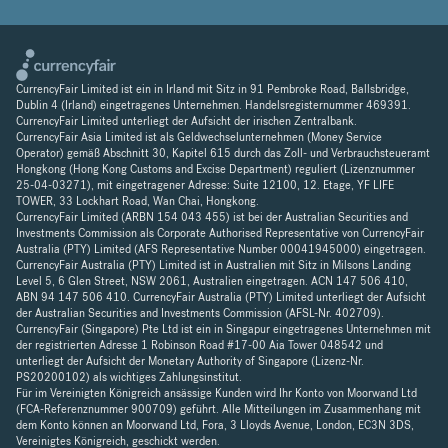
CurrencyFair Limited ist ein in Irland mit Sitz in 91 Pembroke Road, Ballsbridge,
Dublin 4 (Irland) eingetragenes Unternehmen. Handelsregisternummer 469391.
CurrencyFair Limited unterliegt der Aufsicht der irischen Zentralbank.
CurrencyFair Asia Limited ist als Geldwechselunternehmen (Money Service
Operator) gemäß Abschnitt 30, Kapitel 615 durch das Zoll- und Verbrauchsteueramt
Hongkong (Hong Kong Customs and Excise Department) reguliert (Lizenznummer
25-04-03271), mit eingetragener Adresse: Suite 12100, 12. Etage, YF LIFE
TOWER, 33 Lockhart Road, Wan Chai, Hongkong.
CurrencyFair Limited (ARBN 154 043 455) ist bei der Australian Securities and
Investments Commission als Corporate Authorised Representative von CurrencyFair
Australia (PTY) Limited (AFS Representative Number 00041945000) eingetragen.
CurrencyFair Australia (PTY) Limited ist in Australien mit Sitz in Milsons Landing
Level 5, 6 Glen Street, NSW 2061, Australien eingetragen. ACN 147 506 410,
ABN 94 147 506 410. CurrencyFair Australia (PTY) Limited unterliegt der Aufsicht
der Australian Securities and Investments Commission (AFSL-Nr. 402709).
CurrencyFair (Singapore) Pte Ltd ist ein in Singapur eingetragenes Unternehmen mit
der registrierten Adresse 1 Robinson Road #17-00 Aia Tower 048542 und
unterliegt der Aufsicht der Monetary Authority of Singapore (Lizenz-Nr.
PS20200102) als wichtiges Zahlungsinstitut.
Für im Vereinigten Königreich ansässige Kunden wird Ihr Konto von Moorwand Ltd
(FCA-Referenznummer 900709) geführt. Alle Mitteilungen im Zusammenhang mit
dem Konto können an Moorwand Ltd, Fora, 3 Lloyds Avenue, London, EC3N 3DS,
Vereinigtes Königreich, geschickt werden.