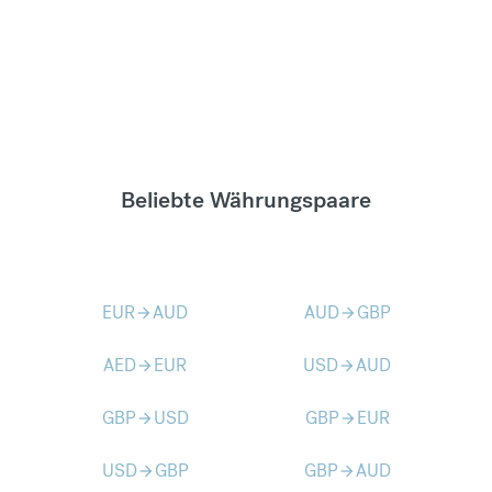
Beliebte Währungspaare
EUR
AUD
AUD
GBP
arrow_forward
arrow_forward
AED
EUR
USD
AUD
arrow_forward
arrow_forward
GBP
USD
GBP
EUR
arrow_forward
arrow_forward
USD
GBP
GBP
AUD
arrow_forward
arrow_forward