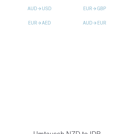
AUD
USD
EUR
GBP
arrow_forward
arrow_forward
EUR
AED
AUD
EUR
arrow_forward
arrow_forward
Umtausch NZD to IDR