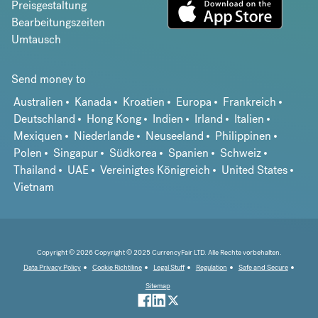
Preisgestaltung
Bearbeitungszeiten
Umtausch
Send money to
Australien
Kanada
Kroatien
Europa
Frankreich
Deutschland
Hong Kong
Indien
Irland
Italien
Mexiquen
Niederlande
Neuseeland
Philippinen
Polen
Singapur
Südkorea
Spanien
Schweiz
Thailand
UAE
Vereinigtes Königreich
United States
Vietnam
Copyright © 2026 Copyright © 2025 CurrencyFair LTD. Alle Rechte vorbehalten.
Data Privacy Policy
Cookie Richtiline
Legal Stuff
Regulation
Safe and Secure
Sitemap