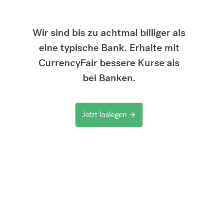
Wir sind bis zu achtmal billiger als
eine typische Bank. Erhalte mit
CurrencyFair bessere Kurse als
bei Banken.
Jetzt loslegen
arrow_forward