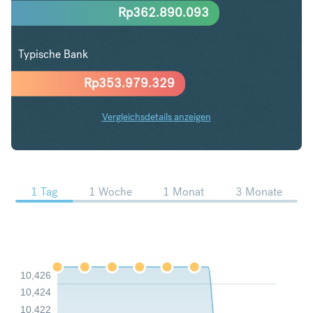
Rp
362.890.093
Typische Bank
Rp
353.979.329
Vergleichsdetails anzeigen
NZD in IDR Trends
1 Tag
1 Woche
1 Monat
3 Monate
10,426
10,424
10,422