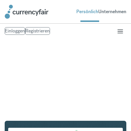
Persönlich
Unternehmen
Einloggen
Registrieren
NZD in IDR
Umtausch Neuseeland-Dollar in Indonesian Rupiah