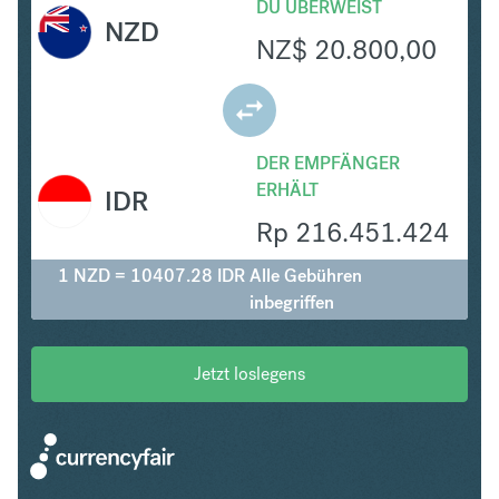
DU ÜBERWEIST
NZD
NZ$
20.800,00
DER EMPFÄNGER
ERHÄLT
IDR
Rp
216.451.424
1 NZD = 10407.28 IDR
Alle Gebühren
inbegriffen
Jetzt loslegens