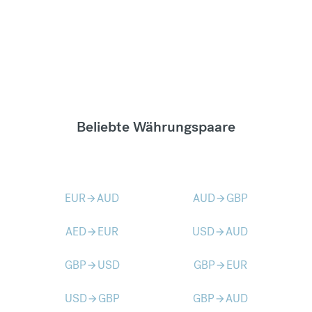
Beliebte Währungspaare
EUR
AUD
AUD
GBP
arrow_forward
arrow_forward
AED
EUR
USD
AUD
arrow_forward
arrow_forward
GBP
USD
GBP
EUR
arrow_forward
arrow_forward
USD
GBP
GBP
AUD
arrow_forward
arrow_forward