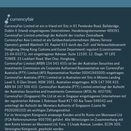
CurrencyFair Limited ist ein in Irland mit Sitz in 91 Pembroke Road, Ballsbridge,
Dublin 4 (Irland) eingetragenes Unternehmen. Handelsregisternummer 469391.
CurrencyFair Limited unterliegt der Aufsicht der irischen Zentralbank.
CurrencyFair Asia Limited ist als Geldwechselunternehmen (Money Service
Operator) gemäß Abschnitt 30, Kapitel 615 durch das Zoll- und Verbrauchsteueramt
Hongkong (Hong Kong Customs and Excise Department) reguliert (Lizenznummer
25-04-03271), mit eingetragener Adresse: Suite 12100, 12. Etage, YF LIFE
TOWER, 33 Lockhart Road, Wan Chai, Hongkong.
CurrencyFair Limited (ARBN 154 043 455) ist bei der Australian Securities and
Investments Commission als Corporate Authorised Representative von CurrencyFair
Australia (PTY) Limited (AFS Representative Number 00041945000) eingetragen.
CurrencyFair Australia (PTY) Limited ist in Australien mit Sitz in Milsons Landing
Level 5, 6 Glen Street, NSW 2061, Australien eingetragen. ACN 147 506 410,
ABN 94 147 506 410. CurrencyFair Australia (PTY) Limited unterliegt der Aufsicht
der Australian Securities and Investments Commission (AFSL-Nr. 402709).
CurrencyFair (Singapore) Pte Ltd ist ein in Singapur eingetragenes Unternehmen mit
der registrierten Adresse 1 Robinson Road #17-00 Aia Tower 048542 und
unterliegt der Aufsicht der Monetary Authority of Singapore (Lizenz-Nr.
PS20200102) als wichtiges Zahlungsinstitut.
Für im Vereinigten Königreich ansässige Kunden wird Ihr Konto von Moorwand Ltd
(FCA-Referenznummer 900709) geführt. Alle Mitteilungen im Zusammenhang mit
dem Konto können an Moorwand Ltd, Fora, 3 Lloyds Avenue, London, EC3N 3DS,
Vereinigtes Königreich, geschickt werden.