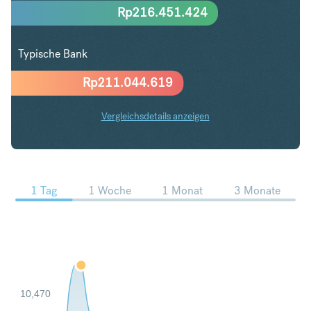
Rp
216.451.424
Typische Bank
Rp
211.044.619
Vergleichsdetails anzeigen
NZD in IDR Trends
1 Tag
1 Woche
1 Monat
3 Monate
10,470