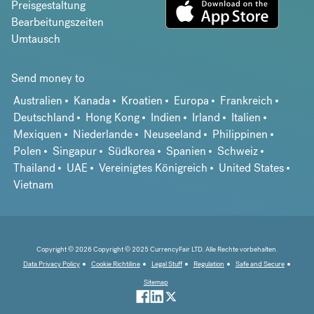
Preisgestaltung
Bearbeitungszeiten
Umtausch
Send money to
Australien
Kanada
Kroatien
Europa
Frankreich
Deutschland
Hong Kong
Indien
Irland
Italien
Mexiquen
Niederlande
Neuseeland
Philippinen
Polen
Singapur
Südkorea
Spanien
Schweiz
Thailand
UAE
Vereinigtes Königreich
United States
Vietnam
Copyright © 2026 Copyright © 2025 CurrencyFair LTD. Alle Rechte vorbehalten.
Data Privacy Policy
Cookie Richtiline
Legal Stuff
Regulation
Safe and Secure
Sitemap