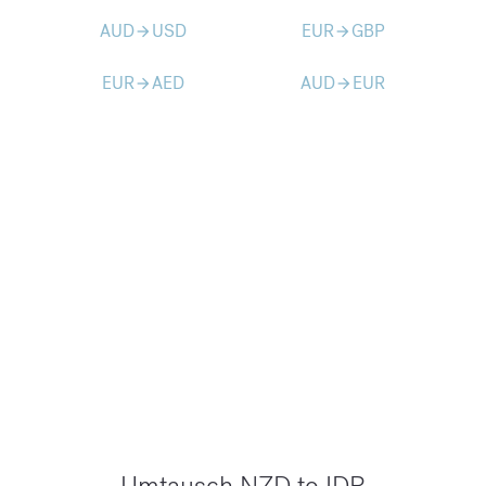
AUD
USD
EUR
GBP
arrow_forward
arrow_forward
EUR
AED
AUD
EUR
arrow_forward
arrow_forward
Umtausch NZD to IDR