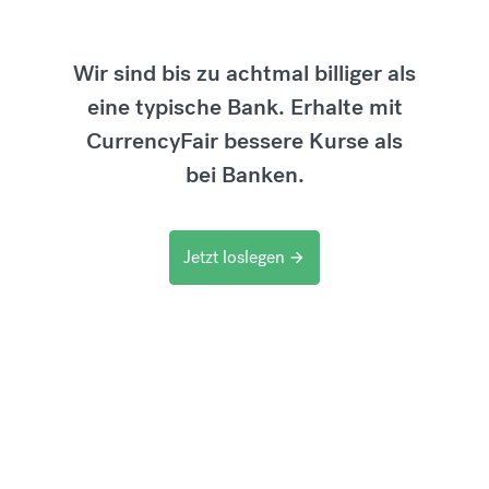
Wir sind bis zu achtmal billiger als
eine typische Bank. Erhalte mit
CurrencyFair bessere Kurse als
bei Banken.
Jetzt loslegen
arrow_forward