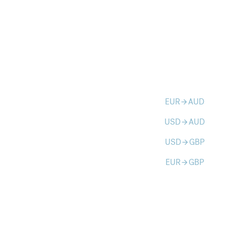
EUR
AUD
arrow_forward
USD
AUD
arrow_forward
USD
GBP
arrow_forward
EUR
GBP
arrow_forward