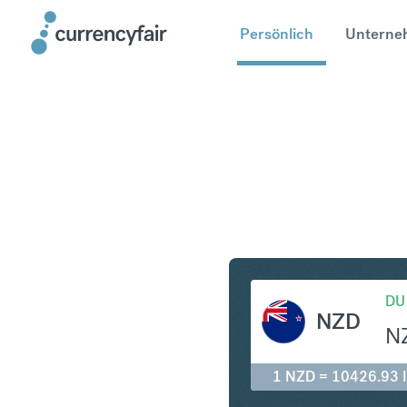
Persönlich
Unterne
NZD in ID
DU
NZD
N
1 NZD = 10426.93 