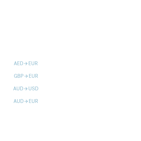
AED
EUR
arrow_forward
GBP
EUR
arrow_forward
AUD
USD
arrow_forward
AUD
EUR
arrow_forward