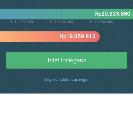
Rp
20.833.860
Rp18.000.000
Rp19.000.000
Rp20.000.000
Rp
19.959.815
Jetzt loslegens
Vergleichsdetails anzeigen