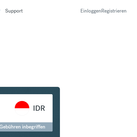
Support
Einloggen
Registrieren
in Indonesian Rupiah
IDR
 Gebühren inbegriffen