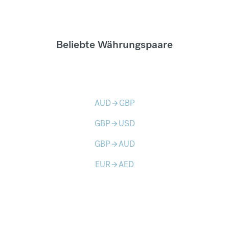
Beliebte Währungspaare
AUD
GBP
arrow_forward
GBP
USD
arrow_forward
GBP
AUD
arrow_forward
EUR
AED
arrow_forward