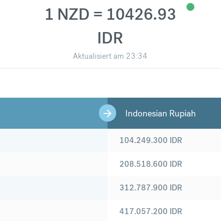
1 NZD = 10426.93
IDR
Aktualisiert am
23:34
Indonesian Rupiah
104.249.300
IDR
208.518.600
IDR
312.787.900
IDR
417.057.200
IDR