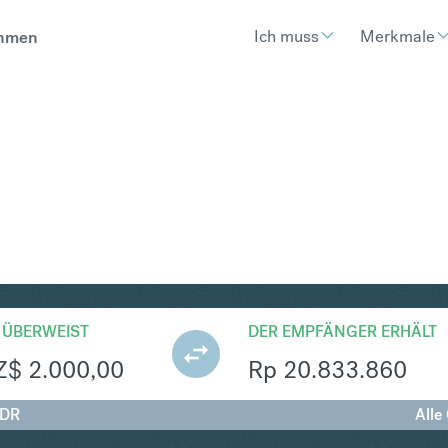
Ich muss
Merkmale
hmen
R
Umtausch Neuseeland-Dollar 
 ÜBERWEIST
DER EMPFÄNGER ERHÄLT
Z$
2.000,00
Rp
20.833.860
IDR
Alle